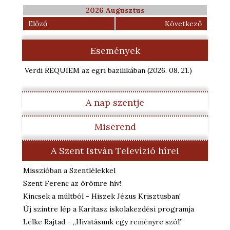
2026 Augusztus
Előző
Következő
Események
Verdi REQUIEM az egri bazilikában
(2026. 08. 21.
)
A nap szentje
Miserend
A Szent István Televízió hírei
Misszióban a Szentlélekkel
Szent Ferenc az örömre hív!
Kincsek a múltból - Hiszek Jézus Krisztusban!
Új szintre lép a Karitasz iskolakezdési programja
Lelke Rajtad - „Hivatásunk egy reményre szól”