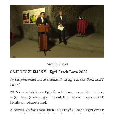
(Archív fotó.)
SAJTÓKÖZLEMÉNY -
Egri Érsek Bora 2022
Nyolc pincészet borai viselhetik az Egri Érsek Bora 2022
címet.
2015 óta adják ki az Egri Érsek Bora elismerő címet az
Egri Főegyházmegye területén fekvő borvidékek
kiváló pincészeteinek.
A borok kiválasztása idén is Ternyák Csaba egri érsek