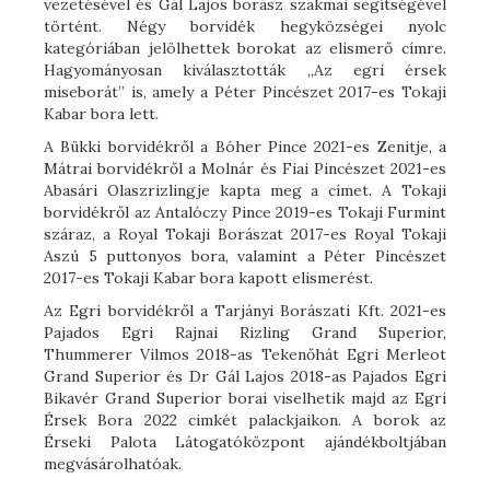
vezetésével és Gál Lajos borász szakmai segítségével
történt. Négy borvidék hegyközségei nyolc
kategóriában jelölhettek borokat az elismerő címre.
Hagyományosan kiválasztották „Az egri érsek
miseborát” is, amely a Péter Pincészet 2017-es Tokaji
Kabar bora lett.
A Bükki borvidékről a Bóher Pince 2021-es Zenitje, a
Mátrai borvidékről a Molnár és Fiai Pincészet 2021-es
Abasári Olaszrizlingje kapta meg a címet. A Tokaji
borvidékről az Antalóczy Pince 2019-es Tokaji Furmint
száraz, a Royal Tokaji Borászat 2017-es Royal Tokaji
Aszú 5 puttonyos bora, valamint a Péter Pincészet
2017-es Tokaji Kabar bora kapott elismerést.
Az Egri borvidékről a Tarjányi Borászati Kft. 2021-es
Pajados Egri Rajnai Rizling Grand Superior,
Thummerer Vilmos 2018-as Tekenőhát Egri Merleot
Grand Superior és Dr Gál Lajos 2018-as Pajados Egri
Bikavér Grand Superior borai viselhetik majd az Egri
Érsek Bora 2022 cimkét palackjaikon. A borok az
Érseki Palota Látogatóközpont ajándékboltjában
megvásárolhatóak.