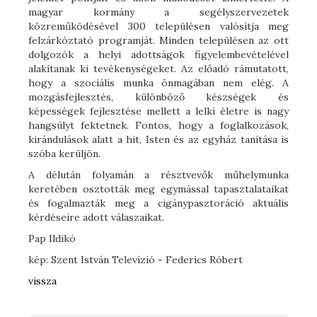
magyar kormány a segélyszervezetek
közreműködésével 300 településen valósítja meg
felzárkóztató programját. Minden településen az ott
dolgozók a helyi adottságok figyelembevételével
alakítanak ki tevékenységeket. Az előadó rámutatott,
hogy a szociális munka önmagában nem elég. A
mozgásfejlesztés, különböző készségek és
képességek fejlesztése mellett a lelki életre is nagy
hangsúlyt fektetnek. Fontos, hogy a foglalkozások,
kirándulások alatt a hit, Isten és az egyház tanítása is
szóba kerüljön.
A délután folyamán a résztvevők műhelymunka
keretében osztották meg egymással tapasztalataikat
és fogalmazták meg a cigánypasztoráció aktuális
kérdéseire adott válaszaikat.
Pap Ildikó
kép: Szent István Televízió - Federics Róbert
vissza