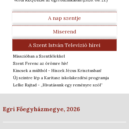
Verdi REQUIEM az egri bazilikában
(2026. 08. 21.
)
A nap szentje
Miserend
A Szent István Televízió hírei
Misszióban a Szentlélekkel
Szent Ferenc az örömre hív!
Kincsek a múltból - Hiszek Jézus Krisztusban!
Új szintre lép a Karitasz iskolakezdési programja
Lelke Rajtad - „Hivatásunk egy reményre szól”
Egri Főegyházmegye, 2026