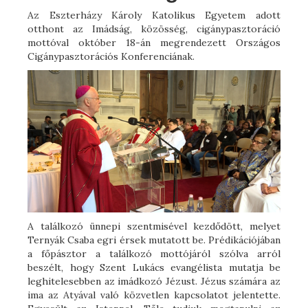
Az Eszterházy Károly Katolikus Egyetem adott
otthont az Imádság, közösség, cigánypasztoráció
mottóval október 18-án megrendezett Országos
Cigánypasztorációs Konferenciának.
A találkozó ünnepi szentmisével kezdődött, melyet
Ternyák Csaba egri érsek mutatott be. Prédikációjában
a főpásztor a találkozó mottójáról szólva arról
beszélt, hogy Szent Lukács evangélista mutatja be
leghitelesebben az imádkozó Jézust. Jézus számára az
ima az Atyával való közvetlen kapcsolatot jelentette.