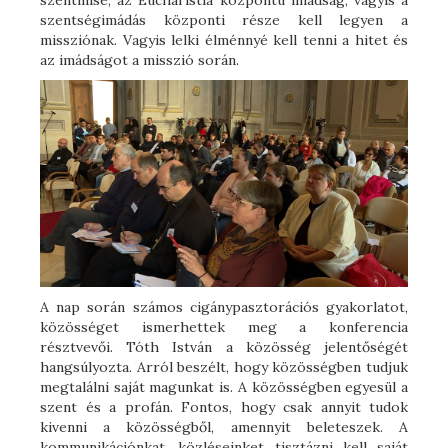
szentmise, az Eucharistia központú imádság, vagyis a
szentségimádás központi része kell legyen a
missziónak. Vagyis lelki élménnyé kell tenni a hitet és
az imádságot a misszió során.
A nap során számos cigánypasztorációs gyakorlatot,
közösséget ismerhettek meg a konferencia
résztvevői. Tóth István a közösség jelentőségét
hangsúlyozta. Arról beszélt, hogy közösségben tudjuk
megtalálni saját magunkat is. A közösségben egyesül a
szent és a profán. Fontos, hogy csak annyit tudok
kivenni a közösségből, amennyit beleteszek. A
kommunikációnkat, közléseinket tisztázni kell saját