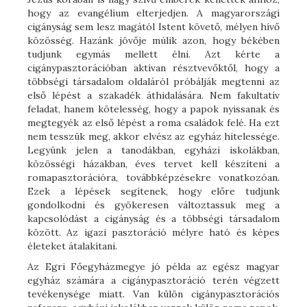
hogy az evangélium elterjedjen. A magyarországi
cigányság sem lesz magától Istent követő, mélyen hívő
közösség. Hazánk jövője múlik azon, hogy békében
tudjunk egymás mellett élni. Azt kérte a
cigánypasztorációban aktívan résztvevőktől, hogy a
többségi társadalom oldaláról próbálják megtenni az
első lépést a szakadék áthidalására. Nem fakultatív
feladat, hanem kötelesség, hogy a papok nyissanak és
megtegyék az első lépést a roma családok felé. Ha ezt
nem tesszük meg, akkor elvész az egyház hitelessége.
Legyünk jelen a tanodákban, egyházi iskolákban,
közösségi házakban, éves tervet kell készíteni a
romapasztorációra, továbbképzésekre vonatkozóan.
Ezek a lépések segítenek, hogy előre tudjunk
gondolkodni és gyökeresen változtassuk meg a
kapcsolódást a cigányság és a többségi társadalom
között. Az igazi pasztoráció mélyre ható és képes
életeket átalakítani.
Az Egri Főegyházmegye jó példa az egész magyar
egyház számára a cigánypasztoráció terén végzett
tevékenysége miatt. Van külön cigánypasztorációs