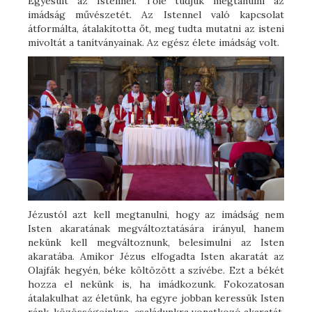
Egyesült az Istennel. Tőle tudjuk megtanulni az
imádság művészetét. Az Istennel való kapcsolat
átformálta, átalakította őt, meg tudta mutatni az isteni
mivoltát a tanítványainak. Az egész élete imádság volt.
Jézustól azt kell megtanulni, hogy az imádság nem
Isten akaratának megváltoztatására irányul, hanem
nekünk kell megváltoznunk, belesimulni az Isten
akaratába. Amikor Jézus elfogadta Isten akaratát az
Olajfák hegyén, béke költözött a szívébe. Ezt a békét
hozza el nekünk is, ha imádkozunk. Fokozatosan
átalakulhat az életünk, ha egyre jobban keressük Isten