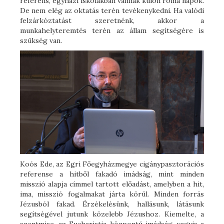
referens, egyházi iskolákban vannak külön roma napok.
De nem elég az oktatás terén tevékenykedni. Ha valódi
felzárkóztatást szeretnénk, akkor a
munkahelyteremtés terén az állam segítségére is
szükség van.
Koós Ede, az Egri Főegyházmegye cigánypasztorációs
referense a hitből fakadó imádság, mint minden
misszió alapja címmel tartott előadást, amelyben a hit,
ima, misszió fogalmakat járta körül. Minden forrás
Jézusból fakad. Érzékelésünk, hallásunk, látásunk
segítségével jutunk közelebb Jézushoz. Kiemelte, a