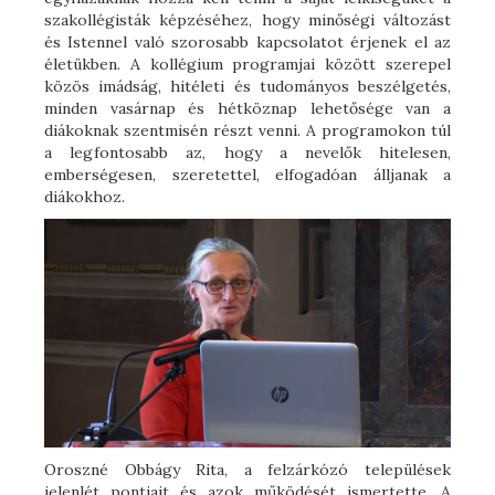
szakollégisták képzéséhez, hogy minőségi változást
és Istennel való szorosabb kapcsolatot érjenek el az
életükben. A kollégium programjai között szerepel
közös imádság, hitéleti és tudományos beszélgetés,
minden vasárnap és hétköznap lehetősége van a
diákoknak szentmisén részt venni. A programokon túl
a legfontosabb az, hogy a nevelők hitelesen,
emberségesen, szeretettel, elfogadóan álljanak a
diákokhoz.
Oroszné Obbágy Rita, a felzárkózó települések
jelenlét pontjait és azok működését ismertette. A