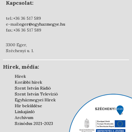
Kapcsolat:
tel.:+36 36 517 589
e-mail:
eger@egyhazmegye.hu
fax.:+36 36 517 589
3300 Eger,
Széchenyi u. 1.
Hírek, média:
Hírek
Korábbi hírek
Szent István Rádió
Szent István Televízió
Egyházmegyei Hírek
Hír beküldése
Linkajánló
Archívum
Szinódus 2021-2023