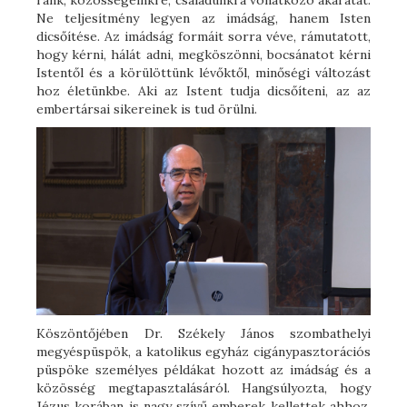
ránk, közösségeinkre, családunkra vonatkozó akaratát.
Ne teljesítmény legyen az imádság, hanem Isten
dicsőítése. Az imádság formáit sorra véve, rámutatott,
hogy kérni, hálát adni, megköszönni, bocsánatot kérni
Istentől és a körülöttünk lévőktől, minőségi változást
hoz életünkbe. Aki az Istent tudja dicsőíteni, az az
embertársai sikereinek is tud örülni.
Köszöntőjében Dr. Székely János szombathelyi
megyéspüspök, a katolikus egyház cigánypasztorációs
püspöke személyes példákat hozott az imádság és a
közösség megtapasztalásáról. Hangsúlyozta, hogy
Jézus korában is nagy szívű emberek kellettek ahhoz,