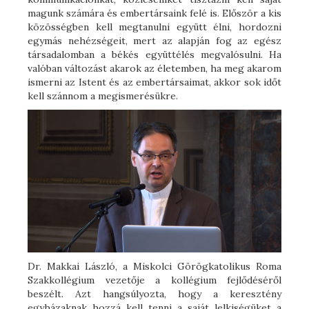
magunk számára és embertársaink felé is. Először a kis
közösségben kell megtanulni együtt élni, hordozni
egymás nehézségeit, mert az alapján fog az egész
társadalomban a békés együttélés megvalósulni. Ha
valóban változást akarok az életemben, ha meg akarom
ismerni az Istent és az embertársaimat, akkor sok időt
kell szánnom a megismerésükre.
Dr. Makkai László, a Miskolci Görögkatolikus Roma
Szakkollégium vezetője a kollégium fejlődéséről
beszélt. Azt hangsúlyozta, hogy a keresztény
egyházaknak hozzá kell tenni a saját lelkiségüket a