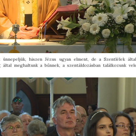
 ünnepeljük, hiszen Jézus ugyan elment, de a Szentlélek álta
által meghaltunk a bűnnek, a szentáldozásban találkozunk vel