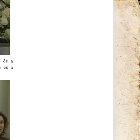
l és a
e és a