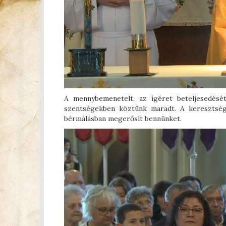
A mennybemenetelt, az ígéret beteljesedését
szentségekben köztünk maradt. A keresztség 
bérmálásban megerősít bennünket.