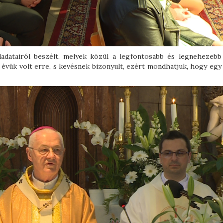
adatairól beszélt, melyek közül a legfontosabb és legnehezebb
vük volt erre, s kevésnek bizonyult, ezért mondhatjuk, hogy egy