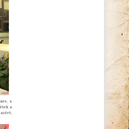
nre, s
étek a
 azért,