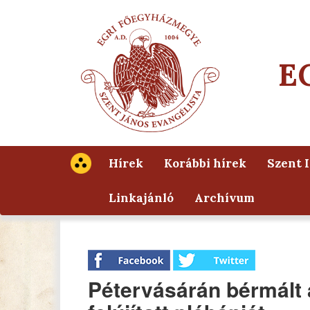
E
Hírek
Korábbi hírek
Szent 
Linkajánló
Archívum
Pétervásárán bérmált 