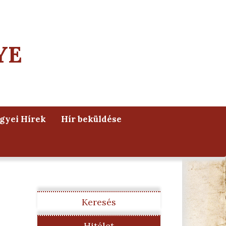
YE
yei Hírek
Hír beküldése
Keresés
Hitélet