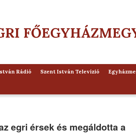
GRI FŐEGYHÁZMEG
István Rádió
Szent István Televízió
Egyházmeg
az egri érsek és megáldotta a