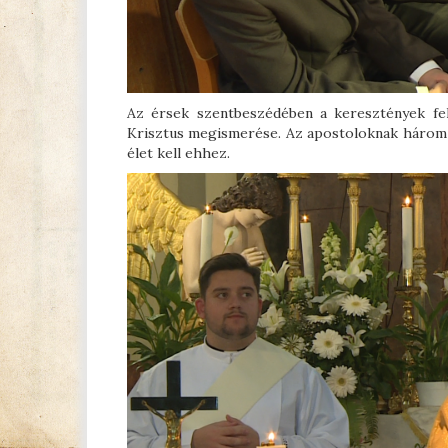
Az érsek szentbeszédében a keresztények fel
Krisztus megismerése. Az apostoloknak három é
élet kell ehhez.