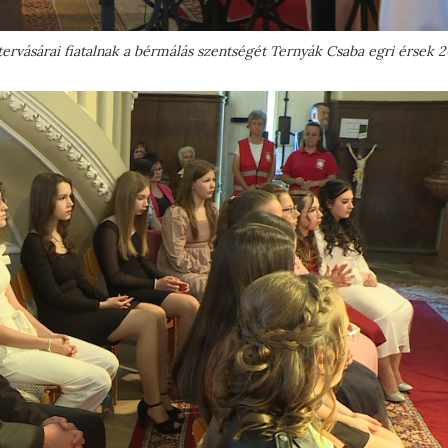
tervásárai fiatalnak a bérmálás szentségét Ternyák Csaba egri érsek 2