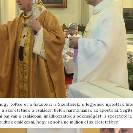
gy töltse el a fiatalokat a Szentlélek, s legyenek nyitottak Iste
a szeretetnek, a családon belüli harmóniának az apostolai. Segíts
i baj van a családban, imádkozzatok a békességért, a szeretetért,
 tudtok emlékezni, hogy az soha ne múljon el az életetekben.”