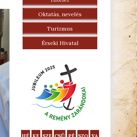
Oktatás, nevelés
Turizmus
Érseki Hivatal
HÉ
KE
SZE
CSÜ
PÉ
SZO
VA