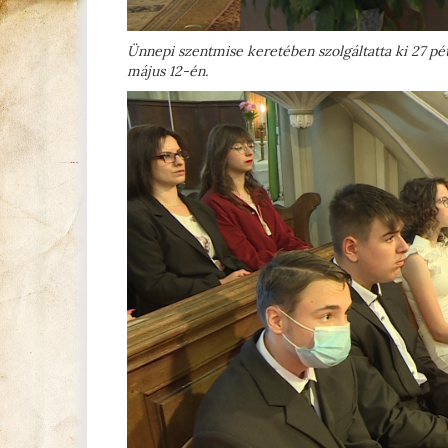
Ünnepi szentmise keretében szolgáltatta ki 27 pé
május 12-én.