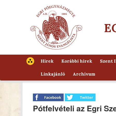
E
Hírek
Korábbi hírek
Szent 
Linkajánló
Archívum
Pótfelvételi az Egri S