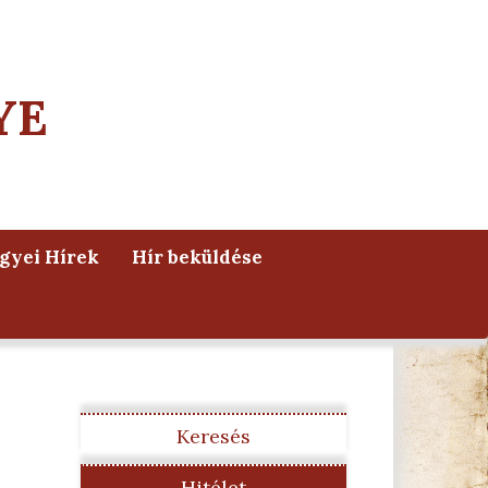
YE
yei Hírek
Hír beküldése
Keresés
Hitélet