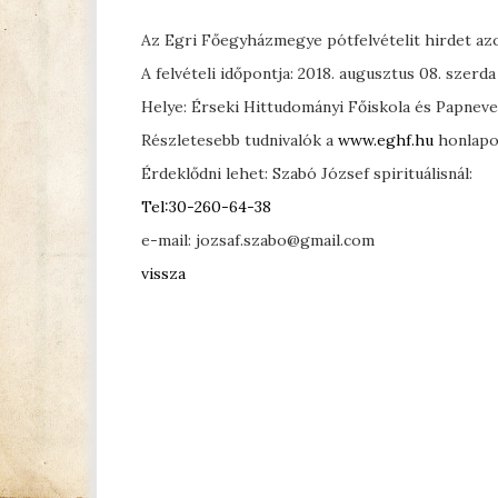
Az Egri Főegyházmegye pótfelvételit hirdet azo
A felvételi időpontja: 2018. augusztus 08. szerda
Helye: Érseki Hittudományi Főiskola és Papnevel
Részletesebb tudnivalók a
www.eghf.hu
honlapon
Érdeklődni lehet: Szabó József spirituálisnál:
Tel:30-260-64-38
e-mail: jozsaf.szabo@gmail.com
vissza