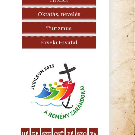
Oktatás, nevelés
Turizmus
Érseki Hivatal
HÉ
KE
SZE
CSÜ
PÉ
SZO
VA