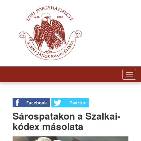
Togg
navig
Sárospatakon a Szalkai-
kódex másolata