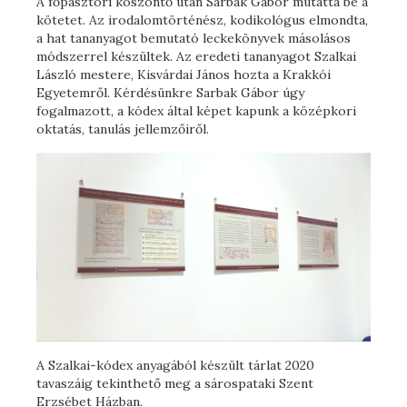
A főpásztori köszöntő után Sarbak Gábor mutatta be a
kötetet. Az irodalomtörténész, kodikológus elmondta,
a hat tananyagot bemutató leckekönyvek másolásos
módszerrel készültek. Az eredeti tananyagot Szalkai
László mestere, Kisvárdai János hozta a Krakkói
Egyetemről. Kérdésünkre Sarbak Gábor úgy
fogalmazott, a kódex által képet kapunk a középkori
oktatás, tanulás jellemzőiről.
A Szalkai-kódex anyagából készült tárlat 2020
tavaszáig tekinthető meg a sárospataki Szent
Erzsébet Házban.