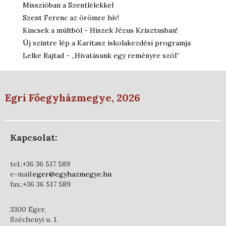
Misszióban a Szentlélekkel
Szent Ferenc az örömre hív!
Kincsek a múltból - Hiszek Jézus Krisztusban!
Új szintre lép a Karitasz iskolakezdési programja
Lelke Rajtad - „Hivatásunk egy reményre szól”
Egri Főegyházmegye, 2026
Kapcsolat:
tel.:+36 36 517 589
e-mail:
eger@egyhazmegye.hu
fax.:+36 36 517 589
3300 Eger,
Széchenyi u. 1.