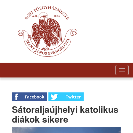
Togg
navig
Sátoraljaújhelyi katolikus
diákok sikere