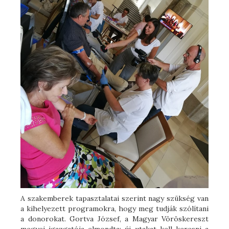
A szakemberek tapasztalatai szerint nagy szükség van
a kihelyezett programokra, hogy meg tudják szólítani
a donorokat. Gortva József, a Magyar Vöröskereszt