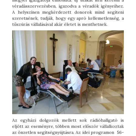
megyei igazgatója elmondta: új utakat kell keresni a
véradásszervezésben, igazodva a véradók igényeihez.
A helyszínen megkérdezett donorok mind segíteni
szeretnének, tudják, hogy egy apró kellemetlenség, a
tűszúrás vállalásával akár életet is menthetnek.
Az egyházi dolgozók mellett sok rádióhallgató is
eljött az eseményre, többen most először vállalkoztak
az önzetlen segítségnyújtásra. Az idei programon 56-