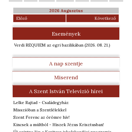
2026 Augusztus
Előző
Következő
Események
Verdi REQUIEM az egri bazilikában
(2026. 08. 21.
)
A nap szentje
Miserend
A Szent István Televízió hírei
Lelke Rajtad - Családegyház
Misszióban a Szentlélekkel
Szent Ferenc az örömre hív!
Kincsek a múltból - Hiszek Jézus Krisztusban!
Új szintre lép a Karitasz iskolakezdési programja