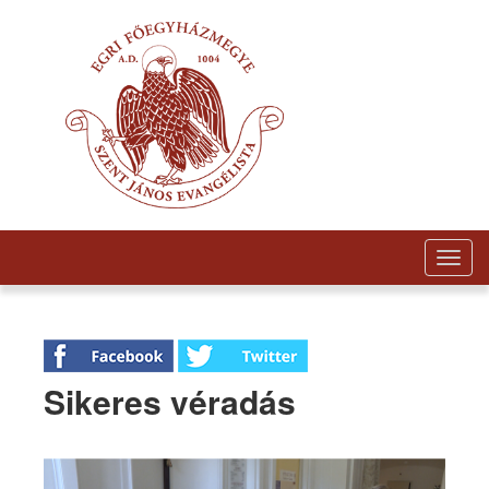
Togg
navig
Sikeres véradás