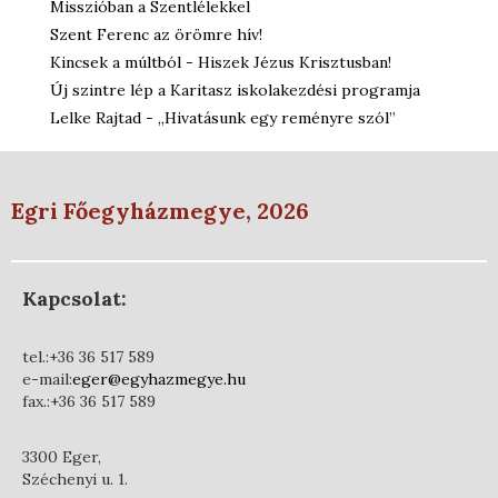
Misszióban a Szentlélekkel
Szent Ferenc az örömre hív!
Kincsek a múltból - Hiszek Jézus Krisztusban!
Új szintre lép a Karitasz iskolakezdési programja
Lelke Rajtad - „Hivatásunk egy reményre szól”
Egri Főegyházmegye, 2026
Kapcsolat:
tel.:+36 36 517 589
e-mail:
eger@egyhazmegye.hu
fax.:+36 36 517 589
3300 Eger,
Széchenyi u. 1.