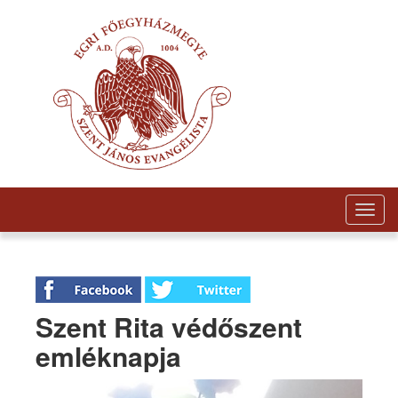
Togg
navig
Szent Rita védőszent
emléknapja