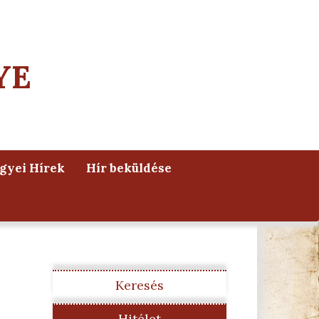
YE
yei Hírek
Hír beküldése
Keresés
Hitélet