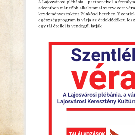
A Lajosvárosi plébánia - partnereivel, a fertály
adventben már több alkalommal szervezett véradá
kezdeményezésként Pünkösd hetében "Szentléle
egészségprogram is várja az érdeklődőket, les
egy tál étellel is vendégül látják.