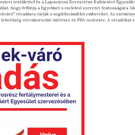
mesteri testülettel és a Lajosvárosi Keresztény Kultúráért Egyesület
st, hogy felhívja a figyelmet a cselekvő szeretet fontosságára. Id
kváró" véradásra várják a segítőszándékú embereket. Az esemény
z lehetőség vércukorszint-mérésre és PSA-szűrésre. A véradókat 