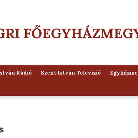
GRI FŐEGYHÁZMEG
István Rádió
Szent István Televízió
Egyházmeg
s