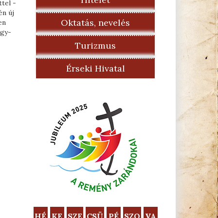
tel -
én új
Oktatás, nevelés
en
egy-
Turizmus
Érseki Hivatal
HÉ
KE
SZE
CSÜ
PÉ
SZO
VA