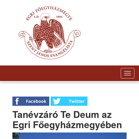
Togg
navig
Tanévzáró Te Deum az
Egri Főegyházmegyében