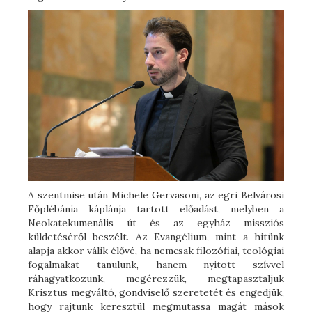
A szentmise után Michele Gervasoni, az egri Belvárosi
Főplébánia káplánja tartott előadást, melyben a
Neokatekumenális út és az egyház missziós
küldetéséről beszélt. Az Evangélium, mint a hitünk
alapja akkor válik élővé, ha nemcsak filozófiai, teológiai
fogalmakat tanulunk, hanem nyitott szívvel
ráhagyatkozunk, megérezzük, megtapasztaljuk
Krisztus megváltó, gondviselő szeretetét és engedjük,
hogy rajtunk keresztül megmutassa magát mások