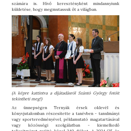
számára is. Hívő keresztényként mindannyiunk
küldetése, hogy megmutassuk őt a világban.
(A képre kattintva a díjátadásról Szántó György fotóit
tekintheti meg!)
Az ünnepségen Ternyák érsek oklevél és
könyvjutalomban részesítette a tanévben - tanulmányi
vagy sporteredményével, példamutató magatartásával
vagy közösségi szolgálatban - kiemelkedő
teljesítményt nyújtó közel 240 diákot. A 2024/25-ös