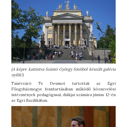
(A képre kattintva Szántó György fotóiból készült galéria
nyílik!)
Tanévzáró Te Deumot tartottak az Egri
Főegyházmegye fenntartásában működő köznevelési
intézmények pedagógusai, diákjai számára június 12-én
az Egri Bazilikában.