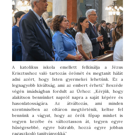
A katolikus iskola emellett felkínálja a Jézus
Krisztushoz való tartozás örömét és megtanít hálát
adni azért, hogy Isten gyermekei lehetünk. Ez a
legnagyobb kiváltság, ami az embert érheti.” Beszéde
végén imádságban fordult az Úrhoz: „Kérjük, hogy
alakítson bennünket napról napra a saját képére és
hasonlatosságára. Az átváltozás, ami minden
szentmisében az oltáron megtörténik, keltse fel
bennünk a vágyat, hogy az örök főpap minket is
vegyen kezébe és változtasson át, tegyen egyre
hűségesebbé, egyre bátrabb, hozzá egyre jobban
ragaszkodó tanítványokká.”