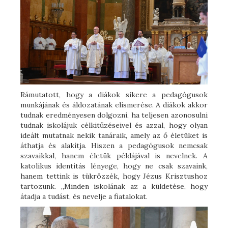
Rámutatott, hogy a diákok sikere a pedagógusok
munkájának és áldozatának elismerése. A diákok akkor
tudnak eredményesen dolgozni, ha teljesen azonosulni
tudnak iskolájuk célkitűzéseivel és azzal, hogy olyan
ideált mutatnak nekik tanáraik, amely az ő életüket is
áthatja és alakítja. Hiszen a pedagógusok nemcsak
szavaikkal, hanem életük példájával is nevelnek. A
katolikus identitás lényege, hogy ne csak szavaink,
hanem tettink is tükrözzék, hogy Jézus Krisztushoz
tartozunk. „Minden iskolának az a küldetése, hogy
átadja a tudást, és nevelje a fiatalokat.