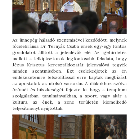
Az ünnepég hálaadó szentmisével kezdődött, melynek
főcelebránsa Dr. Ternyák Csaba érsek egy-egy fontos
gondolatot állított a jelenlévők elé. Az igehirdetés
mellett a lelkipásztorok legfontosabb feladata, hogy
Jézus Krisztus keresztáldozatát jelenvalóvá tegyék
minden szentmisében. Ezt cselekedjétek az én
emlékezetemre felszólítással erre kaptak megbízást
az apostolok az utolsó vacsorán. A diákokhoz szólva
örömét és büszkeségét fejezte ki, hogy a templomi
szolgálatban, tanulmányaikban, a sport, vagy akár a
kultúra, az ének, a zene területén kiemelkedő
teljesítményt nyújtottak.