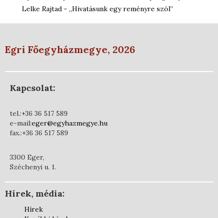
Lelke Rajtad - „Hivatásunk egy reményre szól”
Egri Főegyházmegye, 2026
Kapcsolat:
tel.:+36 36 517 589
e-mail:
eger@egyhazmegye.hu
fax.:+36 36 517 589
3300 Eger,
Széchenyi u. 1.
Hírek, média:
Hírek