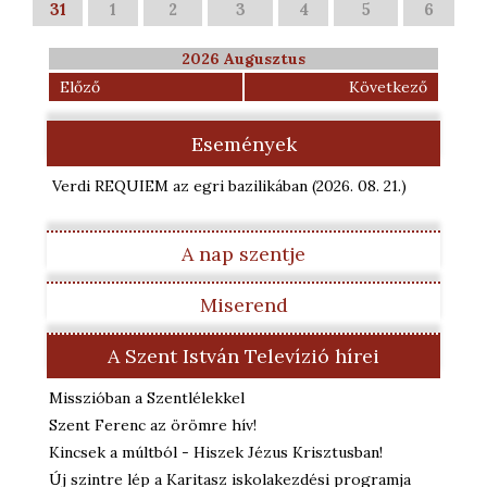
31
1
2
3
4
5
6
2026 Augusztus
Előző
Következő
Események
Verdi REQUIEM az egri bazilikában
(2026. 08. 21.
)
A nap szentje
Miserend
A Szent István Televízió hírei
Misszióban a Szentlélekkel
Szent Ferenc az örömre hív!
Kincsek a múltból - Hiszek Jézus Krisztusban!
Új szintre lép a Karitasz iskolakezdési programja