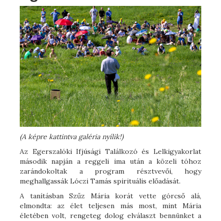
(A képre kattintva galéria nyílik!)
Az Egerszalóki Ifjúsági Találkozó és Lelkigyakorlat
második napján a reggeli ima után a közeli tóhoz
zarándokoltak a program résztvevői, hogy
meghallgassák Lóczi Tamás spirituális előadását.
A tanításban Szűz Mária korát vette górcső alá,
elmondta: az élet teljesen más most, mint Mária
életében volt, rengeteg dolog elválaszt bennünket a