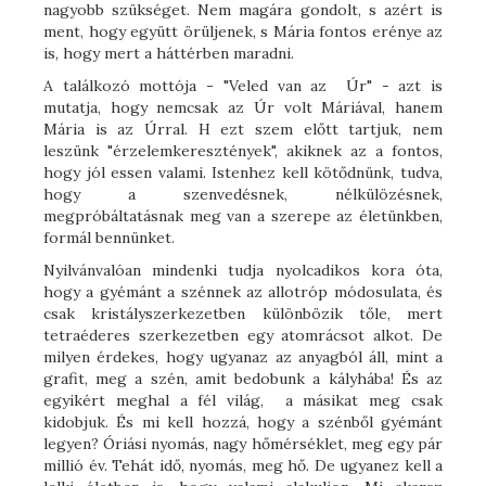
nagyobb szükséget. Nem magára gondolt, s azért is
ment, hogy együtt örüljenek, s Mária fontos erénye az
is, hogy mert a háttérben maradni.
A találkozó mottója - "Veled van az Úr" - azt is
mutatja, hogy nemcsak az Úr volt Máriával, hanem
Mária is az Úrral. H ezt szem előtt tartjuk, nem
leszünk "érzelemkeresztények", akiknek az a fontos,
hogy jól essen valami. Istenhez kell kötődnünk, tudva,
hogy a szenvedésnek, nélkülözésnek,
megpróbáltatásnak meg van a szerepe az életünkben,
formál bennünket.
Nyilvánvalóan mindenki tudja nyolcadikos kora óta,
hogy a gyémánt a szénnek az allotróp módosulata, és
csak kristályszerkezetben különbözik tőle, mert
tetraéderes szerkezetben egy atomrácsot alkot. De
milyen érdekes, hogy ugyanaz az anyagból áll, mint a
grafit, meg a szén, amit bedobunk a kályhába! És az
egyikért meghal a fél világ, a másikat meg csak
kidobjuk. És mi kell hozzá, hogy a szénből gyémánt
legyen? Óriási nyomás, nagy hőmérséklet, meg egy pár
millió év. Tehát idő, nyomás, meg hő. De ugyanez kell a