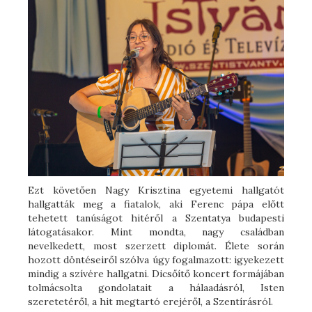
Ezt követően Nagy Krisztina egyetemi hallgatót
hallgatták meg a fiatalok, aki Ferenc pápa előtt
tehetett tanúságot hitéről a Szentatya budapesti
látogatásakor. Mint mondta, nagy családban
nevelkedett, most szerzett diplomát. Élete során
hozott döntéseiről szólva úgy fogalmazott: igyekezett
mindig a szívére hallgatni. Dicsőítő koncert formájában
tolmácsolta gondolatait a hálaadásról, Isten
szeretetéről, a hit megtartó erejéről, a Szentírásról.