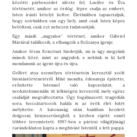
közötti párbeszédet idézte fel, Lucifer és Éva
történetét, amikor az ördög lépre csalja az embert,
Isten iránti kételyt keltve. Életünkben tapasztaljuk,
hogy szívünkben van egy hely, amit csak Isten képes
betölteni, csak ezt nehezen tudatosítjuk.
Egy másik „angyalos” történet, amikor Gábriel
Máriával találkozik, s elhangzik a Szűzanya igenje.
Amikor Jézus Krisztust hirdetjük, mi is úgy megyünk
mások közé, mint az angyalok, s nekünk is ki kell
mondanunk az igent újra és újra.
Gellért atya személyes történetein keresztül szólt
hivatástörténetéről. Mint mondta, édesanyja építette,
erősítette Istennel való kapcsolatát, a
neokatekumenális út lelkiségén keresztül, mely egész
családját megváltoztatta. Úgy fogalmazott: tragédiák
sora, hozzátartozók halála is az örök élet hitét
mélyítette. A katonaság után bankban kezdett
dolgozni, kényszerűségből, s közben rájött: ennél
többre teremtetett. 1997-ben a párizsi világifjúsági
zarándoklaton kapta a meghívást Istentől, s lett pappá.