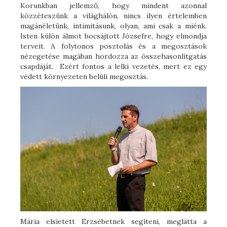
Korunkban jellemző, hogy mindent azonnal
közzéteszünk a világhálón, nincs ilyen értelemben
magánéletünk, intimitásunk, olyan, ami csak a miénk.
Isten külön álmot bocsájtott Józsefre, hogy elmondja
terveit. A folytonos posztolás és a megosztások
nézegetése magában hordozza az összehasonlítgatás
csapdáját. Ezért fontos a lelki vezetés, mert ez egy
védett környezeten belüli megosztás.
Mária elsietett Erzsébetnek segíteni, meglátta a