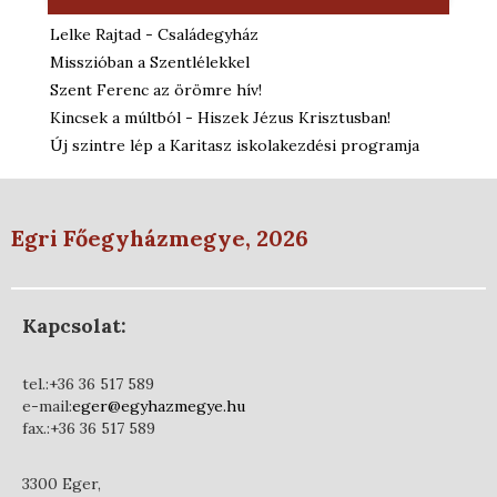
Lelke Rajtad - Családegyház
Misszióban a Szentlélekkel
Szent Ferenc az örömre hív!
Kincsek a múltból - Hiszek Jézus Krisztusban!
Új szintre lép a Karitasz iskolakezdési programja
Egri Főegyházmegye, 2026
Kapcsolat:
tel.:+36 36 517 589
e-mail:
eger@egyhazmegye.hu
fax.:+36 36 517 589
3300 Eger,