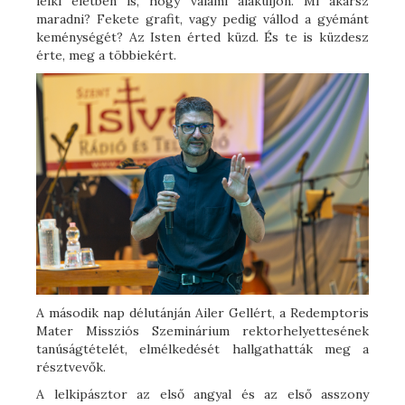
lelki életben is, hogy valami alakuljon. Mi akarsz
maradni? Fekete grafit, vagy pedig vállod a gyémánt
keménységét? Az Isten érted küzd. És te is küzdesz
érte, meg a többiekért.
A második nap délutánján Ailer Gellért, a Redemptoris
Mater Missziós Szeminárium rektorhelyettesének
tanúságtételét, elmélkedését hallgathatták meg a
résztvevők.
A lelkipásztor az első angyal és az első asszony