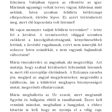
felszínen. Valójában éppen az ellentéte az igaz:
Máriának ugyanúgy voltak tervei, vágyai, kihívásai, mint
nekünk, Isten azonban felülírta hétköznapi
elképzeléseit, életébe lépve. Ez azért történhetett
meg, mert élő kapcsolata volt Istennel!
Mi vajon mennyire tudjuk felülírni terveinket? – tette
fel a kérdést. A természettel, világgal szemben
csökkent a kiszolgáltatottságunk, kényelmesebbek
lettünk, s kevésbé rugalmasak, ezért nem ismerjük fel
sokszor Isten szándékát, s nem vagyunk hajlandóak
változtatni?
Mária visszakérdez az angyalnak, aki megszólítja. Azt
mutatja, hogy szabad kérdéseket feltennünk Istennek
is, mert élő szereplője életünknek. A Szűzanya zavarba
jön, megijed az angyal megjelenésekor, megrendíti a
találkozás, ám a küldetést megkapva bizonyosságot
mutat, megerősíti elhatározását.
Mária meghallotta az Úr szavát, mert megtanult
figyelni és hallgatni, ebből is tanulhatunk. Észre kell
vennünk másokat, meghallani a hangjukat, s ehhez
kitartás is kell, hogy ne nyomja el a világ zaja.