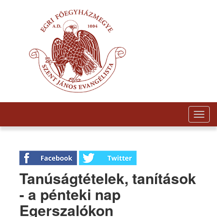
Togg
navig
Tanúságtételek, tanítások
- a pénteki nap
Egerszalókon