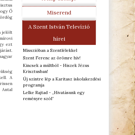
risztus
hogy Ő
Miserend
 ördög
A Szent István Televízió
 jelölt
hírei
mírovi
gy ezt
Misszióban a Szentlélekkel
járást.
magyar
Szent Ferenc az örömre hív!
Kincsek a múltból - Hiszek Jézus
Krisztusban!
zükség
ell. A
Új szintre lép a Karitasz iskolakezdési
rissen
programja
 Antal
Lelke Rajtad - „Hivatásunk egy
reményre szól”