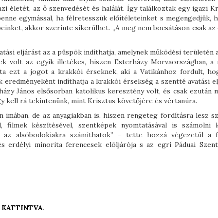
zi életét, az ő szenvedését és halálát. Így találkoztak egy igazi K
 benne egymással, ha félretesszük előítéleteinket s megengedjük, 
beinket, akkor szerinte sikerülhet. „A meg nem bocsátáson csak az
ási eljárást az a püspök indíthatja, amelynek működési területén a
ek volt az egyik illetékes, hiszen Esterházy Morvaországban, a 
a ezt a jogot a krakkói érseknek, aki a Vatikánhoz fordult, ho
k eredményeként indíthatja a krakkói érsekség a szentté avatási el
rházy János elsősorban katolikus keresztény volt, és csak ezután 
y kell rá tekintenünk, mint Krisztus követőjére és vértanúra.
n imában, de az anyagiakban is, hiszen rengeteg fordításra lesz s
l, filmek készítésével, szentképek nyomtatásával is számolni k
s az alsóbodokiakra számíthatok” – tette hozzá végezetül a f
s erdélyi minorita ferencesek elöljárója s az egri Páduai Szent
 KATTINTVA
.