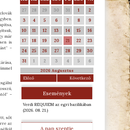
27
28
29
30
31
1
2
zlovák
egyben.
3
4
5
6
7
8
9
pítsa,
10
11
12
13
14
15
16
ítsuk,
ogy már
17
18
19
20
21
22
23
sen is
ást” –
24
25
26
27
28
29
30
31
1
2
3
4
5
6
árása,
címmel
2026 Augusztus
Előző
Következő
sgálni
osszú,
Események
tól” –
Verdi REQUIEM az egri bazilikában
(2026. 08. 21.
)
t, sőt
rre az
A nap szentje
nélkül