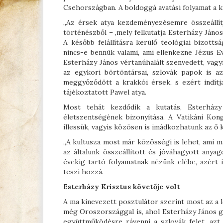
Csehországban. A boldoggá avatási folyamat a k
„Az érsek atya kezdeményezésemre összeállít
történészből – ,mely felkutatja Esterházy János 
A később felállításra kerülő teológiai bizott
nincs-e bennük valami, ami ellenkezne Jézus E
Esterházy János vértanúhalált szenvedett, vagyi
az egykori börtöntársai, szlovák papok is a
meggyőződött a krakkói érsek, s ezért indítja
tájékoztatott Pawel atya.
Most tehát kezdődik a kutatás, Esterházy 
életszentségének bizonyítása. A Vatikáni Ko
illessük, vagyis közösen is imádkozhatunk az ő 
„A kultusza most már közösségi is lehet, ami m
az általunk összeállított és jóváhagyott anya
évekig tartó folyamatnak nézünk elébe, azért 
teszi hozzá.
Esterházy Krisztus követője volt
A ma kinevezett posztulátor szerint most az a
még Oroszországgal is, ahol Esterházy János g
együttműködésre rávenni a szlovák felet, azt 