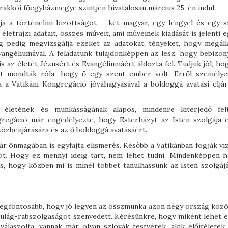
rakkói főegyházmegye szintjén hivatalosan március 25-én indul.
ja a történelmi bizottságot – két magyar, egy lengyel és egy s
életrajzi adatait, összes műveit, ami műveinek kiadását is jelenti 
ság pedig megvizsgálja ezeket az adatokat, tényeket, hogy megálla
vangéliumával. A feladatunk tulajdonképpen az lesz, hogy bebizony
s az életét Jézusért és Evangéliumáért áldozta fel. Tudjuk jól, h
zt mondták róla, hogy ő egy szent ember volt. Erről személye
 a Vatikáni Kongregáció jóváhagyásával a boldoggá avatási eljár
életének és munkásságának alapos, mindenre kiterjedő felt
ngregáció már engedélyezte, hogy Esterházyt az Isten szolgája 
közbenjárására és az ő boldoggá avatásáért.
ár önmagában is egyfajta elismerés. Később a Vatikánban fogják viz
got. Hogy ez mennyi ideig tart, nem lehet tudni. Mindenképpen h
is, hogy közben mi is minél többet tanulhassunk az Isten szolgájá
 legfontosabb, hogy jó legyen az összmunka azon négy ország közöt
ulág-rabszolgaságot szenvedett. Kérésünkre, hogy miként lehet e
válaszolta, vannak már olyan szlovák testvérek, akik előítéletek 