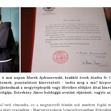
 A mai napon Marek Jędraszewski, krakkói érsek átadta fr. 
tesnek, posztulátori kinevezését - tudta meg a ma7 hírpor
ljárásoknak a megyéspüspök vagy illetékes elöljáró által kine
szolgája, Esterházy János boldoggá avatási eljárását, vagyis az
a7-nek elmondta, ez a megtisztelő feladat sok mindent foglal m
d a négy országban – Magyarországon, Lengyelországban, Szlovákiá