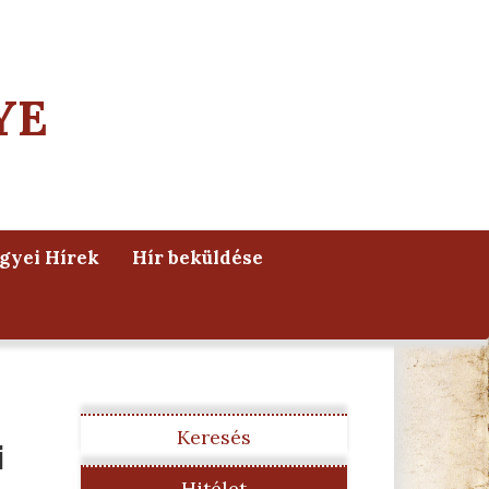
YE
yei Hírek
Hír beküldése
Keresés
i
Hitélet