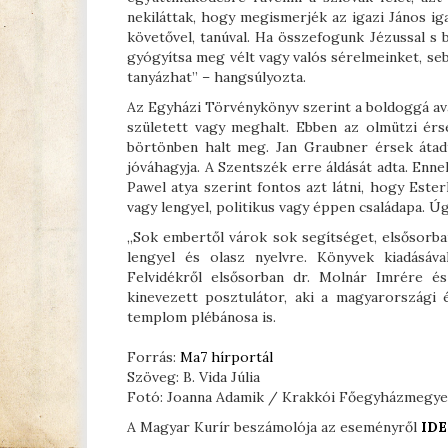
nekiláttak, hogy megismerjék az igazi János iga
követővel, tanúval. Ha összefogunk Jézussal s
gyógyítsa meg vélt vagy valós sérelmeinket, se
tanyázhat” – hangsúlyozta.
Az Egyházi Törvénykönyv szerint a boldoggá avat
született vagy meghalt. Ebben az olmützi érs
börtönben halt meg. Jan Graubner érsek átadt
jóváhagyja. A Szentszék erre áldását adta. Enne
Pawel atya szerint fontos azt látni, hogy Este
vagy lengyel, politikus vagy éppen családapa. Úg
„Sok embertől várok sok segítséget, elsősorba
lengyel és olasz nyelvre. Könyvek kiadásáva
Felvidékről elsősorban dr. Molnár Imrére é
kinevezett posztulátor, aki a magyarországi é
templom plébánosa is.
Forrás:
Ma7 hírportál
Szöveg: B. Vida Júlia
Fotó: Joanna Adamik / Krakkói Főegyházmegye
A Magyar Kurír beszámolója az eseményről
IDE