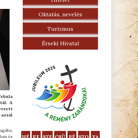
Oktatás, nevelés
Turizmus
Érseki Hivatal
Cebula
tál. A
vezett
 azzal
agába,
HÉ
KE
SZE
CSÜ
PÉ
SZO
VA
ban és