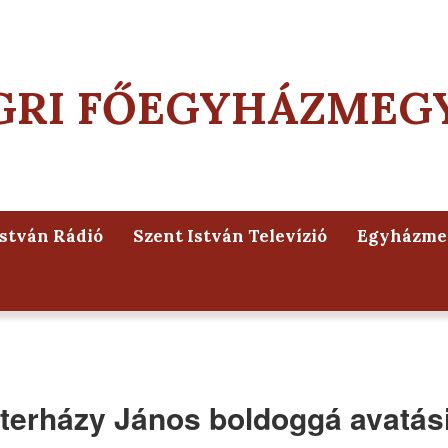
GRI FŐEGYHÁZMEG
István Rádió
Szent István Televízió
Egyházmeg
terházy János boldoggá avatás