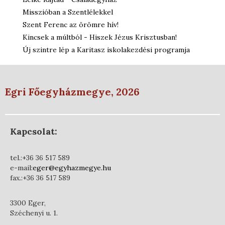
Misszióban a Szentlélekkel
Szent Ferenc az örömre hív!
Kincsek a múltból - Hiszek Jézus Krisztusban!
Új szintre lép a Karitasz iskolakezdési programja
Egri Főegyházmegye, 2026
Kapcsolat:
tel.:+36 36 517 589
e-mail:
eger@egyhazmegye.hu
fax.:+36 36 517 589
3300 Eger,
Széchenyi u. 1.