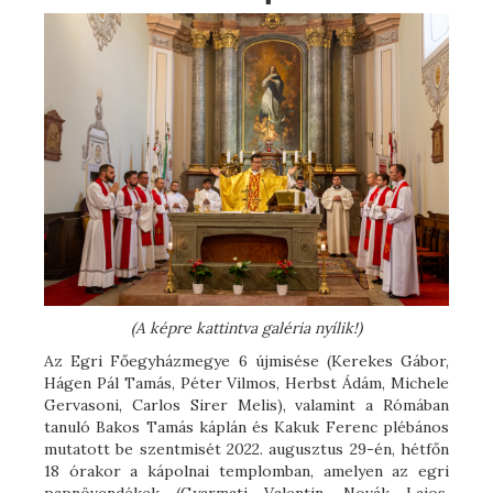
(A képre kattintva galéria nyílik!)
Az Egri Főegyházmegye 6 újmisése (Kerekes Gábor,
Hágen Pál Tamás, Péter Vilmos, Herbst Ádám, Michele
Gervasoni, Carlos Sirer Melis), valamint a Rómában
tanuló Bakos Tamás káplán és Kakuk Ferenc plébános
mutatott be szentmisét 2022. augusztus 29-én, hétfőn
18 órakor a kápolnai templomban, amelyen az egri
papnövendékek (Gyarmati Valentin, Novák Lajos,