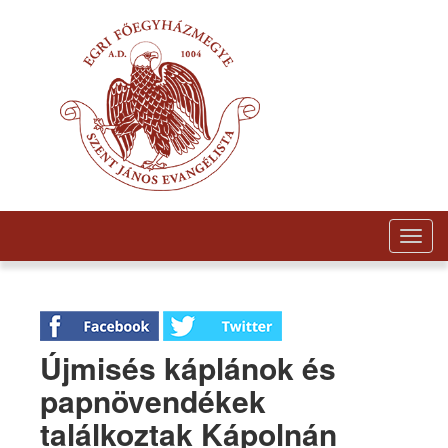
Togg
navig
Újmisés káplánok és
papnövendékek
találkoztak Kápolnán