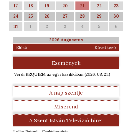
17
18
19
20
21
22
23
24
25
26
27
28
29
30
31
1
2
3
4
5
6
2026 Augusztus
Előző
Következő
Események
Verdi REQUIEM az egri bazilikában
(2026. 08. 21.
)
A nap szentje
Miserend
A Szent István Televízió hírei
Lelke Rajtad - Családegyház