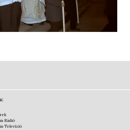
a:
írek
án Rádió
án Televízió