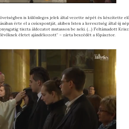
vetségben is különleges jelek által vezette népét és készítette el
ában érte el a csúcspontját, akiben Isten a keresztség által új né
pnyugatig tiszta áldozatot mutasson be neki. (…) Feltámadott Krisz
ban lévőknek életet ajándékozott” – zárta beszédét a főpásztor.