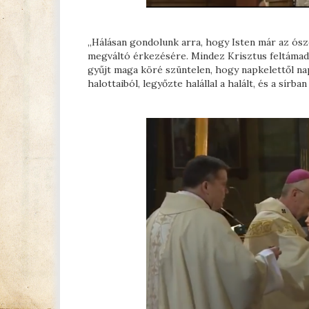
„Hálásan gondolunk arra, hogy Isten már az ószö
megváltó érkezésére. Mindez Krisztus feltámadás
gyűjt maga köré szüntelen, hogy napkelettől na
halottaiból, legyőzte halállal a halált, és a sír