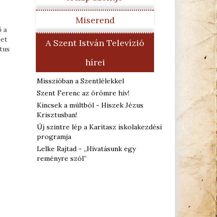
Miserend
ő a
pet
A Szent István Televízió
tus
hírei
Misszióban a Szentlélekkel
Szent Ferenc az örömre hív!
Kincsek a múltból - Hiszek Jézus
Krisztusban!
Új szintre lép a Karitasz iskolakezdési
programja
Lelke Rajtad - „Hivatásunk egy
reményre szól”