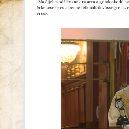
„Ma éjjel csodálkozunk rá arra a gondoskodó sze
érkezésére és a benne felkínált üdvösségre az 
érsek.