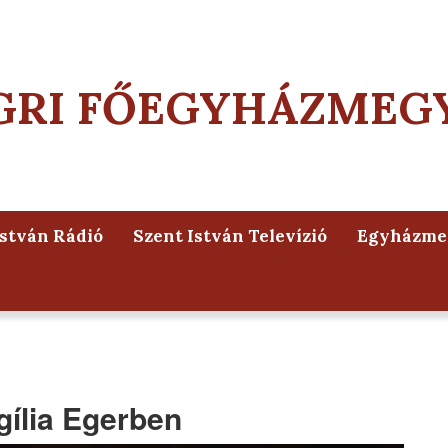
GRI FŐEGYHÁZMEG
István Rádió
Szent István Televízió
Egyházmeg
igília Egerben