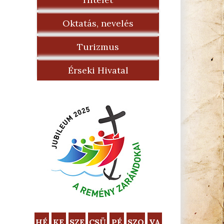
Oktatás, nevelés
Turizmus
Érseki Hivatal
HÉ
KE
SZE
CSÜ
PÉ
SZO
VA