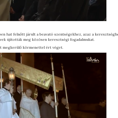
yben hat felnőtt járult a beavató szentségekhez, azaz a keresztségh
ívek újították meg közösen keresztségi fogadalmukat.
at megkerülő körmenettel ért véget.