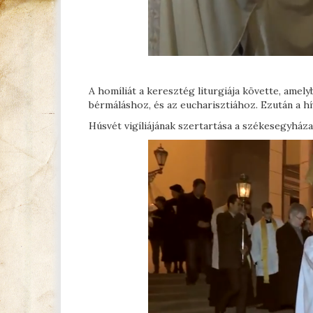
A homíliát a keresztég liturgiája követte, amel
bérmáláshoz, és az eucharisztiához. Ezután a h
Húsvét vigíliájának szertartása a székesegyház