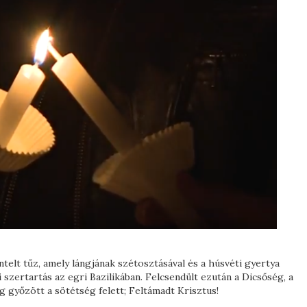
telt tűz, amely lángjának szétosztásával és a húsvéti gyertya
szertartás az egri Bazilikában. Felcsendült ezután a Dicsőség, a
g győzött a sötétség felett; Feltámadt Krisztus!