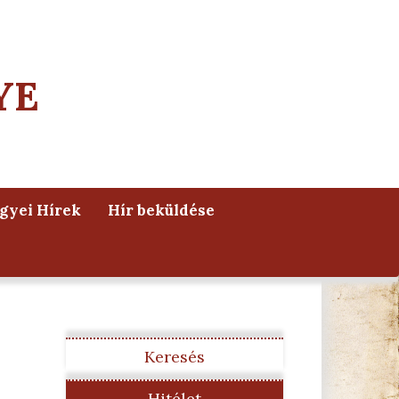
YE
yei Hírek
Hír beküldése
Keresés
Hitélet