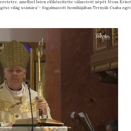
retetre, amellyel Isten előkészítette választott népét Jézus Krisz
egész világ számára”- fogalmazott homíliájában Ternyák Csaba egri