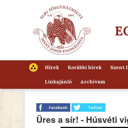
E
Hírek
Korábbi hírek
Szent 
Linkajánló
Archívum
Üres a sír! - Húsvéti v