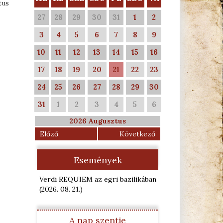
tus
27
28
29
30
31
1
2
3
4
5
6
7
8
9
10
11
12
13
14
15
16
17
18
19
20
21
22
23
24
25
26
27
28
29
30
31
1
2
3
4
5
6
2026 Augusztus
Előző
Következő
Események
Verdi REQUIEM az egri bazilikában
(2026. 08. 21.
)
A nap szentje