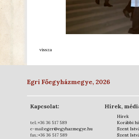
vissza
Egri Főegyházmegye, 2026
Kapcsolat:
Hírek, médi
Hírek
tel.:+36 36 517 589
Korábbi h
e-mail:
eger@egyhazmegye.hu
Szent Istv
fax.:+36 36 517 589
Szent Istv