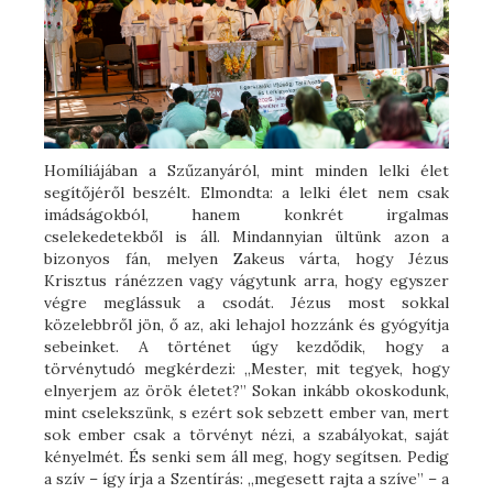
Homíliájában a Szűzanyáról, mint minden lelki élet
segítőjéről beszélt. Elmondta: a lelki élet nem csak
imádságokból, hanem konkrét irgalmas
cselekedetekből is áll. Mindannyian ültünk azon a
bizonyos fán, melyen Zakeus várta, hogy Jézus
Krisztus ránézzen vagy vágytunk arra, hogy egyszer
végre meglássuk a csodát. Jézus most sokkal
közelebbről jön, ő az, aki lehajol hozzánk és gyógyítja
sebeinket. A történet úgy kezdődik, hogy a
törvénytudó megkérdezi: „Mester, mit tegyek, hogy
elnyerjem az örök életet?” Sokan inkább okoskodunk,
mint cselekszünk, s ezért sok sebzett ember van, mert
sok ember csak a törvényt nézi, a szabályokat, saját
kényelmét. És senki sem áll meg, hogy segítsen. Pedig
a szív – így írja a Szentírás: „megesett rajta a szíve” – a