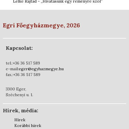
Lelke Rajtad - „Hivatásunk egy reményre szól”
Egri Főegyházmegye, 2026
Kapcsolat:
tel.:+36 36 517 589
e-mail:
eger@egyhazmegye.hu
fax.:+36 36 517 589
3300 Eger,
Széchenyi u. 1.
Hírek, média:
Hírek
Korábbi hírek