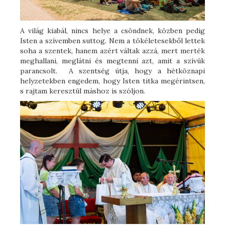
A világ kiabál, nincs helye a csöndnek, közben pedig
Isten a szívemben suttog. Nem a tökéletesekből lettek
soha a szentek, hanem azért váltak azzá, mert merték
meghallani, meglátni és megtenni azt, amit a szívük
parancsolt. A szentség útja, hogy a hétköznapi
helyzetekben engedem, hogy Isten titka megérintsen,
s rajtam keresztül máshoz is szóljon.