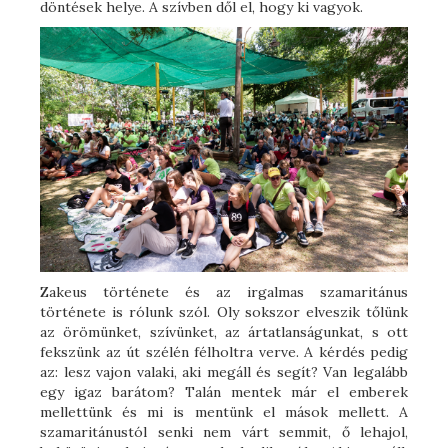
döntések helye. A szívben dől el, hogy ki vagyok.
Zakeus története és az irgalmas szamaritánus
története is rólunk szól. Oly sokszor elveszik tőlünk
az örömünket, szívünket, az ártatlanságunkat, s ott
fekszünk az út szélén félholtra verve. A kérdés pedig
az: lesz vajon valaki, aki megáll és segít? Van legalább
egy igaz barátom? Talán mentek már el emberek
mellettünk és mi is mentünk el mások mellett. A
szamaritánustól senki nem várt semmit, ő lehajol,