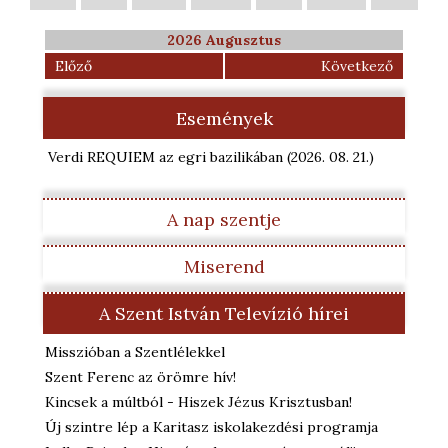
2026 Augusztus
Előző
Következő
Események
Verdi REQUIEM az egri bazilikában
(2026. 08. 21.
)
A nap szentje
Miserend
A Szent István Televízió hírei
Misszióban a Szentlélekkel
Szent Ferenc az örömre hív!
Kincsek a múltból - Hiszek Jézus Krisztusban!
Új szintre lép a Karitasz iskolakezdési programja