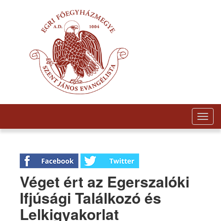
Togg
navig
Véget ért az Egerszalóki
Ifjúsági Találkozó és
Lelkigyakorlat