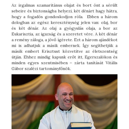
Az irgalmas szamaritánus olajat és bort önt a sérült
sebeire és biztonságba helyezi, két dénárt hagy hátra,
hogy a fogadós gondoskodjon róla. Ebben a három
dologban az egész kereszténység jelen van: olaj, bor
és két dénár. Az olaj a gyógyulás olaja, a bor az
Eukarisztia, az igazság és a szeretet vére. A két dénár
a remény záloga, a jövő ígérete. Ezt a három ajándékot
mi is adhatjuk a másik embernek. Így segíthetjük a
másik embert Krisztust közvetítve az életszentség
útján. Ehhez mindig kapunk erőt itt, Egerszalókon és
minden egyes szentmisében – zárta tanítását Vitális
Gábor szalézi tartományfőnök.