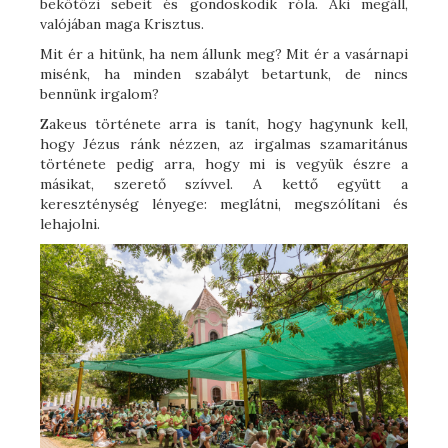
bekötözi sebeit és gondoskodik róla. Aki megáll,
valójában maga Krisztus.
Mit ér a hitünk, ha nem állunk meg? Mit ér a vasárnapi
misénk, ha minden szabályt betartunk, de nincs
bennünk irgalom?
Zakeus története arra is tanít, hogy hagynunk kell,
hogy Jézus ránk nézzen, az irgalmas szamaritánus
története pedig arra, hogy mi is vegyük észre a
másikat, szerető szívvel. A kettő együtt a
kereszténység lényege: meglátni, megszólítani és
lehajolni.