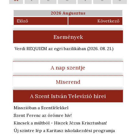
2026 Augusztus
Előző
Következő
Események
Verdi REQUIEM az egri bazilikában
(2026. 08. 21.
)
A nap szentje
Miserend
A Szent István Televízió hírei
Misszióban a Szentlélekkel
Szent Ferenc az örömre hív!
Kincsek a múltból - Hiszek Jézus Krisztusban!
Új szintre lép a Karitasz iskolakezdési programja