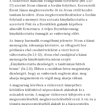
A vízkereszt második evangéliumi története (Mt 3,13-
17) szerint Jézus elment a Jordán folyóhoz. Keresztelő
Szent János megkeresztelte őt és Jézus ettől kezdve
tanítani kezdett.
Jézus megkeresztelkedésekor
a Jordán
folyónál a mennyei Atya szózata kinyilatkoztatta a
szeretett Fiút és a Szentlélek galamb képében
alászállt Krisztusra. A teljes Szentháromság
kinyilatkoztatta önmagát az emberiség előtt.
Az ünnep harmadik evangéliumi jelenete: Jézus a kánai
menyegzőn, édesanyja kérésére, az elfogyott bor
pótlására első csodatételeként a vizet borrá
változtatta (Jn 2,1-12).
Jézus első csodájával
a kánai
menyegzőn kinyilvánította isteni erejét:
„Kinyilatkoztatta dicsőségét, s tanítványai hittek
benne” (Jn 2,11). Ebben a csodában Isten megmutatja
dicsőségét, hogy az embernek segíteni akar, meg
akarja megmenteni és végül meg akarja váltani.
A magyarság körében a vízkereszt ünnepéhez
kötődően különböző népszokások alakultak ki a
századok során. A magyar vízkereszt kifejezés a víz
megszenteléséből, megkereszteléséből ered. A víz és a
tömjén megszenteléséből alakult ki a házszentelés