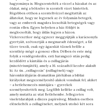
hagyománya is. Megszentelték a vízzel a házakat és az
ólakat, még a bölcsőre is szentelt vizet hintettek.
Régebben otthon a szenteltvízzel megitatták az
állatokat, hogy ne legyenek az év folyamán betegek,
vagy az emberek magukra locsolták betegségek vagy
rontás ellen. Egyes helyeken a ház földjét is
meglocsolták, hogy áldás legyen a házon.
Vízkeresztkor még egyszer meggyújtják a karácsonyfa
gyertyáit, szétosztják a megmaradt édességet, a fát
tűzre teszik, csak egy ágacskát tűznek belőle a
szentkép mögé a gonosz ellen. Délben és este még
folyik a vendégeskedés, esti harangszó után pedig
kezdődött a kántálás és a csillagjárás
(misztériumjáték), amely a 16. századtól kezdve alakult
ki. Az ún. „csillagozás” (csillagének) vagy
háromkirályjárás dramatikus játékában a bibliai
királyokat megszemélyesítő alakok vonulnak fel, akiket
– a betlehemezés mintájára – gyerekek
személyesítették meg. Legfőbb kelléke a csillag volt,
amely mutatta az utat Betlehembe. Jellegzetes
viseletdarabjuk a díszes papírsüveg. Minden esetben
elénekelték a csillagéneket, melynek utolsó két sora