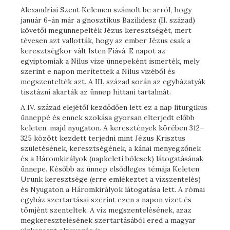
Alexandriai Szent Kelemen számolt be arról, hogy
január 6-án már a gnosztikus Bazilidesz (II. század)
követői megünnepelték Jézus keresztségét, mert
tévesen azt vallották, hogy az ember Jézus csak a
keresztségkor vált Isten Fiává. E napot az
egyiptomiak a Nílus vize ünnepeként ismerték, mely
szerint e napon merítettek a Nílus vizéből és
megszentelték azt. A III. század során az egyházatyák
tisztázni akarták az ünnep hittani tartalmát.
A IV. század elejétől kezdődően lett ez a nap liturgikus
ünneppé és ennek szokása gyorsan elterjedt előbb
keleten, majd nyugaton. A keresztények körében 312–
325 között kezdett terjedni mint Jézus Krisztus
születésének, keresztségének, a kánai menyegzőnek
és a Háromkirályok (napkeleti bölcsek) látogatásának
ünnepe. Később az ünnep elsődleges témája Keleten
Urunk keresztsége (erre emlékeztet a vízszentelés)
és Nyugaton a Háromkirályok látogatása lett. A római
egyház szertartásai szerint ezen a napon vizet és
tömjént szenteltek. A víz megszentelésének, azaz
megkeresztelésének szertartásából ered a magyar