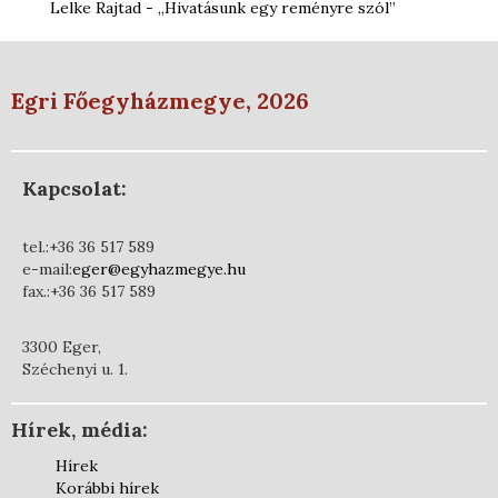
Lelke Rajtad - „Hivatásunk egy reményre szól”
Egri Főegyházmegye, 2026
Kapcsolat:
tel.:+36 36 517 589
e-mail:
eger@egyhazmegye.hu
fax.:+36 36 517 589
3300 Eger,
Széchenyi u. 1.
Hírek, média:
Hírek
Korábbi hírek