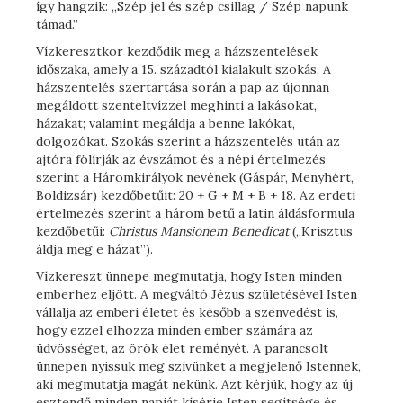
így hangzik: „Szép jel és szép csillag / Szép napunk
támad.”
Vízkeresztkor kezdődik meg a házszentelések
időszaka, amely a 15. századtól kialakult szokás. A
házszentelés szertartása során a pap az újonnan
megáldott szenteltvízzel meghinti a lakásokat,
házakat; valamint megáldja a benne lakókat,
dolgozókat. Szokás szerint a házszentelés után az
ajtóra fölírják az évszámot és a népi értelmezés
szerint a Háromkirályok nevének (Gáspár, Menyhért,
Boldizsár) kezdőbetűit: 20 + G + M + B + 18. Az erdeti
értelmezés szerint a három betű a latin áldásformula
kezdőbetűi:
Christus Mansionem Benedicat
(„Krisztus
áldja meg e házat”).
Vízkereszt ünnepe megmutatja, hogy Isten minden
emberhez eljött. A megváltó Jézus születésével Isten
vállalja az emberi életet és később a szenvedést is,
hogy ezzel elhozza minden ember számára az
üdvösséget, az örök élet reményét. A parancsolt
ünnepen nyissuk meg szívünket a megjelenő Istennek,
aki megmutatja magát nekünk. Azt kérjük, hogy az új
esztendő minden napját kísérje Isten segítsége és