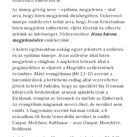
vízkereszt elnevezés is.
Az ünnep görög neve – epifánia, megjelenés – utal
arra, hogy Isten megjelenik dicsőségében. Vízkereszt
ünnepe emlékeztet tehát arra, hogy Jézus Krisztusban
Isten megjelent emberként, eljött közénk és elhozta
nekünk az üdvösséget. Vízkeresztkor
Jézus három
megjelenésére
emlékezünk:
A keleti egyházakban sokáig egyet jelentett a születés
és az epifánia ünnepe.
Jézus születése
által Isten
megjelent a világban. A napkeleti bölcsek által a
pogányokhoz is eljutott a Megváltó születésének
örömhíre. Máté evangéliuma (Mt 2,1-12) szerint a
háromkirályok a betlehemi csillag által vezéreltetve
jöttek keletről Judeába, hogy az újszülött kis Jézusnak
kifejezzék hódolatukat: aranyat ajándékoztak a
Királynak, tömjént az Istennek és mirhát az Embernek.
Az evangélium mágusnak nevezi őket, de nevüket nem
említi. A hagyomány szerint hárman voltak, a 8.
században élt Beda Venerabilis nevüket is említi:
Caspar, Melchior, Balthasar - azaz Gáspár, Menyhért,
Boldizsár.