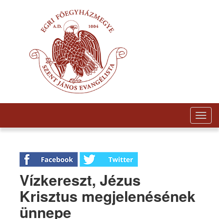
Togg
navig
Vízkereszt, Jézus
Krisztus megjelenésének
ünnepe