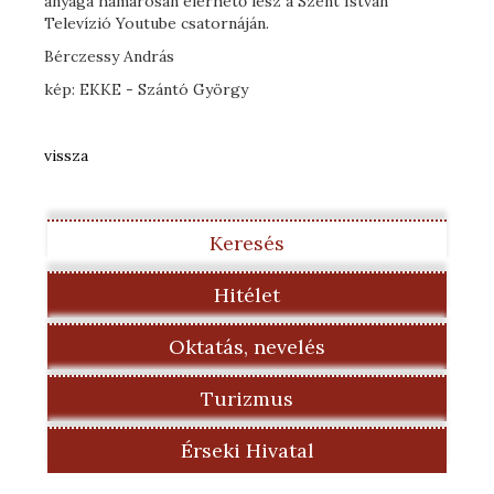
anyaga hamarosan elérhető lesz a Szent István
Televízió Youtube csatornáján.
Bérczessy András
kép: EKKE - Szántó György
vissza
Keresés
Hitélet
Oktatás, nevelés
Turizmus
Érseki Hivatal