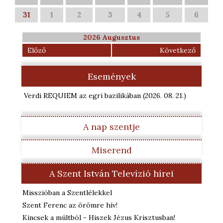
31
1
2
3
4
5
6
2026 Augusztus
Előző
Következő
Események
Verdi REQUIEM az egri bazilikában
(2026. 08. 21.
)
A nap szentje
Miserend
A Szent István Televízió hírei
Misszióban a Szentlélekkel
Szent Ferenc az örömre hív!
Kincsek a múltból - Hiszek Jézus Krisztusban!