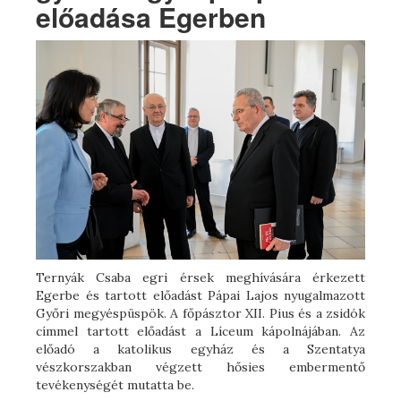
előadása Egerben
Ternyák Csaba egri érsek meghívására érkezett
Egerbe és tartott előadást Pápai Lajos nyugalmazott
Győri megyéspüspök. A főpásztor XII. Pius és a zsidók
címmel tartott előadást a Líceum kápolnájában. Az
előadó a katolikus egyház és a Szentatya
vészkorszakban végzett hősies embermentő
tevékenységét mutatta be.