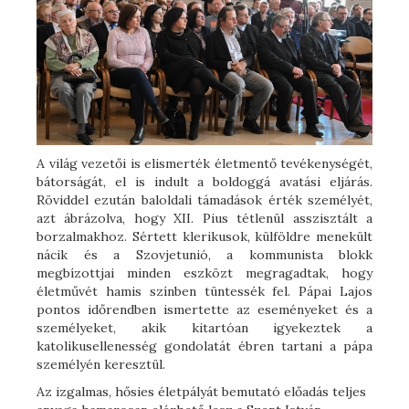
A világ vezetői is elismerték életmentő tevékenységét,
bátorságát, el is indult a boldoggá avatási eljárás.
Röviddel ezután baloldali támadások érték személyét,
azt ábrázolva, hogy XII. Pius tétlenül asszisztált a
borzalmakhoz. Sértett klerikusok, külföldre menekült
nácik és a Szovjetunió, a kommunista blokk
megbízottjai minden eszközt megragadtak, hogy
életművét hamis színben tüntessék fel. Pápai Lajos
pontos időrendben ismertette az eseményeket és a
személyeket, akik kitartóan igyekeztek a
katolikusellenesség gondolatát ébren tartani a pápa
személyén keresztül.
Az izgalmas, hősies életpályát bemutató előadás teljes