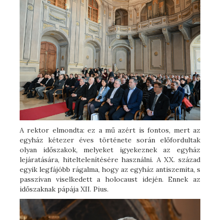
A rektor elmondta: ez a mű azért is fontos, mert az
egyház kétezer éves története során előfordultak
olyan időszakok, melyeket igyekeznek az egyház
lejáratására, hiteltelenítésére használni. A XX. század
egyik legfájóbb rágalma, hogy az egyház antiszemita, s
passzívan viselkedett a holocaust idején. Ennek az
időszaknak pápája XII. Pius.