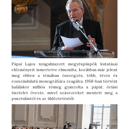
Pápai Lajos nyugalmazott megyéspüspök kutatásai
előzményeit ismertetve elmondta, korábban már jelent
meg ebben a témában összegzés, több, téves és
rosszindulatú monográfiára reagálva. 1958-ban történt
halálakor milliós tömeg gyászolta a pápát, óriási
tisztelet övezte, mivel százezreket mentett meg a
pusztulástól és az üldöztetéstől.