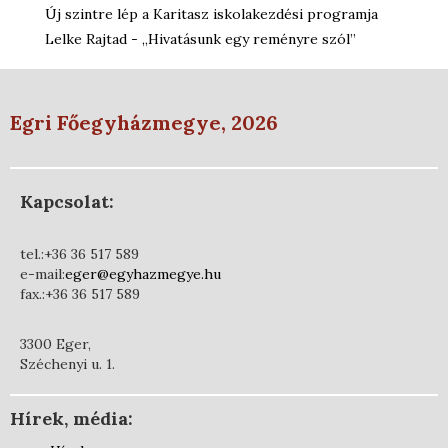
Új szintre lép a Karitasz iskolakezdési programja
Lelke Rajtad - „Hivatásunk egy reményre szól”
Egri Főegyházmegye, 2026
Kapcsolat:
tel.:+36 36 517 589
e-mail:
eger@egyhazmegye.hu
fax.:+36 36 517 589
3300 Eger,
Széchenyi u. 1.
Hírek, média: