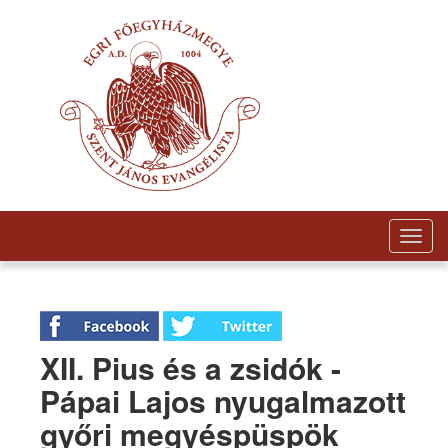
Togg
navig
XII. Pius és a zsidók -
Pápai Lajos nyugalmazott
győri megyéspüspök