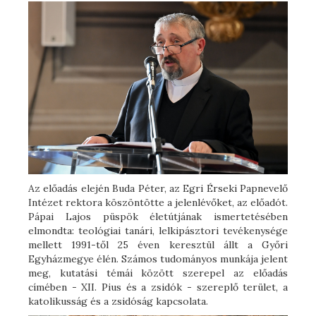
Az előadás elején Buda Péter, az Egri Érseki Papnevelő
Intézet rektora köszöntötte a jelenlévőket, az előadót.
Pápai Lajos püspök életútjának ismertetésében
elmondta: teológiai tanári, lelkipásztori tevékenysége
mellett 1991-től 25 éven keresztül állt a Győri
Egyházmegye élén. Számos tudományos munkája jelent
meg, kutatási témái között szerepel az előadás
címében - XII. Pius és a zsidók - szereplő terület, a
katolikusság és a zsidóság kapcsolata.