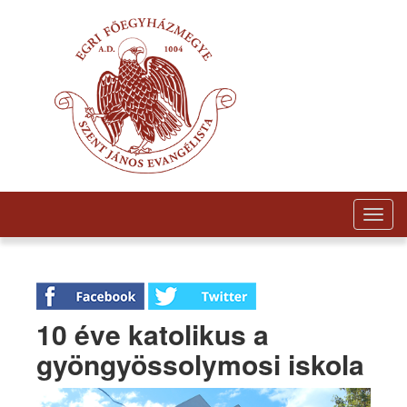
Togg
navig
10 éve katolikus a
gyöngyössolymosi iskola