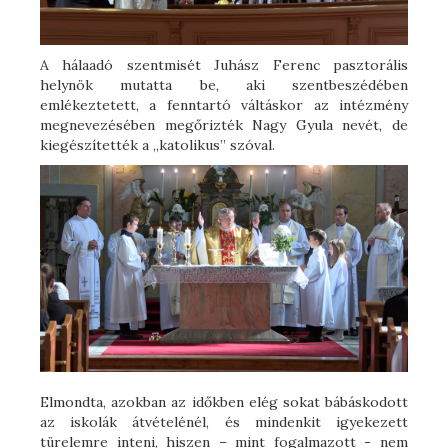
A hálaadó szentmisét Juhász Ferenc pasztorális
helynök mutatta be, aki szentbeszédében
emlékeztetett, a fenntartó váltáskor az intézmény
megnevezésében megőrizték Nagy Gyula nevét, de
kiegészítették a „katolikus” szóval.
Elmondta, azokban az időkben elég sokat bábáskodott
az iskolák átvételénél, és mindenkit igyekezett
türelemre inteni, hiszen – mint fogalmazott - nem