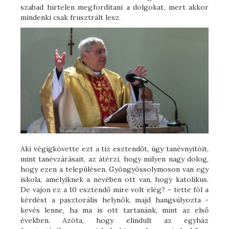
szabad hirtelen megfordítani a dolgokat, mert akkor
mindenki csak frusztrált lesz.
Aki végigkövette ezt a tíz esztendőt, úgy tanévnyitóit,
mint tanévzárásait, az átérzi, hogy milyen nagy dolog,
hogy ezen a településen, Gyöngyössolymoson van egy
iskola, amelyiknek a nevében ott van, hogy katolikus.
De vajon ez a 10 esztendő mire volt elég? – tette föl a
kérdést a pasztorális helynök, majd hangsúlyozta -
kevés lenne, ha ma is ott tartanánk, mint az első
években. Azóta, hogy elindult az egyház