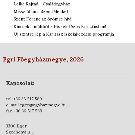
Lelke Rajtad - Családegyház
Misszióban a Szentlélekkel
Szent Ferenc az örömre hív!
Kincsek a múltból - Hiszek Jézus Krisztusban!
Új szintre lép a Karitasz iskolakezdési programja
Egri Főegyházmegye, 2026
Kapcsolat:
tel.:+36 36 517 589
e-mail:
eger@egyhazmegye.hu
fax.:+36 36 517 589
3300 Eger,
Széchenyi u. 1.