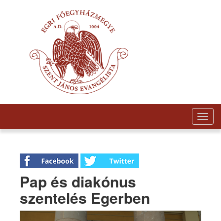
Togg
navig
Pap és diakónus
szentelés Egerben