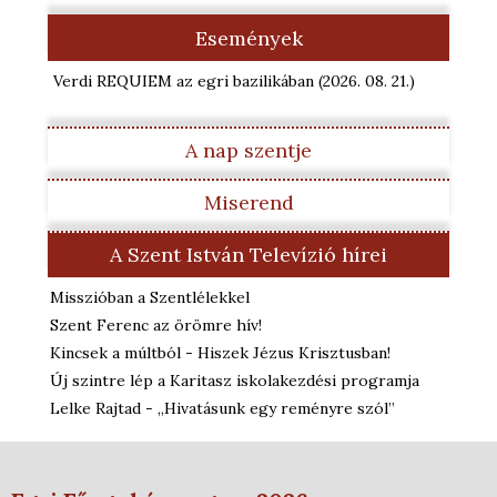
Események
Verdi REQUIEM az egri bazilikában
(2026. 08. 21.
)
A nap szentje
Miserend
A Szent István Televízió hírei
Misszióban a Szentlélekkel
Szent Ferenc az örömre hív!
Kincsek a múltból - Hiszek Jézus Krisztusban!
Új szintre lép a Karitasz iskolakezdési programja
Lelke Rajtad - „Hivatásunk egy reményre szól”