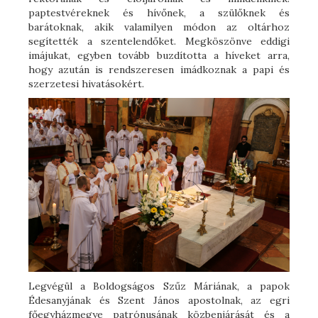
paptestvéreknek és hívőnek, a szülőknek és
barátoknak, akik valamilyen módon az oltárhoz
segítették a szentelendőket. Megköszönve eddigi
imájukat, egyben tovább buzdította a híveket arra,
hogy azután is rendszeresen imádkoznak a papi és
szerzetesi hivatásokért.
Legvégül a Boldogságos Szűz Máriának, a papok
Édesanyjának és Szent János apostolnak, az egri
főegyházmegye patrónusának közbenjárását és a