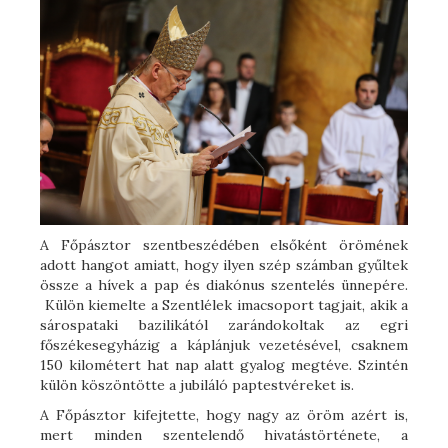
A Főpásztor szentbeszédében elsőként örömének
adott hangot amiatt, hogy ilyen szép számban gyűltek
össze a hívek a pap és diakónus szentelés ünnepére.
Külön kiemelte a Szentlélek imacsoport tagjait, akik a
sárospataki bazilikától zarándokoltak az egri
főszékesegyházig a káplánjuk vezetésével, csaknem
150 kilométert hat nap alatt gyalog megtéve. Szintén
külön köszöntötte a jubiláló paptestvéreket is.
A Főpásztor kifejtette, hogy nagy az öröm azért is,
mert minden szentelendő hivatástörténete, a