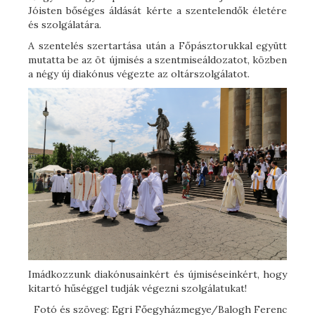
Jóisten bőséges áldását kérte a szentelendők életére
és szolgálatára.
A szentelés szertartása után a Főpásztorukkal együtt
mutatta be az öt újmisés a szentmiseáldozatot, közben
a négy új diakónus végezte az oltárszolgálatot.
Imádkozzunk diakónusainkért és újmiséseinkért, hogy
kitartó hűséggel tudják végezni szolgálatukat!
Fotó és szöveg: Egri Főegyházmegye/Balogh Ferenc