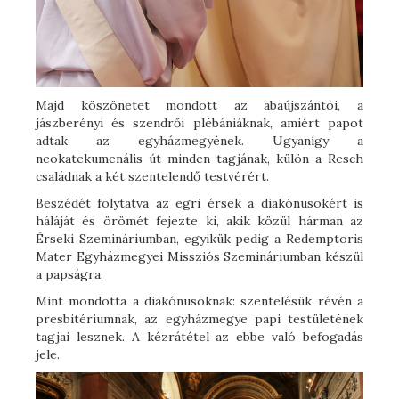
Majd köszönetet mondott az abaújszántói, a
jászberényi és szendrői plébániáknak, amiért papot
adtak az egyházmegyének. Ugyanígy a
neokatekumenális út minden tagjának, külön a Resch
családnak a két szentelendő testvérért.
Beszédét folytatva az egri érsek a diakónusokért is
háláját és örömét fejezte ki, akik közül hárman az
Érseki Szemináriumban, egyikük pedig a Redemptoris
Mater Egyházmegyei Missziós Szemináriumban készül
a papságra.
Mint mondotta a diakónusoknak: szentelésük révén a
presbitériumnak, az egyházmegye papi testületének
tagjai lesznek. A kézrátétel az ebbe való befogadás
jele.