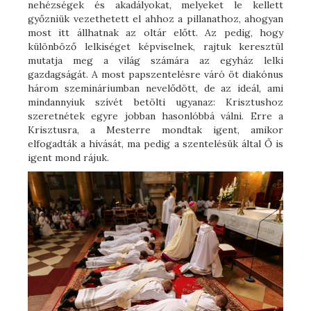
nehézségek és akadályokat, melyeket le kellett
győzniük vezethetett el ahhoz a pillanathoz, ahogyan
most itt állhatnak az oltár előtt. Az pedig, hogy
különböző lelkiséget képviselnek, rajtuk keresztül
mutatja meg a világ számára az egyház lelki
gazdagságát. A most papszentelésre váró öt diakónus
három szemináriumban nevelődött, de az ideál, ami
mindannyiuk szívét betölti ugyanaz: Krisztushoz
szeretnétek egyre jobban hasonlóbbá válni. Erre a
Krisztusra, a Mesterre mondtak igent, amikor
elfogadták a hívását, ma pedig a szentelésük által Ő is
igent mond rájuk.