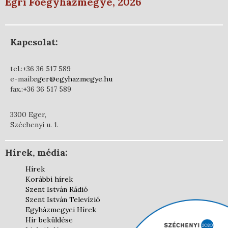
Egri Főegyházmegye, 2026
Kapcsolat:
tel.:+36 36 517 589
e-mail:
eger@egyhazmegye.hu
fax.:+36 36 517 589
3300 Eger,
Széchenyi u. 1.
Hírek, média:
Hírek
Korábbi hírek
Szent István Rádió
Szent István Televízió
Egyházmegyei Hírek
Hír beküldése