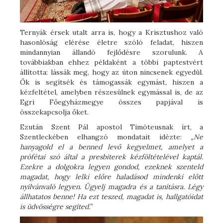
Ternyák érsek utalt arra is, hogy a Krisztushoz való
hasonlóság elérése életre szóló feladat, hiszen
mindannyian állandó fejlődésre szorulunk. A
továbbiakban ehhez példaként a többi paptestvért
állította: lássák meg, hogy az úton nincsenek egyedül.
Ők is segítsék és támogassák egymást, hiszen a
kézfeltétel, amelyben részesülnek egymással is, de az
Egri Főegyházmegye összes papjával is
összekapcsolja őket.
Ezután Szent Pál apostol Timóteusnak írt, a
Szentleckében elhangzó mondatait idézte:
„Ne
hanyagold el a benned levő kegyelmet, amelyet a
prófétai szó által a presbiterek kézföltételével kaptál.
Ezekre a dolgokra legyen gondod, ezeknek szenteld
magadat, hogy lelki előre haladásod mindenki előtt
nyilvánvaló legyen. Ügyelj magadra és a tanításra. Légy
állhatatos benne! Ha ezt teszed, magadat is, hallgatóidat
is üdvösségre segíted.”