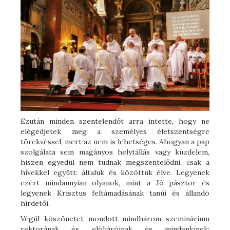
Ezután minden szentelendőt arra intette, hogy ne
elégedjetek meg a személyes életszentségre
törekvéssel, mert az nem is lehetséges. Ahogyan a pap
szolgálata sem magányos helytállás vagy küzdelem,
hiszen egyedül nem tudnak megszentelődni, csak a
hívekkel együtt: általuk és közöttük élve. Legyenek
ezért mindannyian olyanok, mint a Jó pásztor és
legyenek Krisztus feltámadásának tanúi és állandó
hirdetői.
Végül köszönetet mondott mindhárom szeminárium
rektorának és elöljáróinak és mindenkinek: