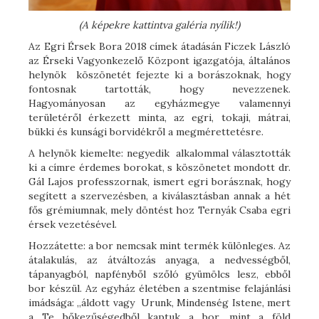
(A képekre kattintva galéria nyílik!)
Az Egri Érsek Bora 2018 címek átadásán Ficzek László
az Érseki Vagyonkezelő Központ igazgatója, általános
helynök köszönetét fejezte ki a borászoknak, hogy
fontosnak tartották, hogy nevezzenek.
Hagyományosan az egyházmegye valamennyi
területéről érkezett minta, az egri, tokaji, mátrai,
bükki és kunsági borvidékről a megmérettetésre.
A helynök kiemelte: negyedik alkalommal választották
ki a címre érdemes borokat, s köszönetet mondott dr.
Gál Lajos professzornak, ismert egri borásznak, hogy
segített a szervezésben, a kiválasztásban annak a hét
fős grémiumnak, mely döntést hoz Ternyák Csaba egri
érsek vezetésével.
Hozzátette: a bor nemcsak mint termék különleges. Az
átalakulás, az átváltozás anyaga, a nedvességből,
tápanyagból, napfényből szőló gyümölcs lesz, ebből
bor készül. Az egyház életében a szentmise felajánlási
imádsága: „áldott vagy Urunk, Mindenség Istene, mert
a Te bőkezűségedből kaptuk a bor, mint a föld