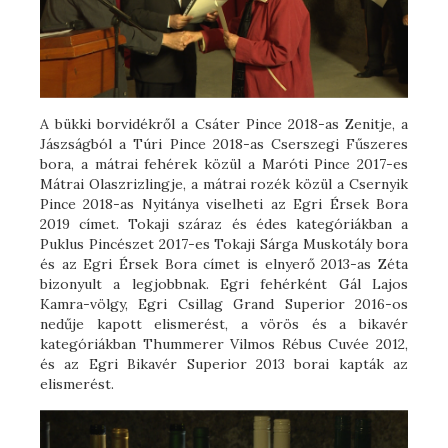
A bükki borvidékről a Csáter Pince 2018-as Zenitje, a
Jászságból a Túri Pince 2018-as Cserszegi Fűszeres
bora, a mátrai fehérek közül a Maróti Pince 2017-es
Mátrai Olaszrizlingje, a mátrai rozék közül a Csernyik
Pince 2018-as Nyitánya viselheti az Egri Érsek Bora
2019 címet. Tokaji száraz és édes kategóriákban a
Puklus Pincészet 2017-es Tokaji Sárga Muskotály bora
és az Egri Érsek Bora címet is elnyerő 2013-as Zéta
bizonyult a legjobbnak. Egri fehérként Gál Lajos
Kamra-völgy, Egri Csillag Grand Superior 2016-os
nedűje kapott elismerést, a vörös és a bikavér
kategóriákban Thummerer Vilmos Rébus Cuvée 2012,
és az Egri Bikavér Superior 2013 borai kapták az
elismerést.