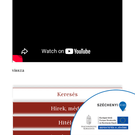
vissza
Keresés
Hírek, média
Hitélet