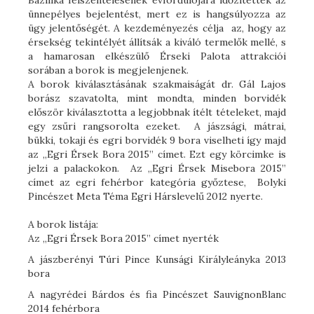
ünnepélyes bejelentést, mert ez is hangsúlyozza az
ügy jelentőségét. A kezdeményezés célja az, hogy az
érsekség tekintélyét állítsák a kiváló termelők mellé, s
a hamarosan elkészülő Érseki Palota attrakciói
sorában a borok is megjelenjenek.
A borok kiválasztásának szakmaiságát dr. Gál Lajos
borász szavatolta, mint mondta, minden borvidék
először kiválasztotta a legjobbnak ítélt tételeket, majd
egy zsűri rangsorolta ezeket. A jászsági, mátrai,
bükki, tokaji és egri borvidék 9 bora viselheti így majd
az „Egri Érsek Bora 2015” címet. Ezt egy körcimke is
jelzi a palackokon. Az „Egri Érsek Misebora 2015”
címet az egri fehérbor kategória győztese, Bolyki
Pincészet Meta Téma Egri Hárslevelű 2012 nyerte.
A borok listája:
Az „Egri Érsek Bora 2015” címet nyerték
A jászberényi Túri Pince Kunsági Királyleányka 2013
bora
A nagyrédei Bárdos és fia Pincészet SauvignonBlanc
2014 fehérbora