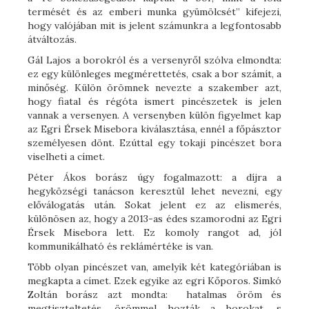
termését és az emberi munka gyümölcsét” kifejezi,
hogy valójában mit is jelent számunkra a legfontosabb
átváltozás.
Gál Lajos a borokról és a versenyről szólva elmondta:
ez egy különleges megmérettetés, csak a bor számít, a
minőség. Külön örömnek nevezte a szakember azt,
hogy fiatal és régóta ismert pincészetek is jelen
vannak a versenyen. A versenyben külön figyelmet kap
az Egri Érsek Misebora kiválasztása, ennél a főpásztor
személyesen dönt. Ezúttal egy tokaji pincészet bora
viselheti a címet.
Péter Ákos borász úgy fogalmazott: a díjra a
hegyközségi tanácson keresztül lehet nevezni, egy
előválogatás után. Sokat jelent ez az elismerés,
különösen az, hogy a 2013-as édes szamorodni az Egri
Érsek Misebora lett. Ez komoly rangot ad, jól
kommunikálható és reklámértéke is van.
Több olyan pincészet van, amelyik két kategóriában is
megkapta a címet. Ezek egyike az egri Kőporos. Simkó
Zoltán borász azt mondta: hatalmas öröm és
megtiszteltetés, örömmel hozták a borokat, s