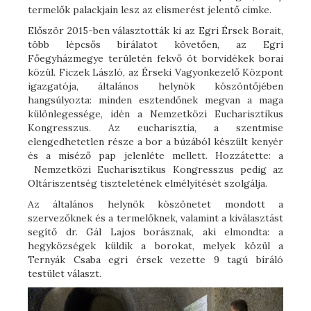
termelők palackjain lesz az elismerést jelentő címke.
Először 2015-ben választották ki az Egri Érsek Borait,
több lépcsős bírálatot követően, az Egri
Főegyházmegye területén fekvő öt borvidékek borai
közül. Ficzek László, az Érseki Vagyonkezelő Központ
igazgatója, általános helynök köszöntőjében
hangsúlyozta: minden esztendőnek megvan a maga
különlegessége, idén a Nemzetközi Eucharisztikus
Kongresszus. Az eucharisztia, a szentmise
elengedhetetlen része a bor a búzából készült kenyér
és a miséző pap jelenléte mellett. Hozzátette: a
Nemzetközi Eucharisztikus Kongresszus pedig az
Oltáriszentség tiszteletének elmélyítését szolgálja.
Az általános helynök köszönetet mondott a
szervezőknek és a termelőknek, valamint a kiválasztást
segítő dr. Gál Lajos borásznak, aki elmondta: a
hegyközségek küldik a borokat, melyek közül a
Ternyák Csaba egri érsek vezette 9 tagú bíráló
testület választ.