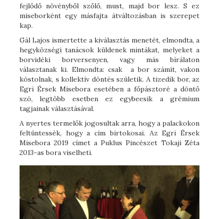
fejlődő növényből szőlő, must, majd bor lesz. S ez
miseborként egy másfajta átváltozásban is szerepet
kap.
Gál Lajos ismertette a kiválasztás menetét, elmondta, a
hegyközségi tanácsok küldenek mintákat, melyeket a
borvidéki borversenyen, vagy más bírálaton
választanak ki. Elmondta: csak a bor számít, vakon
kóstolnak, s kollektív döntés születik. A tizedik bor, az
Egri Érsek Misebora esetében a főpásztoré a döntő
szó, legtöbb esetben ez egybeesik a grémium
tagjainak választásával.
A nyertes termelők jogosultak arra, hogy a palackokon
feltüntessék, hogy a cím birtokosai. Az Egri Érsek
Misebora 2019 címet a Puklus Pincészet Tokaji Zéta
2013-as bora viselheti.