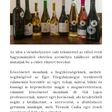
Az idén a vírushelyzetre való tekintettel az előző évek
hagyományától eltérően személyes találkozó nélkül
mutatjuk be a címet elnyert borokat.
Köszönetet mondunk a hegyközségeknek, melyek
segítségével az Egri Főegyházmegye területéről
valamennyi borvidék: az egri, tokaji, mátrai, bükki és
kunsági is képviseltette magát a megmérettetésen,
valamint köszönetet mondunk dr. Gál Lajos
professzornak, ismert egri borásznak, aki kezdetektől
segíti a kiválasztást, a szervezést, a döntéshozó
grémium munkáját, mely Ternyák Csaba egri érsek
vezetésével ítéli oda a címeket.