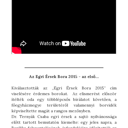
Az Egri Érsek Bora 2015 - az első...
Kiválasztották az „Egri Érsek Bora 2015” cím
viselésére érdemes borokat. Az elismerést először
ítélték oda egy többlépcsős bírálatot követően, a
főegyházmegye területéről valamennyi borvidék
képviseltette magát a rangos mezőnyben.
Dr. Ternyák Csaba egri érsek a sajtó nyilvánossága
előtt tartott bemutatón kiemelte: egy jeles napra, a
Bazilika felszentelésének évfordulójára időzítették az