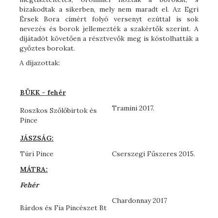
bizakodtak a sikerben, mely nem maradt el. Az Egri
Érsek Bora címért folyó versenyt ezúttal is sok
nevezés és borok jellemezték a szakértők szerint. A
díjátadót követően a résztvevők meg is kóstolhatták a
győztes borokat.
A díjazottak:
BÜKK - fehér
Tramini 2017.
Roszkos Szőlőbirtok és
Pince
JÁSZSÁG:
Túri Pince
Cserszegi Fűszeres 2015.
MÁTRA:
Fehér
Chardonnay 2017
Bárdos és Fia Pincészet Bt