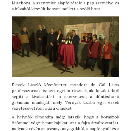
Misebora. A szentmise alapfeltétele a pap személye és
a búzából készült kenyér mellett a szőlő bora.
Ficzek László köszönetet mondott dr. Gál Lajos
professzornak, ismert egri borásznak, aki kezdetektől
segíti a kiválasztást, a szervezést, a döntéshozó
grémium munkáját, mely Ternyák Csaba egri érsek
vezetésével ítéli oda a címeket.
A helynök elmondta még: látszik, hogy a borászok
örömmel végzik munkájukat, azt a fajta átváltoztatást,
melynek révén az ásványi anyagokból, a napfényből és a