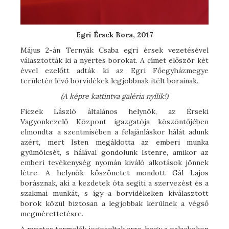
Egri Érsek Bora, 2017
Május 2-án Ternyák Csaba egri érsek vezetésével
választották ki a nyertes borokat. A címet először két
évvel ezelőtt adták ki az Egri Főegyházmegye
területén lévő borvidékek legjobbnak ítélt borainak.
(A képre kattintva galéria nyílik!)
Ficzek László általános helynök, az Érseki
Vagyonkezelő Központ igazgatója köszöntőjében
elmondta: a szentmisében a felajánláskor hálát adunk
azért, mert Isten megáldotta az emberi munka
gyümölcsét, s hálával gondolunk Istenre, amikor az
emberi tevékenység nyomán kiváló alkotások jönnek
létre. A helynök köszönetet mondott Gál Lajos
borásznak, aki a kezdetek óta segíti a szervezést és a
szakmai munkát, s így a borvidékeken kiválasztott
borok közül biztosan a legjobbak kerülnek a végső
megmérettetésre.
A nyertes termelők jogosultak arra, hogy a palackokon