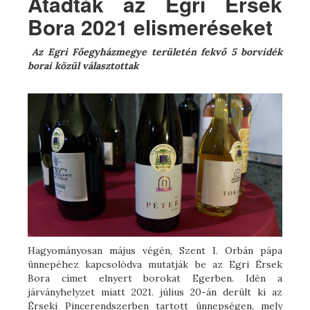
Átadták az Egri Érsek
Bora 2021 elismeréseket
Az Egri Főegyházmegye területén fekvő 5 borvidék
borai közül választottak
Hagyományosan május végén, Szent I. Orbán pápa
ünnepéhez kapcsolódva mutatják be az Egri Érsek
Bora címet elnyert borokat Egerben. Idén a
járványhelyzet miatt 2021. július 20-án derült ki az
Érseki Pincerendszerben tartott ünnepségen, mely