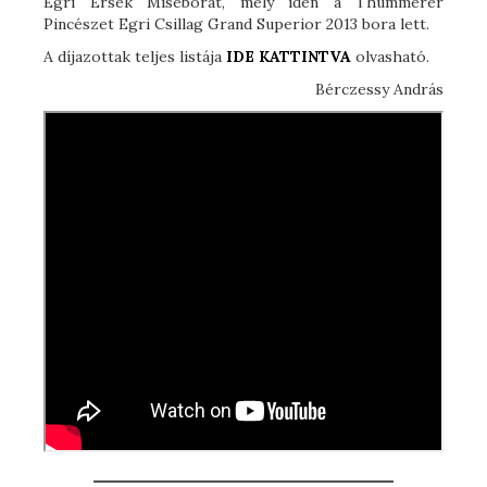
Egri Érsek Miseborát, mely idén a Thummerer
Pincészet Egri Csillag Grand Superior 2013 bora lett.
A díjazottak teljes listája
IDE KATTINTVA
olvasható.
Bérczessy András