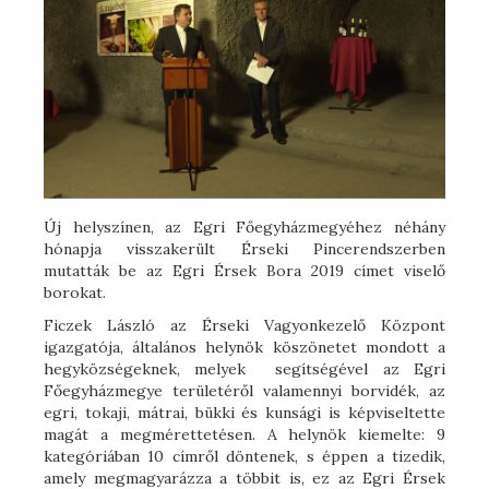
Új helyszínen, az Egri Főegyházmegyéhez néhány
hónapja visszakerült Érseki Pincerendszerben
mutatták be az Egri Érsek Bora 2019 címet viselő
borokat.
Ficzek László az Érseki Vagyonkezelő Központ
igazgatója, általános helynök köszönetet mondott a
hegyközségeknek, melyek segítségével az Egri
Főegyházmegye területéről valamennyi borvidék, az
egri, tokaji, mátrai, bükki és kunsági is képviseltette
magát a megmérettetésen. A helynök kiemelte: 9
kategóriában 10 címről döntenek, s éppen a tizedik,
amely megmagyarázza a többit is, ez az Egri Érsek