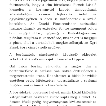
feltüntessék, hogy a cím birtokosai. Ficzek László
kiemelte: a kormánytól kapott támogatásnak
köszönhetően számos fejlesztés indul az
egyházmegyében, s ezek is kötődhetnek a kiváló
borokhoz. Az Érseki Pincerendszer turisztikai
hasznosításának tervezésekor fontos szempont volt a
bor megjelenítése, ugyanígy a Kisboldogasszony
plébánia felújítása is köthető ide, hiszen ott is megújul
a pince, ahol a zarándokok megkóstolhatják az Egri
Érsek Bora címet viselő nedűket.
A borászatok, pincészetek képviselő oklevelet
vehettek át kiváló munkájuk elismeréseképpen.
Gál Lajos borász elmondta: a rangos cím a
bortermelőkre is hatással van, sokan érdeklődnek a
megmérettetés iránt. Hozzátette: a bükki borvidék
esetében pedig kifejezetten tapasztalható a szakmai
fejlődés, ami a címnek is köszönhető.
A borvidékek, bortermő helyek mintái közül különféle
kategóriákban összesen kilenc kapta meg a címet. Az
összes közül pedig hagyományosan kiválasztották az