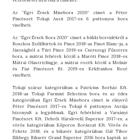
Az “Egri Érsek Misebora 2020” címet a Péter
Pincészet Tokaji Aszú 2017-es 6 puttonyos bora
viselheti.
Az “Egri Érsek Bora 2020” címet a bükki borvidékről a
Roszkos Szőlőbirtok és Pince 2018-as Pinot Blanc-ja, a
Jászságból a Túri Pince 2019-es Cserszegi Fűszeres
bora, a mátrai fehérek közül a Maróti Pince 2018-es
Mátrai Olaszrizlingje, a mátrai rozék közül a Molnár
és Fiai Pincészet Bt. 2019-es Kékfrankos Rozé
viselheti.
Tokaji száraz kategóriában a Patrícius Borház Kft.
2018-as Tokaji Furmint Selection bora és az édes
kategóriában Egri Érsek Misebora címet is elnyerő
Péter Pincészet 2017-es Tokaji 6 puttonyos Aszúja
bizonyult a legjobbnak. Egri fehérként a Varsányi
Pincészet Kft. Debrői Hárslevelű Superior 2017-es, a
vörös kategóriában Kőporos Borászat Kft. Vörös és
Fekete 2018, és a bikavér kategóriában Gál Tibor
Síkhegy Bikavér Grand Superior 2016 bora kapták az