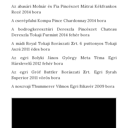
Az abasári Molnár és Fia Pincészet Mátrai Kékfrankos
Rozé 2014 bora
A cserépfalui Kompa Pince Chardonnay 2014 bora
A bodrogkeresztúri Dereszla Pincészet Chateau
Dereszla Tokaji Furmint 2014 fehér bora
A mádi Royal Tokaji Borászati Zrt. 6 puttonyos Tokaji
Aszú 2011 édes bora
Az egri Bolyki János György Meta Téma Egri
Hárslevelű 2012 fehér bora
Az egri Gróf Buttler Borászati Zrt. Egri Syrah
Superior 2011 vörös bora
A noszvaji Thummerer Vilmos Egri Bikavér 2009 bora