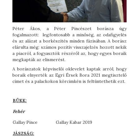
Péter Ákos, a Péter Pincészet borásza úgy
fogalmazott: legfontosabb a minőség, az odafigyelés
és az alázat a borkészítés minden fázisában. A borász
elárulta még: számos pozitív visszajelzés hozott nekik
a piacról, a fogyasztók részéről az, hogy egyes boraik
megkapták az elismerést.
A borászatok képviselői oklevelet kaptak arról, hogy
boraik elnyerték az Egri Érsek Bora 2021 megtisztelő
címet és a palackokon körcimkén is feltüntethetik ezt.
BÜKK:
Fehér
Gallay Pince
Gallay Kabar 2019
JÁSZSÁG: