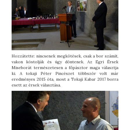
Hozzátette: nincsenek megkötések, csak a bor számít,
vakon kóstolják és úgy döntenek. Az Egri Érsek
Miseborát természetesen a főpásztor maga választja
ki. A tokaji Péter Pincészet többször volt már
eredményes 2015 óta, most a Tokaji Kabar 2017 borra
esett az érsek választása.