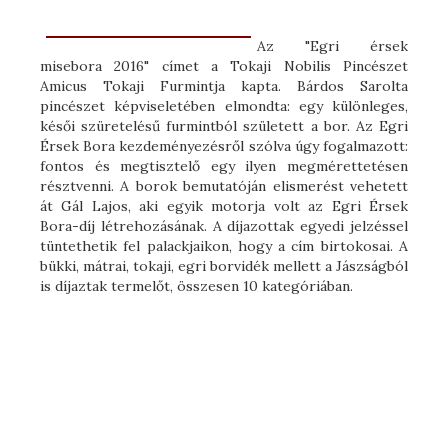
Az "Egri érsek
misebora 2016" címet a Tokaji Nobilis Pincészet
Amicus Tokaji Furmintja kapta. Bárdos Sarolta
pincészet képviseletében elmondta: egy különleges,
késői szüretelésű furmintból született a bor. Az Egri
Érsek Bora kezdeményezésről szólva úgy fogalmazott:
fontos és megtisztelő egy ilyen megmérettetésen
résztvenni. A borok bemutatóján elismerést vehetett
át Gál Lajos, aki egyik motorja volt az Egri Érsek
Bora-díj létrehozásának. A díjazottak egyedi jelzéssel
tüntethetik fel palackjaikon, hogy a cím birtokosai. A
bükki, mátrai, tokaji, egri borvidék mellett a Jászságból
is díjaztak termelőt, összesen 10 kategóriában.