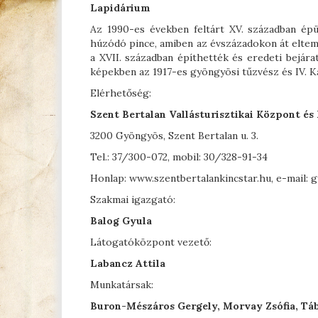
Lapidárium
Az 1990-es években feltárt XV. században épül
húzódó pince, amiben az évszázadokon át elteme
a XVII. században építhették és eredeti bejárat
képekben az 1917-es gyöngyösi tűzvész és IV. Kár
Elérhetőség:
Szent Bertalan Vallásturisztikai Központ és
3200 Gyöngyös, Szent Bertalan u. 3.
Tel.: 37/300-072, mobil: 30/328-91-34
Honlap: www.szentbertalankincstar.hu, e-mail:
Szakmai igazgató:
Balog Gyula
Látogatóközpont vezető:
Labancz Attila
Munkatársak:
Buron-Mészáros
Gergely, Morvay
Zsófia, Tá