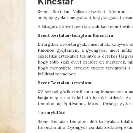
Kincstár
Szent Bertalan Vallásturisztikai Központ a
belépőjegyeket megváltani, kegytárgyakat vásárol
A látogatók következő látnivalókat tekinthetik 
Szent Bertalan-templom Kincstára
Liturgikus ötvöstárgyak, miseruhák, könyvek, él
Különös gyűjtemény a gyöngyösi, mert műkinc
esztétikai értéküket tekintve is értékes tárgy
hogy több száz évvel ezelőtt élt mesterek, mi
hogy mennyiféle értéket tudott teremteni a 
kiállítási termeiben.
Szent Bertalan-templom
XV. század gótikus stílusú templomcsarnok a ma
kapja meg a ma is látható barokk stílusát. A
templom újjáépítéséhez. Ma is a térség egyik l
Toronykilátó
Szent Bertalan templom déli tornyában találha
toronyba, ahol Gyöngyös csodálatos látképe táru