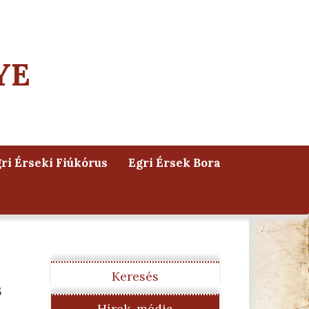
YE
ri Érseki Fiúkórus
Egri Érsek Bora
Keresés
s
Hírek, média