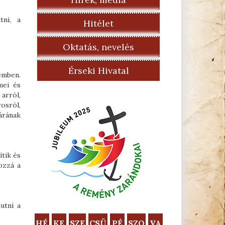
tni, a
Hitélet
Oktatás, nevelés
Érseki Hivatal
remben.
mei és
arról,
osról,
árának
tik és
ozzá a
utni a
HÉ
KE
SZE
CSÜ
PÉ
SZO
VA