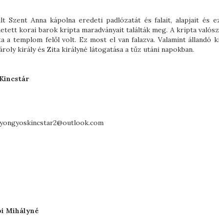
t Szent Anna kápolna eredeti padlózatát és falait, alapjait és ez
tett korai barok kripta maradványait találták meg. A kripta valósz
a a templom felől volt. Ez most el van falazva. Valamint állandó ki
oly király és Zita királyné látogatása a tűz utáni napokban.
 Kincstár
 gyongyoskincstar2@outlook.com
bi
Mihályné