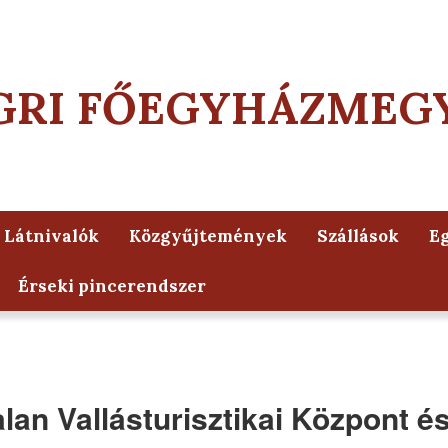
GRI FŐEGYHÁZMEG
Látnivalók
Közgyűjtemények
Szállások
Eg
Érseki pincerendszer
an Vallásturisztikai Központ é