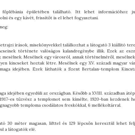
 főplébánia épületében található. Itt lehet információhoz ju
ni és egy kávét, frissítőt is el lehet fogyasztani.
meg:
etrajzi írások, misekönyvekkel találkozhat a látogató 3 kiállító te
seinek története valóságos kalandregénybe illik. Ezek az esz
ak mesélnek. Mesélnek egy városról, annak történelméről, mesélnek 
lyen kincseket hoztak létre. Mesélnek egy XV. századi magyar vár
maga idejében. Ezek láthatók a Szent Bertalan-templom Kincst
ga idejében egyedüli az országban. Később a XVIII. században átépí
z 1917-es tűzvész a templomot sem kímélte, 1920-ban kezdenek h
egnagyobb temploma csodálatos freskókkal, 6 mellékoltárral.
tó 30 méter magasan, lifttel és 129 lépcsőn keresztül lehet felj
l a látogatók elé.