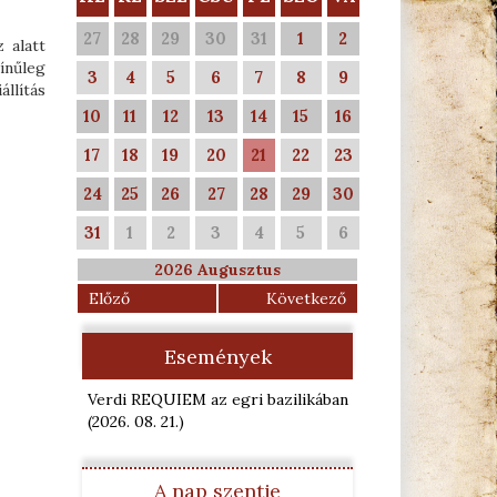
27
28
29
30
31
1
2
 alatt
ínűleg
3
4
5
6
7
8
9
állítás
10
11
12
13
14
15
16
17
18
19
20
21
22
23
24
25
26
27
28
29
30
31
1
2
3
4
5
6
2026 Augusztus
Előző
Következő
Események
Verdi REQUIEM az egri bazilikában
(2026. 08. 21.
)
A nap szentje