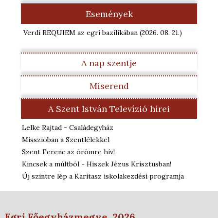
Események
Verdi REQUIEM az egri bazilikában
(2026. 08. 21.
)
A nap szentje
Miserend
A Szent István Televízió hírei
Lelke Rajtad - Családegyház
Misszióban a Szentlélekkel
Szent Ferenc az örömre hív!
Kincsek a múltból - Hiszek Jézus Krisztusban!
Új szintre lép a Karitasz iskolakezdési programja
Egri Főegyházmegye, 2026