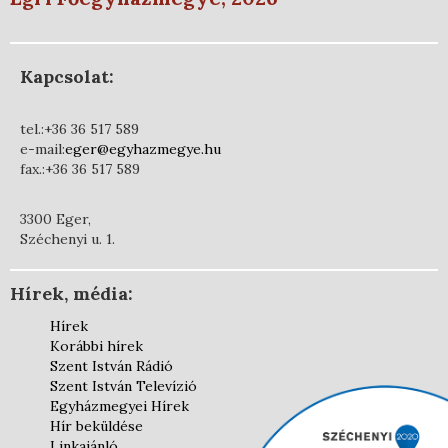
Kapcsolat:
tel.:+36 36 517 589
e-mail:
eger@egyhazmegye.hu
fax.:+36 36 517 589
3300 Eger,
Széchenyi u. 1.
Hírek, média:
Hírek
Korábbi hírek
Szent István Rádió
Szent István Televízió
Egyházmegyei Hírek
Hír beküldése
Linkajánló