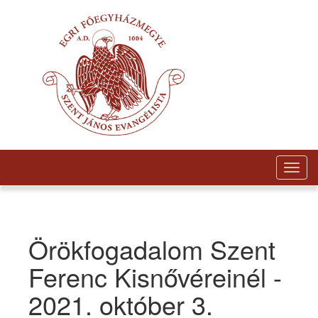
Togg
navig
Örökfogadalom Szent
Ferenc Kisnővéreinél -
2021. október 3.