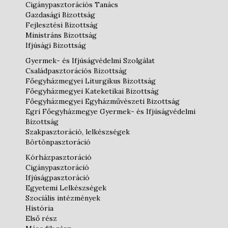
Cigánypasztorációs Tanács
Gazdasági Bizottság
Fejlesztési Bizottság
Ministráns Bizottság
Ifjúsági Bizottság
Gyermek- és Ifjúságvédelmi Szolgálat
Családpasztorációs Bizottság
Főegyházmegyei Liturgikus Bizottság
Főegyházmegyei Kateketikai Bizottság
Főegyházmegyei Egyházművészeti Bizottság
Egri Főegyházmegye Gyermek- és Ifjúságvédelmi
Bizottság
Szakpasztoráció, lelkészségek
Börtönpasztoráció
Kórházpasztoráció
Cigánypasztoráció
Ifjúságpasztoráció
Egyetemi Lelkészségek
Szociális intézmények
História
Első rész