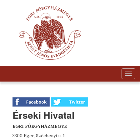
Togg
navig
Érseki Hivatal
EGRI FŐEGYHÁZMEGYE
3300 Eger, Széchenyi u. 1.