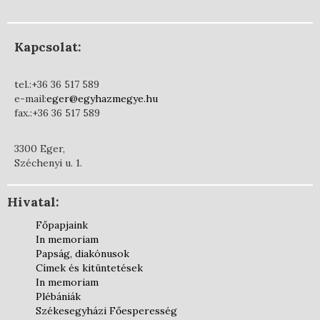
Kapcsolat:
tel.:+36 36 517 589
e-mail:
eger@egyhazmegye.hu
fax.:+36 36 517 589
3300 Eger,
Széchenyi u. 1.
Hivatal:
Főpapjaink
In memoriam
Papság, diakónusok
Címek és kitüntetések
In memoriam
Plébániák
Székesegyházi Főesperesség