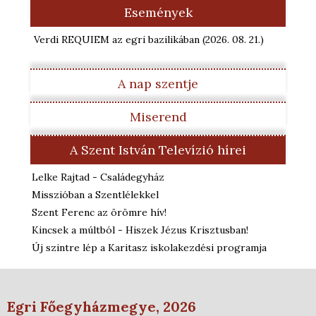
Események
Verdi REQUIEM az egri bazilikában
(2026. 08. 21.
)
A nap szentje
Miserend
A Szent István Televízió hírei
Lelke Rajtad - Családegyház
Misszióban a Szentlélekkel
Szent Ferenc az örömre hív!
Kincsek a múltból - Hiszek Jézus Krisztusban!
Új szintre lép a Karitasz iskolakezdési programja
Egri Főegyházmegye, 2026