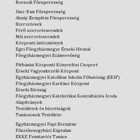
Borsodi Főesperesség
Jász-Kun Főesperesség
Abaúj-Zempléni Főesperesség
Szerzetesek
Férfi szerzetesrendek
Női szerzetesrendek
Központi intézmények
Egri Főegyházmegye Érseki Hivatal
Főegyházmegyei Számvevőség
Plébániai Központi Könyvelési Csoport
Érseki Vagyonkezelő Központ
Egyházmegyei Katolikus Iskolai Főhatóság (EKIF)
Főegyházmegyei Karitász Központ
Érseki Bíróság
Főegyházmegyei Kateketikai Konzultációs Iroda
Alapítványok
Testületek és bizottságok
Tanácsosok Testülete
Egyházmegyei Papi Szenátus
Főszékesegyházi Káptalan
EKKE Fenntartói Tanács