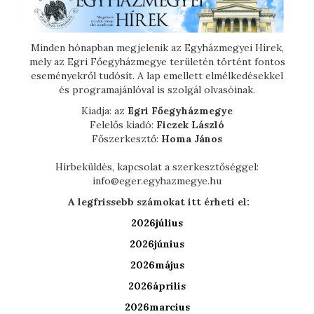
Minden hónapban megjelenik az Egyházmegyei Hírek,
mely az Egri Főegyházmegye területén történt fontos
eseményekről tudósít. A lap emellett elmélkedésekkel
és programajánlóval is szolgál olvasóinak.
Kiadja: az
Egri Főegyházmegye
Felelős kiadó:
Ficzek László
Főszerkesztő:
Homa János
Hírbeküldés, kapcsolat a szerkesztőséggel:
info@eger.egyhazmegye.hu
A legfrissebb számokat itt érheti el:
2026július
2026június
2026május
2026április
2026marcius