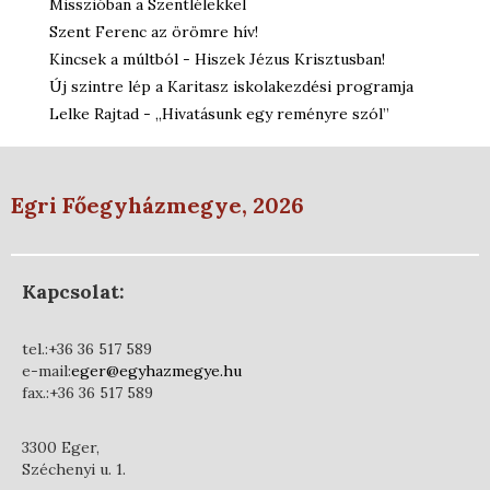
Misszióban a Szentlélekkel
Szent Ferenc az örömre hív!
Kincsek a múltból - Hiszek Jézus Krisztusban!
Új szintre lép a Karitasz iskolakezdési programja
Lelke Rajtad - „Hivatásunk egy reményre szól”
Egri Főegyházmegye, 2026
Kapcsolat:
tel.:+36 36 517 589
e-mail:
eger@egyhazmegye.hu
fax.:+36 36 517 589
3300 Eger,
Széchenyi u. 1.