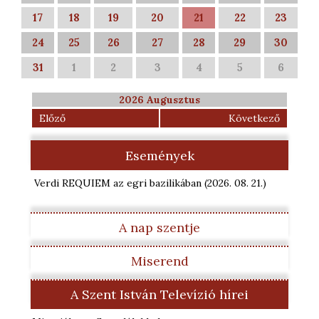
17
18
19
20
21
22
23
24
25
26
27
28
29
30
31
1
2
3
4
5
6
2026 Augusztus
Előző
Következő
Események
Verdi REQUIEM az egri bazilikában
(2026. 08. 21.
)
A nap szentje
Miserend
A Szent István Televízió hírei