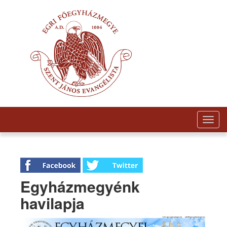
Togg
navig
Egyházmegyénk
havilapja