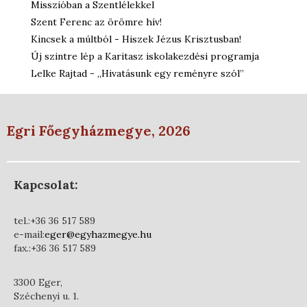
Misszióban a Szentlélekkel
Szent Ferenc az örömre hív!
Kincsek a múltból - Hiszek Jézus Krisztusban!
Új szintre lép a Karitasz iskolakezdési programja
Lelke Rajtad - „Hivatásunk egy reményre szól”
Egri Főegyházmegye, 2026
Kapcsolat:
tel.:+36 36 517 589
e-mail:
eger@egyhazmegye.hu
fax.:+36 36 517 589
3300 Eger,
Széchenyi u. 1.