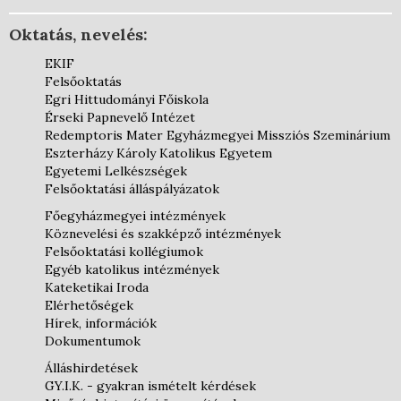
Oktatás, nevelés:
EKIF
Felsőoktatás
Egri Hittudományi Főiskola
Érseki Papnevelő Intézet
Redemptoris Mater Egyházmegyei Missziós Szeminárium
Eszterházy Károly Katolikus Egyetem
Egyetemi Lelkészségek
Felsőoktatási álláspályázatok
Főegyházmegyei intézmények
Köznevelési és szakképző intézmények
Felsőoktatási kollégiumok
Egyéb katolikus intézmények
Kateketikai Iroda
Elérhetőségek
Hírek, információk
Dokumentumok
Álláshirdetések
GY.I.K. - gyakran ismételt kérdések