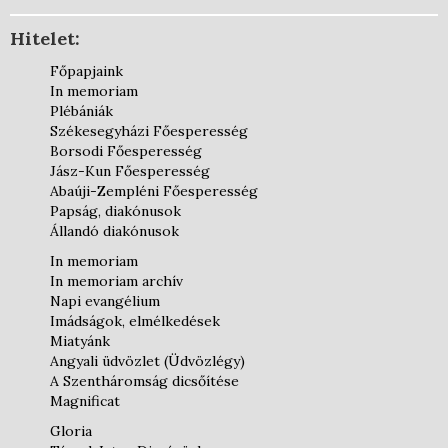
Hitelet:
Főpapjaink
In memoriam
Plébániák
Székesegyházi Főesperesség
Borsodi Főesperesség
Jász-Kun Főesperesség
Abaúji-Zempléni Főesperesség
Papság, diakónusok
Állandó diakónusok
In memoriam
In memoriam archív
Napi evangélium
Imádságok, elmélkedések
Miatyánk
Angyali üdvözlet (Üdvözlégy)
A Szentháromság dicsőítése
Magnificat
Gloria