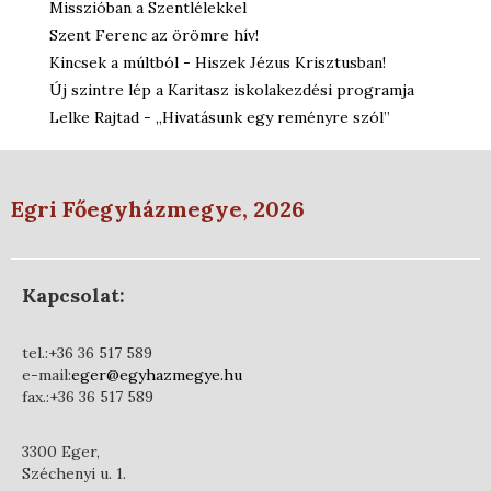
Misszióban a Szentlélekkel
Szent Ferenc az örömre hív!
Kincsek a múltból - Hiszek Jézus Krisztusban!
Új szintre lép a Karitasz iskolakezdési programja
Lelke Rajtad - „Hivatásunk egy reményre szól”
Egri Főegyházmegye, 2026
Kapcsolat:
tel.:+36 36 517 589
e-mail:
eger@egyhazmegye.hu
fax.:+36 36 517 589
3300 Eger,
Széchenyi u. 1.