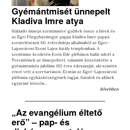
Gyémántmisét ünnepelt
Kladiva Imre atya
Hálaadó ünnepi szentmisére gyűltek össze a hívek és
az Egri Főegyházmegye papjai Kladiva Imre pappá
szentelésének 60. évfordulója alkalmából az Eger-
Lajosvárosi Szent Lajos király templomban. A
szentmise kezdetén Koós Ede plébános hálát adott a
Teremtőnek az ünnepeltért, valamint köszöntötte a
gyémántmisés jubiláns 102 éves édesanyját, aki szintén
részt vett a szertartáson. Ezután az Eger-Lajosvárosi
plébánia egyházközségének tagjai, fiatalok és idősek
egyaránt köszön...
Bővebben
„Az evangélium éltető
erő” – pap- és