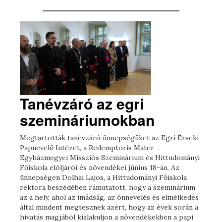
Tanévzáró az egri
szemináriumokban
Megtartották tanévzáró ünnepségüket az Egri Érseki
Papnevelő Intézet, a Redemptoris Mater
Egyházmegyei Missziós Szeminárium és Hittudományi
Főiskola elöljárói és növendékei június 18-án. Az
ünnepségen Dolhai Lajos, a Hittudományi Főiskola
rektora beszédében rámutatott, hogy a szeminárium
az a hely, ahol az imádság, az önnevelés és elmélkedés
által mindent megtesznek azért, hogy az évek során a
hivatás magjából kialakuljon a növendékekben a papi