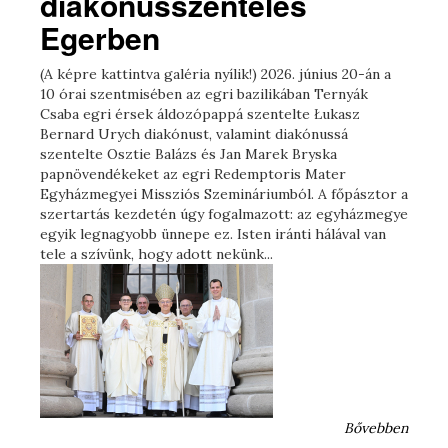
diakónusszentelés
Egerben
(A képre kattintva galéria nyílik!) 2026. június 20-án a
10 órai szentmisében az egri bazilikában Ternyák
Csaba egri érsek áldozópappá szentelte Łukasz
Bernard Urych diakónust, valamint diakónussá
szentelte Osztie Balázs és Jan Marek Bryska
papnövendékeket az egri Redemptoris Mater
Egyházmegyei Missziós Szemináriumból. A főpásztor a
szertartás kezdetén úgy fogalmazott: az egyházmegye
egyik legnagyobb ünnepe ez. Isten iránti hálával van
tele a szívünk, hogy adott nekünk...
Bővebben