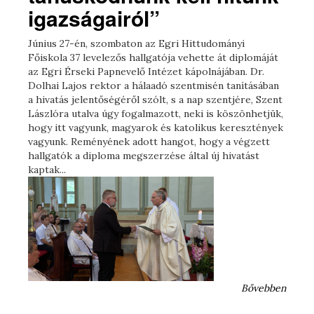
igazságairól”
Június 27-én, szombaton az Egri Hittudományi
Főiskola 37 levelezős hallgatója vehette át diplomáját
az Egri Érseki Papnevelő Intézet kápolnájában. Dr.
Dolhai Lajos rektor a hálaadó szentmisén tanításában
a hivatás jelentőségéről szólt, s a nap szentjére, Szent
Lászlóra utalva úgy fogalmazott, neki is köszönhetjük,
hogy itt vagyunk, magyarok és katolikus keresztények
vagyunk. Reményének adott hangot, hogy a végzett
hallgatók a diploma megszerzése által új hivatást
kaptak...
Bővebben