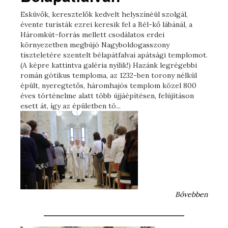
Esküvők, keresztelők kedvelt helyszínéül szolgál,
évente turisták ezrei keresik fel a Bél-kő lábánál, a
Háromkút-forrás mellett csodálatos erdei
környezetben megbújó Nagyboldogasszony
tiszteletére szentelt bélapátfalvai apátsági templomot.
(A képre kattintva galéria nyílik!) Hazánk legrégebbi
román gótikus temploma, az 1232-ben torony nélkül
épült, nyeregtetős, háromhajós templom közel 800
éves történelme alatt több újjáépítésen, felújításon
esett át, így az épületben tö...
Bővebben