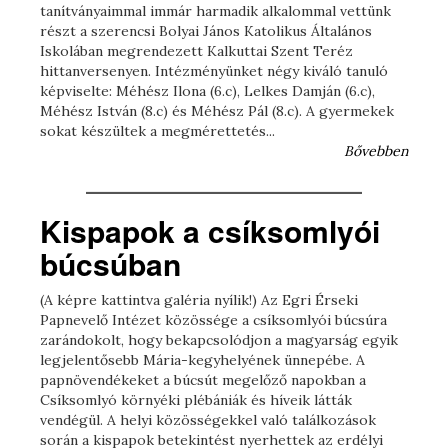
tanítványaimmal immár harmadik alkalommal vettünk
részt a szerencsi Bolyai János Katolikus Általános
Iskolában megrendezett Kalkuttai Szent Teréz
hittanversenyen. Intézményünket négy kiváló tanuló
képviselte: Méhész Ilona (6.c), Lelkes Damján (6.c),
Méhész István (8.c) és Méhész Pál (8.c). A gyermekek
sokat készültek a megmérettetés...
Bővebben
Kispapok a csíksomlyói
búcsúban
(A képre kattintva galéria nyílik!) Az Egri Érseki
Papnevelő Intézet közössége a csíksomlyói búcsúra
zarándokolt, hogy bekapcsolódjon a magyarság egyik
legjelentősebb Mária-kegyhelyének ünnepébe. A
papnövendékeket a búcsút megelőző napokban a
Csíksomlyó környéki plébániák és híveik látták
vendégül. A helyi közösségekkel való találkozások
során a kispapok betekintést nyerhettek az erdélyi