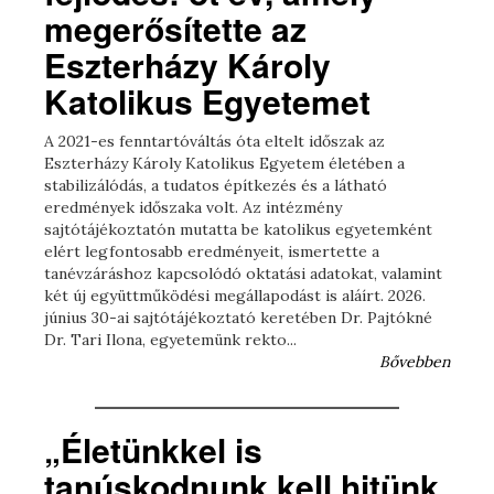
megerősítette az
Eszterházy Károly
Katolikus Egyetemet
A 2021-es fenntartóváltás óta eltelt időszak az
Eszterházy Károly Katolikus Egyetem életében a
stabilizálódás, a tudatos építkezés és a látható
eredmények időszaka volt. Az intézmény
sajtótájékoztatón mutatta be katolikus egyetemként
elért legfontosabb eredményeit, ismertette a
tanévzáráshoz kapcsolódó oktatási adatokat, valamint
két új együttműködési megállapodást is aláírt. 2026.
június 30-ai sajtótájékoztató keretében Dr. Pajtókné
Dr. Tari Ilona, egyetemünk rekto...
Bővebben
„Életünkkel is
tanúskodnunk kell hitünk