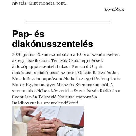
hivatás. Mint mondta, font...
Bővebben
Pap- és
diakónusszentelés
2026. június 20-án szombaton a 10 órai szentmisében
az egri bazilikában Ternyák Csaba egri érsek
áldozópappá szenteli Łukasz Bernard Urych
diakónust, s diakónussá szenteli Osztie Balázs és Jan
Marek Bryska papnövendékeket az egri Redemptoris
Mater Egyházmegyei Missziós Szemináriumból. A
szertartást élőben közvetíti a Szent István Rádió és a
Szent István Televízió Youtube csatornája.
Imádkozzunk a szentelendőkért!