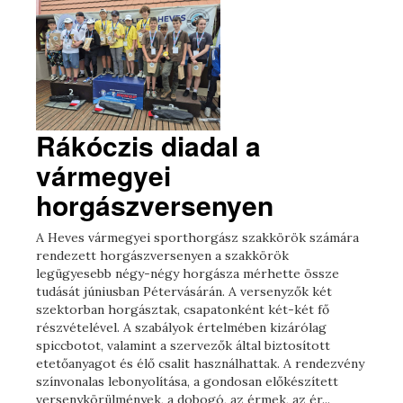
Rákóczis diadal a
vármegyei
horgászversenyen
A Heves vármegyei sporthorgász szakkörök számára
rendezett horgászversenyen a szakkörök
legügyesebb négy-négy horgásza mérhette össze
tudását júniusban Pétervásárán. A versenyzők két
szektorban horgásztak, csapatonként két-két fő
részvételével. A szabályok értelmében kizárólag
spiccbotot, valamint a szervezők által biztosított
etetőanyagot és élő csalit használhattak. A rendezvény
színvonalas lebonyolítása, a gondosan előkészített
versenykörülmények, a dobogó, az érmek, az ér...