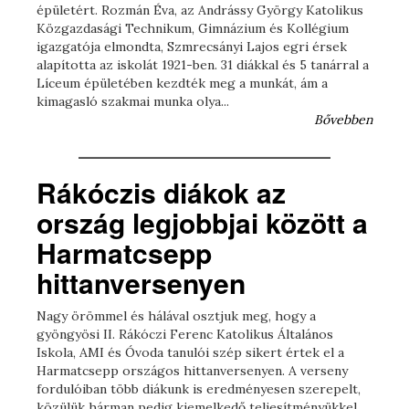
épületért. Rozmán Éva, az Andrássy György Katolikus
Közgazdasági Technikum, Gimnázium és Kollégium
igazgatója elmondta, Szmrecsányi Lajos egri érsek
alapította az iskolát 1921-ben. 31 diákkal és 5 tanárral a
Líceum épületében kezdték meg a munkát, ám a
kimagasló szakmai munka olya...
Bővebben
Rákóczis diákok az
ország legjobbjai között a
Harmatcsepp
hittanversenyen
Nagy örömmel és hálával osztjuk meg, hogy a
gyöngyösi II. Rákóczi Ferenc Katolikus Általános
Iskola, AMI és Óvoda tanulói szép sikert értek el a
Harmatcsepp országos hittanversenyen. A verseny
fordulóiban több diákunk is eredményesen szerepelt,
közülük hárman pedig kiemelkedő teljesítményükkel