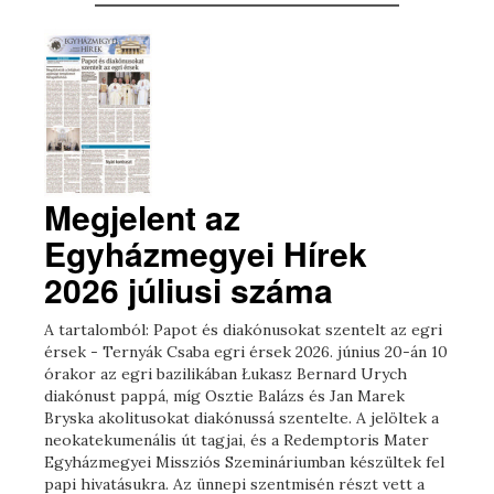
Megjelent az
Egyházmegyei Hírek
2026 júliusi száma
A tartalomból: Papot és diakónusokat szentelt az egri
érsek - Ternyák Csaba egri érsek 2026. június 20-án 10
órakor az egri bazilikában Łukasz Bernard Urych
diakónust pappá, míg Osztie Balázs és Jan Marek
Bryska akolitusokat diakónussá szentelte. A jelöltek a
neokatekumenális út tagjai, és a Redemptoris Mater
Egyházmegyei Missziós Szemináriumban készültek fel
papi hivatásukra. Az ünnepi szentmisén részt vett a