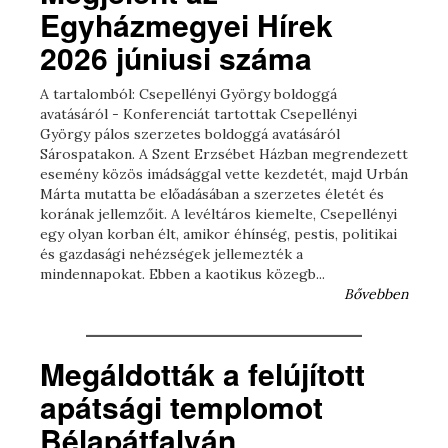
Egyházmegyei Hírek
2026 júniusi száma
A tartalomból: Csepellényi György boldoggá
avatásáról - Konferenciát tartottak Csepellényi
György pálos szerzetes boldoggá avatásáról
Sárospatakon. A Szent Erzsébet Házban megrendezett
esemény közös imádsággal vette kezdetét, majd Urbán
Márta mutatta be előadásában a szerzetes életét és
korának jellemzőit. A levéltáros kiemelte, Csepellényi
egy olyan korban élt, amikor éhínség, pestis, politikai
és gazdasági nehézségek jellemezték a
mindennapokat. Ebben a kaotikus közegb...
Bővebben
Megáldották a felújított
apátsági templomot
Bélapátfalván