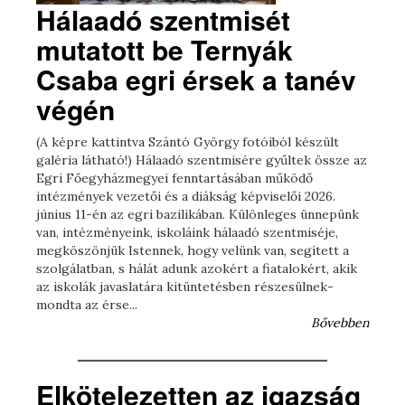
Hálaadó szentmisét
mutatott be Ternyák
Csaba egri érsek a tanév
végén
(A képre kattintva Szántó György fotóiból készült
galéria látható!) Hálaadó szentmisére gyűltek össze az
Egri Főegyházmegyei fenntartásában működő
intézmények vezetői és a diákság képviselői 2026.
június 11-én az egri bazilikában. Különleges ünnepünk
van, intézményeink, iskoláink hálaadó szentmiséje,
megköszönjük Istennek, hogy velünk van, segített a
szolgálatban, s hálát adunk azokért a fiatalokért, akik
az iskolák javaslatára kitüntetésben részesülnek-
mondta az érse...
Bővebben
Elkötelezetten az igazság