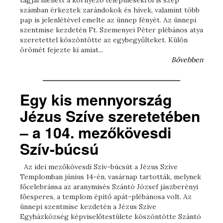
tagjai mellett a környező településekről is szép
számban érkeztek zarándokok és hívek, valamint több
pap is jelenlétével emelte az ünnep fényét. Az ünnepi
szentmise kezdetén Ft. Szemenyei Péter plébános atya
szeretettel köszöntötte az egybegyűlteket. Külön
örömét fejezte ki amiat...
Bővebben
Egy kis mennyország
Jézus Szíve szeretetében
– a 104. mezőkövesdi
Szív-búcsú
Az idei mezőkövesdi Szív-búcsút a Jézus Szíve
Templomban június 14-én, vasárnap tartották, melynek
főcelebránsa az aranymisés Szántó József jászberényi
főesperes, a templom építő apát-plébánosa volt. Az
ünnepi szentmise kezdetén a Jézus Szíve
Egyházközség képviselőtestülete köszöntötte Szántó