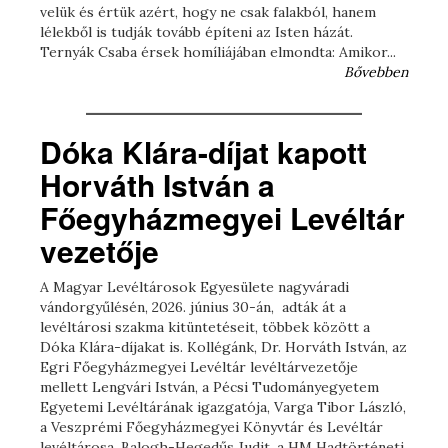
velük és értük azért, hogy ne csak falakból, hanem
lélekből is tudják tovább építeni az Isten házát.
Ternyák Csaba érsek homíliájában elmondta: Amikor...
Bővebben
Dóka Klára-díjat kapott
Horváth István a
Főegyházmegyei Levéltár
vezetője
A Magyar Levéltárosok Egyesülete nagyváradi
vándorgyűlésén, 2026. június 30-án, adták át a
levéltárosi szakma kitüntetéseit, többek között a
Dóka Klára-díjakat is. Kollégánk, Dr. Horváth István, az
Egri Főegyházmegyei Levéltár levéltárvezetője
mellett Lengvári István, a Pécsi Tudományegyetem
Egyetemi Levéltárának igazgatója, Varga Tibor László,
a Veszprémi Főegyházmegyei Könyvtár és Levéltár
levéltárosa, Balogh-Hegedűs Judit, a HM Hadtörténeti