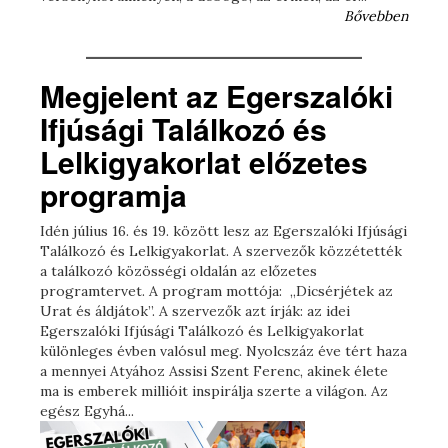
Bővebben
Megjelent az Egerszalóki
Ifjúsági Találkozó és
Lelkigyakorlat előzetes
programja
Idén július 16. és 19. között lesz az Egerszalóki Ifjúsági
Találkozó és Lelkigyakorlat. A szervezők közzétették
a találkozó közösségi oldalán az előzetes
programtervet. A program mottója: „Dicsérjétek az
Urat és áldjátok”. A szervezők azt írják: az idei
Egerszalóki Ifjúsági Találkozó és Lelkigyakorlat
különleges évben valósul meg. Nyolcszáz éve tért haza
a mennyei Atyához Assisi Szent Ferenc, akinek élete
ma is emberek millióit inspirálja szerte a világon. Az
egész Egyhá...