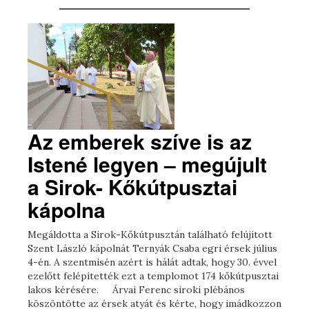
Az emberek szíve is az
Istené legyen – megújult
a Sirok- Kőkútpusztai
kápolna
Megáldotta a Sirok-Kőkútpusztán található felújított
Szent László kápolnát Ternyák Csaba egri érsek július
4-én. A szentmisén azért is hálát adtak, hogy 30. évvel
ezelőtt felépítették ezt a templomot 174 kőkútpusztai
lakos kérésére. Árvai Ferenc siroki plébános
köszöntötte az érsek atyát és kérte, hogy imádkozzon