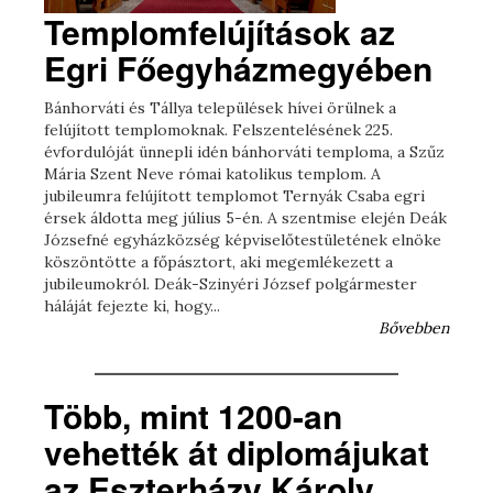
Templomfelújítások az
Egri Főegyházmegyében
Bánhorváti és Tállya települések hívei örülnek a
felújított templomoknak. Felszentelésének 225.
évfordulóját ünnepli idén bánhorváti temploma, a Szűz
Mária Szent Neve római katolikus templom. A
jubileumra felújított templomot Ternyák Csaba egri
érsek áldotta meg július 5-én. A szentmise elején Deák
Józsefné egyházközség képviselőtestületének elnöke
köszöntötte a főpásztort, aki megemlékezett a
jubileumokról. Deák-Szinyéri József polgármester
háláját fejezte ki, hogy...
Bővebben
Több, mint 1200-an
vehették át diplomájukat
az Eszterházy Károly