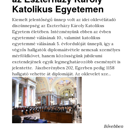
Katolikus Egyetemen
Kiemelt jelentőségű ünnep volt az idei oklevélátadó
díszünnepség az Eszterházy Károly Katolikus
Egyetem életében. Intézményünk ebben az évben
egyetemmé válásának 10., valamint katolikus
egyetemmé válásának 5. évfordulóját ünnepli, így a
végzős hallgatók diplomaátvétele nemcsak személyes
mérföldkövet, hanem közösségünk jubileumi
esztendejének egyik legmeghatározóbb eseményét is
jelentette. Jászberényben 202, Egerben pedig 1158
hallgató vehette át diplomáját. Az oklevelet sze...
Bővebben