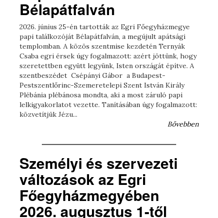
Bélapátfalván
2026. június 25-én tartották az Egri Főegyházmegye
papi találkozóját Bélapátfalván, a megújult apátsági
templomban. A közös szentmise kezdetén Ternyák
Csaba egri érsek úgy fogalmazott: azért jöttünk, hogy
szeretettben együtt legyünk, Isten országát építve. A
szentbeszédet Csépányi Gábor a Budapest-
Pestszentlőrinc-Szemeretelepi Szent István Király
Plébánia plébánosa mondta, aki a most záruló papi
lelkigyakorlatot vezette. Tanításában úgy fogalmazott:
közvetítjük Jézu...
Bővebben
Személyi és szervezeti
változások az Egri
Főegyházmegyében
2026. augusztus 1-től