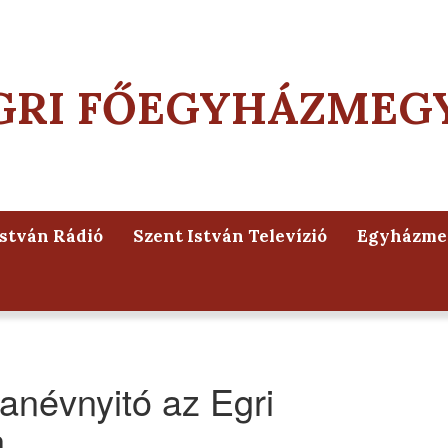
GRI FŐEGYHÁZMEG
István Rádió
Szent István Televízió
Egyházmeg
tanévnyitó az Egri
n