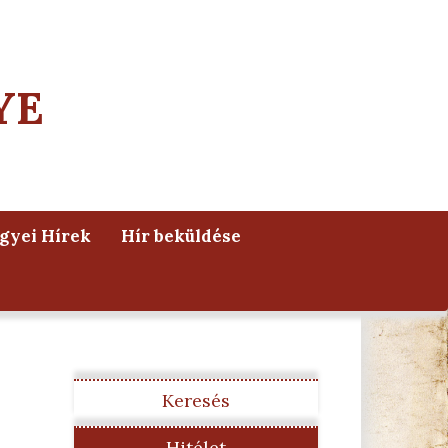
YE
yei Hírek
Hír beküldése
Keresés
Hitélet