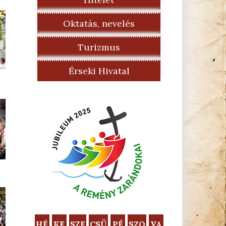
Oktatás, nevelés
Turizmus
Érseki Hivatal
HÉ
KE
SZE
CSÜ
PÉ
SZO
VA