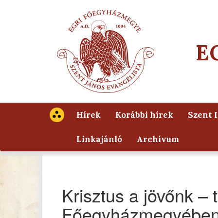
E
Hírek
Korábbi hírek
Szent 
Linkajánló
Archívum
Krisztus a jövőnk – 
Főegyházmegyébe