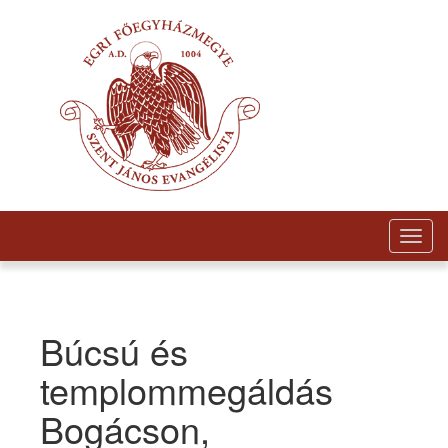
Togg
navig
Búcsú és
templommegáldás
Bogácson,