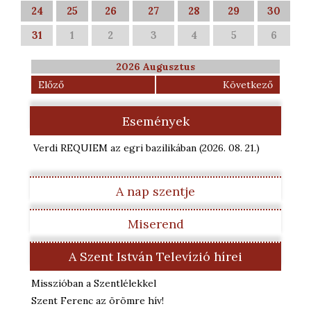
24
25
26
27
28
29
30
31
1
2
3
4
5
6
2026 Augusztus
Előző
Következő
Események
Verdi REQUIEM az egri bazilikában
(2026. 08. 21.
)
A nap szentje
Miserend
A Szent István Televízió hírei
Misszióban a Szentlélekkel
Szent Ferenc az örömre hív!