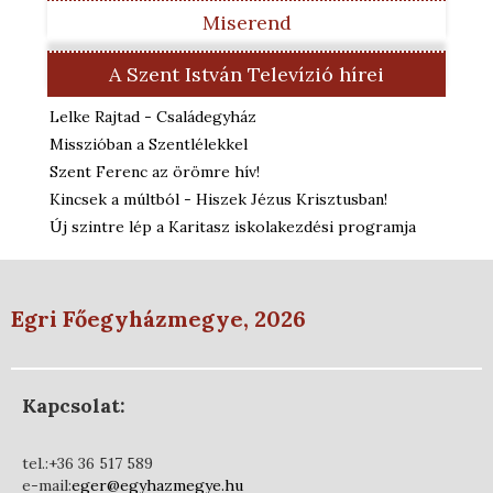
Miserend
A Szent István Televízió hírei
Lelke Rajtad - Családegyház
Misszióban a Szentlélekkel
Szent Ferenc az örömre hív!
Kincsek a múltból - Hiszek Jézus Krisztusban!
Új szintre lép a Karitasz iskolakezdési programja
Egri Főegyházmegye, 2026
Kapcsolat:
tel.:+36 36 517 589
e-mail:
eger@egyhazmegye.hu