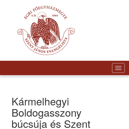
Togg
navig
Kármelhegyi
Boldogasszony
búcsúja és Szent