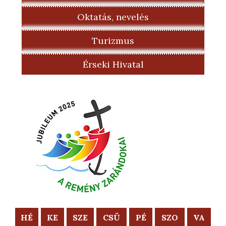
Oktatás, nevelés
Turizmus
Érseki Hivatal
HÉ
KE
SZE
CSÜ
PÉ
SZO
VA