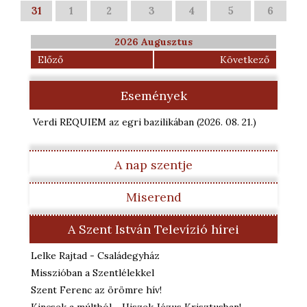
31
1
2
3
4
5
6
2026 Augusztus
Előző
Következő
Események
Verdi REQUIEM az egri bazilikában
(2026. 08. 21.
)
A nap szentje
Miserend
A Szent István Televízió hírei
Lelke Rajtad - Családegyház
Misszióban a Szentlélekkel
Szent Ferenc az örömre hív!