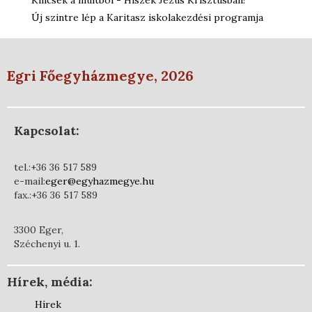
Kincsek a múltból - Hiszek Jézus Krisztusban!
Új szintre lép a Karitasz iskolakezdési programja
Egri Főegyházmegye, 2026
Kapcsolat:
tel.:+36 36 517 589
e-mail:
eger@egyhazmegye.hu
fax.:+36 36 517 589
3300 Eger,
Széchenyi u. 1.
Hírek, média:
Hírek