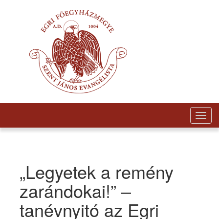
Togg
navig
„Legyetek a remény
zarándokai!” –
tanévnyitó az Egri