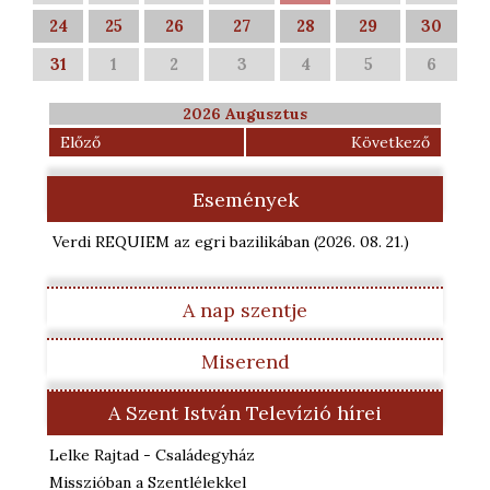
24
25
26
27
28
29
30
31
1
2
3
4
5
6
2026 Augusztus
Előző
Következő
Események
Verdi REQUIEM az egri bazilikában
(2026. 08. 21.
)
A nap szentje
Miserend
A Szent István Televízió hírei
Lelke Rajtad - Családegyház
Misszióban a Szentlélekkel