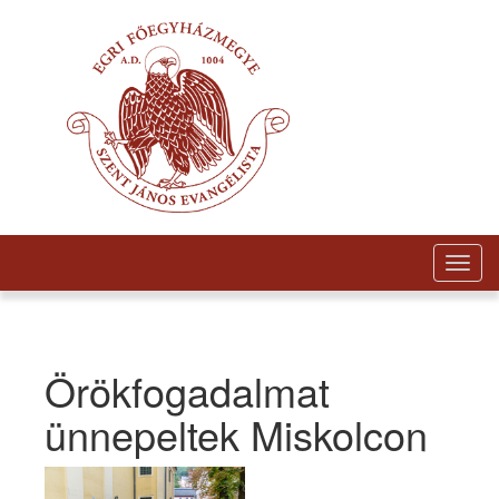
Togg
navig
Örökfogadalmat
ünnepeltek Miskolcon