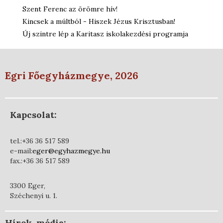
Szent Ferenc az örömre hív!
Kincsek a múltból - Hiszek Jézus Krisztusban!
Új szintre lép a Karitasz iskolakezdési programja
Egri Főegyházmegye, 2026
Kapcsolat:
tel.:+36 36 517 589
e-mail:
eger@egyhazmegye.hu
fax.:+36 36 517 589
3300 Eger,
Széchenyi u. 1.
Hírek, média: