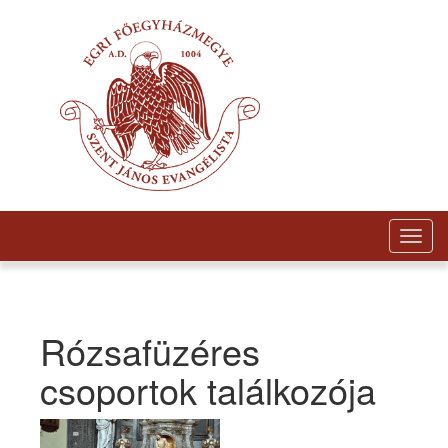
Togg
navig
Rózsafüzéres
csoportok találkozója