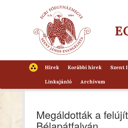
E
Hírek
Korábbi hírek
Szent 
Linkajánló
Archívum
Megáldották a felújí
Bélapátfalván