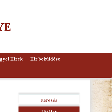
YE
yei Hírek
Hír beküldése
Keresés
Hitélet