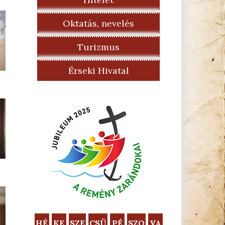
Oktatás, nevelés
Turizmus
Érseki Hivatal
HÉ
KE
SZE
CSÜ
PÉ
SZO
VA