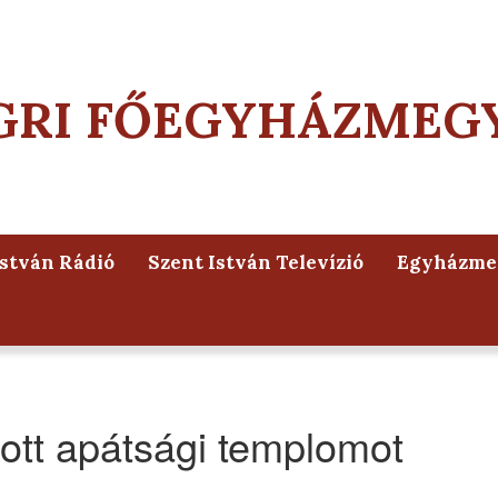
GRI FŐEGYHÁZMEG
István Rádió
Szent István Televízió
Egyházmeg
tott apátsági templomot