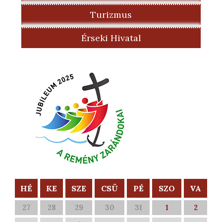
Turizmus
Érseki Hivatal
HÉ
KE
SZE
CSÜ
PÉ
SZO
VA
27
28
29
30
31
1
2