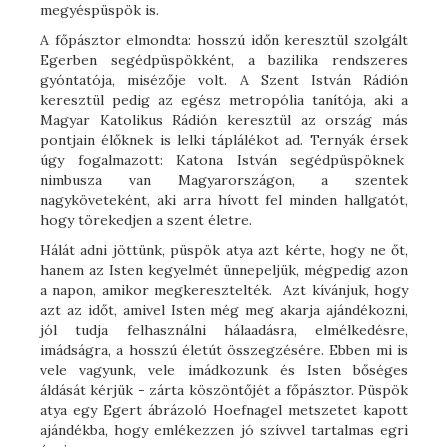
megyéspüspök is.
A főpásztor elmondta: hosszú időn keresztül szolgált
Egerben segédpüspökként, a bazilika rendszeres
gyóntatója, misézője volt. A Szent István Rádión
keresztül pedig az egész metropólia tanítója, aki a
Magyar Katolikus Rádión keresztül az ország más
pontjain élőknek is lelki táplálékot ad. Ternyák érsek
úgy fogalmazott: Katona István segédpüspöknek
nimbusza van Magyarországon, a szentek
nagyköveteként, aki arra hívott fel minden hallgatót,
hogy törekedjen a szent életre.
Hálát adni jöttünk, püspök atya azt kérte, hogy ne őt,
hanem az Isten kegyelmét ünnepeljük, mégpedig azon
a napon, amikor megkeresztelték. Azt kívánjuk, hogy
azt az időt, amivel Isten még meg akarja ajándékozni,
jól tudja felhasználni hálaadásra, elmélkedésre,
imádságra, a hosszú életút összegzésére. Ebben mi is
vele vagyunk, vele imádkozunk és Isten bőséges
áldását kérjük - zárta köszöntőjét a főpásztor. Püspök
atya egy Egert ábrázoló Hoefnagel metszetet kapott
ajándékba, hogy emlékezzen jó szívvel tartalmas egri