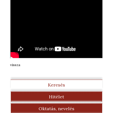
vissza
Keresés
Hitélet
Oktatás, nevelés