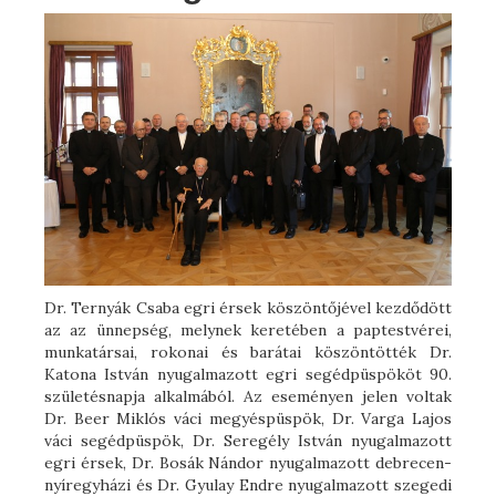
Dr. Ternyák Csaba egri érsek köszöntőjével kezdődött
az az ünnepség, melynek keretében a paptestvérei,
munkatársai, rokonai és barátai köszöntötték Dr.
Katona István nyugalmazott egri segédpüspököt 90.
születésnapja alkalmából. Az eseményen jelen voltak
Dr. Beer Miklós váci megyéspüspök, Dr. Varga Lajos
váci segédpüspök, Dr. Seregély István nyugalmazott
egri érsek, Dr. Bosák Nándor nyugalmazott debrecen-
nyíregyházi és Dr. Gyulay Endre nyugalmazott szegedi