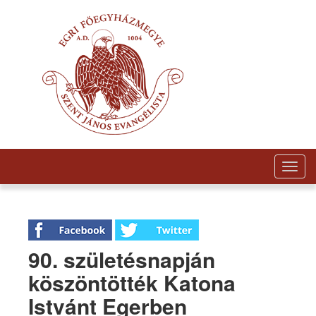
Togg
navig
90. születésnapján
köszöntötték Katona
Istvánt Egerben