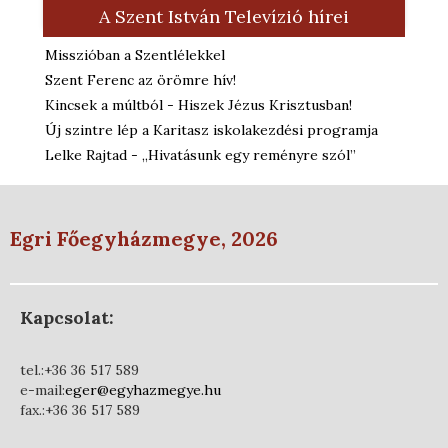
A Szent István Televízió hírei
Misszióban a Szentlélekkel
Szent Ferenc az örömre hív!
Kincsek a múltból - Hiszek Jézus Krisztusban!
Új szintre lép a Karitasz iskolakezdési programja
Lelke Rajtad - „Hivatásunk egy reményre szól”
Egri Főegyházmegye, 2026
Kapcsolat:
tel.:+36 36 517 589
e-mail:
eger@egyhazmegye.hu
fax.:+36 36 517 589