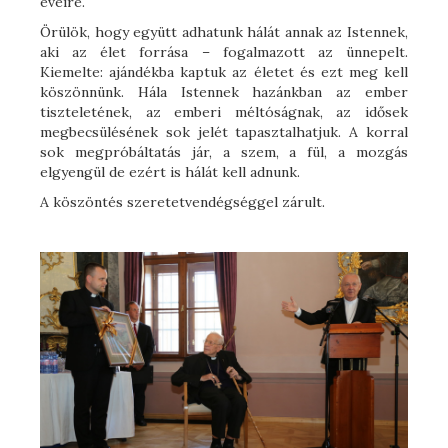
éveire.
Örülök, hogy együtt adhatunk hálát annak az Istennek,
aki az élet forrása – fogalmazott az ünnepelt.
Kiemelte: ajándékba kaptuk az életet és ezt meg kell
köszönnünk. Hála Istennek hazánkban az ember
tiszteletének, az emberi méltóságnak, az idősek
megbecsülésének sok jelét tapasztalhatjuk. A korral
sok megpróbáltatás jár, a szem, a fül, a mozgás
elgyengül de ezért is hálát kell adnunk.
A köszöntés szeretetvendégséggel zárult.