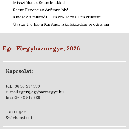
Misszióban a Szentlélekkel
Szent Ferenc az örömre hív!
Kincsek a múltból - Hiszek Jézus Krisztusban!
Új szintre lép a Karitasz iskolakezdési programja
Egri Főegyházmegye, 2026
Kapcsolat:
tel.:+36 36 517 589
e-mail:
eger@egyhazmegye.hu
fax.:+36 36 517 589
3300 Eger,
Széchenyi u. 1.