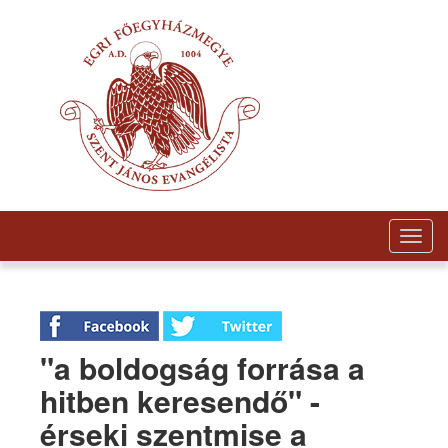
Togg
navig
"a boldogság forrása a
hitben keresendő" -
érseki szentmise a