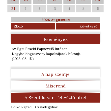
31
1
2
3
4
5
6
2026 Augusztus
Előző
Következő
Események
Az Egri Érseki Papnevelő Intézet
Nagyboldogasszony kápolnájának búcsúja
(2026. 08. 15.
)
A nap szentje
Miserend
A Szent István Televízió hírei
Lelke Rajtad - Családegyház