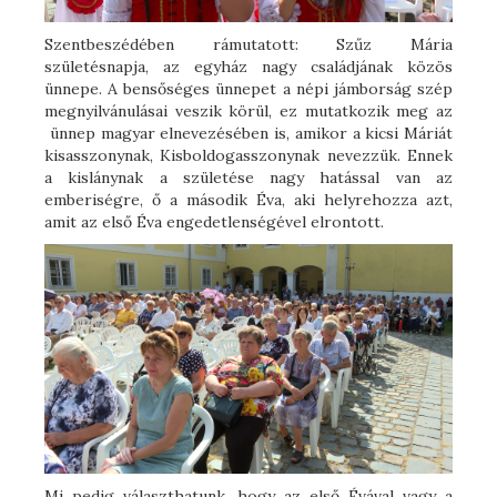
Szentbeszédében rámutatott: Szűz Mária
születésnapja, az egyház nagy családjának közös
ünnepe. A bensőséges ünnepet a népi jámborság szép
megnyilvánulásai veszik körül, ez mutatkozik meg az
ünnep magyar elnevezésében is, amikor a kicsi Máriát
kisasszonynak, Kisboldogasszonynak nevezzük. Ennek
a kislánynak a születése nagy hatással van az
emberiségre, ő a második Éva, aki helyrehozza azt,
amit az első Éva engedetlenségével elrontott.
Mi pedig választhatunk, hogy az első Évával vagy a