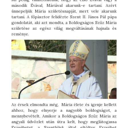
második Évával, Máriával akarunk-e tartani. Azért
ünnepeljük Mária születésnapját, mert vele akarunk
tartani. A főpásztor felidézte Szent II. János Pál pápa
gondolatát, aki azt mondta, a Boldogságos Szűz Mária
születése az egész világ megváltásának hajnala és
reménye.
Az érsek elmondta még, Mária élete és igenje kellett
ahhoz, hogy elnyerje a nagyobb boldogságot, a
mennybevételt. Amikor a Boldogságos Szűz Mária az
angyali üdvözlet után útra kelt, hogy meglátogassa
Erzsébetet, a Szentlélek által eltöltve Erzsébet