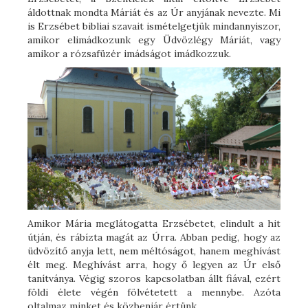
áldottnak mondta Máriát és az Úr anyjának nevezte. Mi
is Erzsébet bibliai szavait ismételgetjük mindannyiszor,
amikor elimádkozunk egy Üdvözlégy Máriát, vagy
amikor a rózsafüzér imádságot imádkozzuk.
Amikor Mária meglátogatta Erzsébetet, elindult a hit
útján, és rábízta magát az Úrra. Abban pedig, hogy az
üdvözítő anyja lett, nem méltóságot, hanem meghívást
élt meg. Meghívást arra, hogy ő legyen az Úr első
tanítványa. Végig szoros kapcsolatban állt fiával, ezért
földi élete végén fölvétetett a mennybe. Azóta
oltalmaz minket és közbenjár értünk.