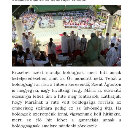
Erzsébet azért mondja boldognak, mert hitt annak
beteljesedésében, amit az Úr mondott neki. Tehát a
boldogság forrása a hitben keresendő, Szent Ágoston
is megjegyzi, nagy kiváltság, hogy Mária az üdvözítő
édesanyja lehet, ám a hite még fontosabb. Láthatjuk,
hogy Máriának a hite volt boldogsága forrása, az
emberiség számára pedig ez az üdvösség útja. Ha
boldogok szeretnénk lenni, vigyáznunk kell hitünkre,
mert az élő hit lehet a garanciája annak a
boldogságnak, amelyre mindenki törekszik.