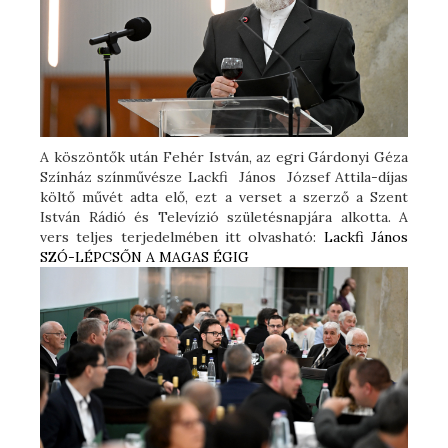
A köszöntők után Fehér István, az egri Gárdonyi Géza
Színház színművésze Lackfi János József Attila-díjas
költő művét adta elő, ezt a verset a szerző a Szent
István Rádió és Televízió születésnapjára alkotta. A
vers teljes terjedelmében itt olvasható:
Lackfi János
SZÓ-LÉPCSŐN A MAGAS ÉGIG