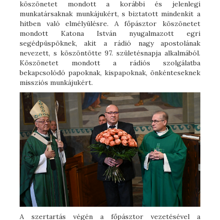
köszönetet mondott a korábbi és jelenlegi
munkatársaknak munkájukért, s biztatott mindenkit a
hitben való elmélyülésre. A főpásztor köszönetet
mondott Katona István nyugalmazott egri
segédpüspöknek, akit a rádió nagy apostolának
nevezett, s köszöntötte 97. születésnapja alkalmából.
Köszönetet mondott a rádiós szolgálatba
bekapcsolódó papoknak, kispapoknak, önkénteseknek
missziós munkájukért.
A szertartás végén a főpásztor vezetésével a