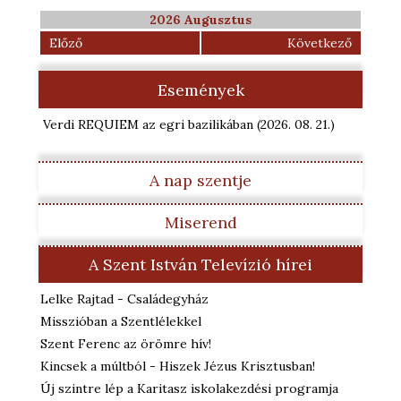
2026 Augusztus
Előző
Következő
Események
Verdi REQUIEM az egri bazilikában
(2026. 08. 21.
)
A nap szentje
Miserend
A Szent István Televízió hírei
Lelke Rajtad - Családegyház
Misszióban a Szentlélekkel
Szent Ferenc az örömre hív!
Kincsek a múltból - Hiszek Jézus Krisztusban!
Új szintre lép a Karitasz iskolakezdési programja