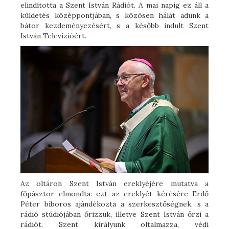
elindította a Szent István Rádiót. A mai napig ez áll a
küldetés középpontjában, s közösen hálát adunk a
bátor kezdeményezésért, s a később indult Szent
István Televízióért.
Az oltáron Szent István ereklyéjére mutatva a
főpásztor elmondta: ezt az ereklyét kérésére Erdő
Péter bíboros ajándékozta a szerkesztőségnek, s a
rádió stúdiójában őrizzük, illetve Szent István őrzi a
rádiót. Szent királyunk oltalmazza, védi