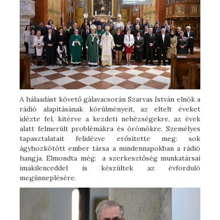
A hálaadást követő gálavacsorán Szarvas István elnök a
rádió alapításának körülményeit, az eltelt éveket
idézte fel, kitérve a kezdeti nehézségekre, az évek
alatt felmerült problémákra és örömökre. Személyes
tapasztalatait felidézve erősítette meg: sok
ágyhozkötött ember társa a mindennapokban a rádió
hangja. Elmondta még: a szerkesztőség munkatársai
imakilenceddel is készültek az évforduló
megünneplésére.