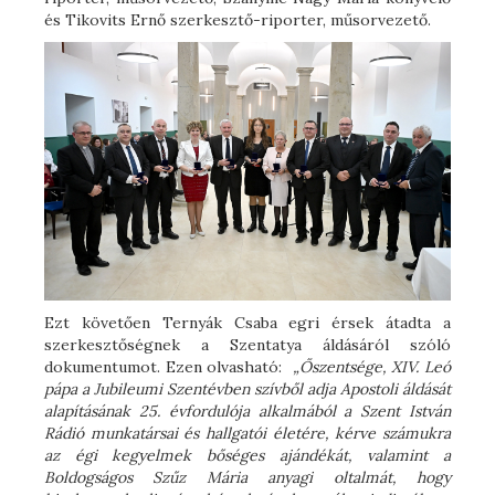
és Tikovits Ernő szerkesztő-riporter, műsorvezető.
Ezt követően Ternyák Csaba egri érsek átadta a
szerkesztőségnek a Szentatya áldásáról szóló
dokumentumot. Ezen olvasható:
„Őszentsége, XIV. Leó
pápa a Jubileumi Szentévben szívből adja Apostoli áldását
alapításának 25. évfordulója alkalmából a Szent István
Rádió munkatársai és hallgatói életére, kérve számukra
az égi kegyelmek bőséges ajándékát, valamint a
Boldogságos Szűz Mária anyagi oltalmát, hogy