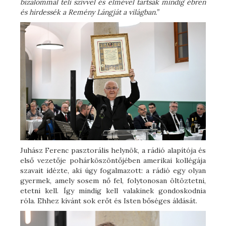
bizalommal teli szívvel és elmével tartsák mindig ébren
és hirdessék a Remény Lángját a világban.”
Juhász Ferenc pasztorális helynök, a rádió alapítója és
első vezetője pohárköszöntőjében amerikai kollégája
szavait idézte, aki úgy fogalmazott: a rádió egy olyan
gyermek, amely sosem nő fel, folytonosan öltöztetni,
etetni kell. Így mindig kell valakinek gondoskodnia
róla. Ehhez kívánt sok erőt és Isten bőséges áldását.