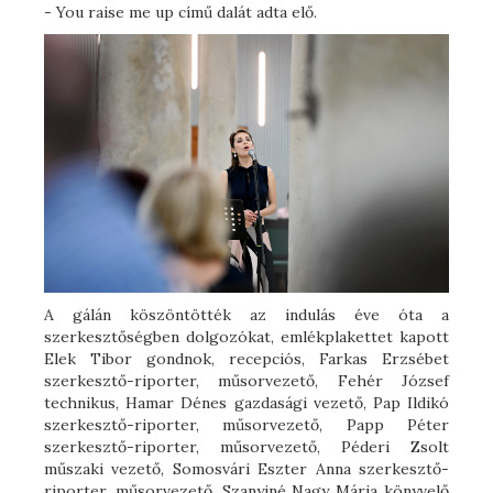
- You raise me up című dalát adta elő.
A gálán köszöntötték az indulás éve óta a
szerkesztőségben dolgozókat, emlékplakettet kapott
Elek Tibor gondnok, recepciós, Farkas Erzsébet
szerkesztő-riporter, műsorvezető, Fehér József
technikus, Hamar Dénes gazdasági vezető, Pap Ildikó
szerkesztő-riporter, műsorvezető, Papp Péter
szerkesztő-riporter, műsorvezető, Péderi Zsolt
műszaki vezető, Somosvári Eszter Anna szerkesztő-
riporter, műsorvezető, Szanyiné Nagy Mária könyvelő