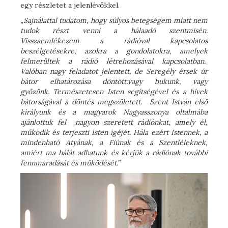
egy részletet a jelenlévőkkel.
„Sajnálattal tudatom, hogy súlyos betegségem miatt nem
tudok részt venni a hálaadó szentmisén.
Visszaemlékezem a rádióval kapcsolatos
beszélgetésekre, azokra a gondolatokra, amelyek
felmerültek a rádió létrehozásával kapcsolatban.
Valóban nagy feladatot jelentett, de Seregély érsek úr
bátor elhatározása döntött:vagy bukunk, vagy
győzünk. Természetesen Isten segítségével és a hívek
bátorságával a döntés megszületett. Szent István első
királyunk és a magyarok Nagyasszonya oltalmába
ajánlottuk fel nagyon szeretett rádiónkat, amely él,
működik és terjeszti Isten igéjét. Hála ezért Istennek, a
mindenható Atyának, a Fiúnak és a Szentléleknek,
amiért ma hálát adhatunk és kérjük a rádiónak további
fennmaradását és működését.”