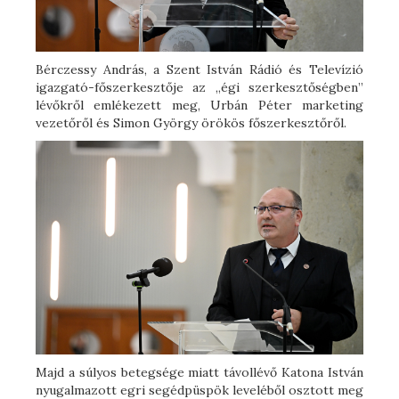
Bérczessy András, a Szent István Rádió és Televízió
igazgató-főszerkesztője az „égi szerkesztőségben”
lévőkről emlékezett meg, Urbán Péter marketing
vezetőről és Simon György örökös főszerkesztőről.
Majd a súlyos betegsége miatt távollévő Katona István
nyugalmazott egri segédpüspök leveléből osztott meg