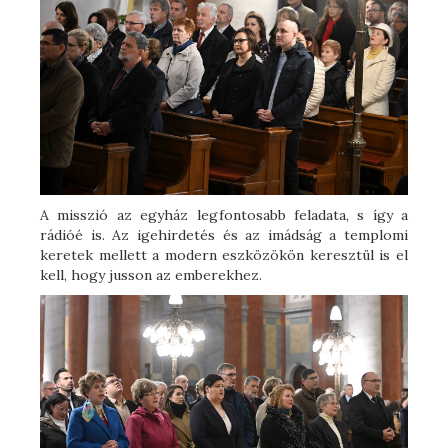
A misszió az egyház legfontosabb feladata, s így a
rádióé is. Az igehirdetés és az imádság a templomi
keretek mellett a modern eszközökön keresztül is el
kell, hogy jusson az emberekhez.