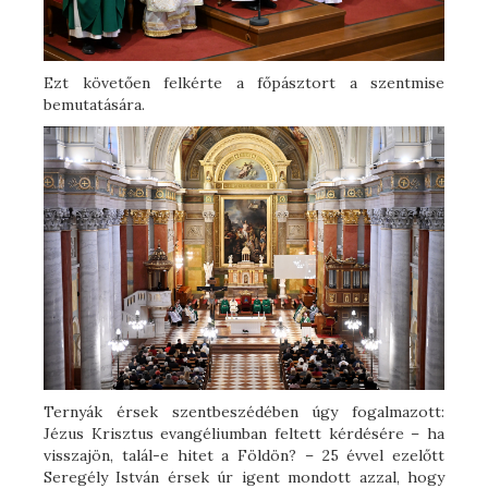
Ezt követően felkérte a főpásztort a szentmise
bemutatására.
Ternyák érsek szentbeszédében úgy fogalmazott:
Jézus Krisztus evangéliumban feltett kérdésére – ha
visszajön, talál-e hitet a Földön? – 25 évvel ezelőtt
Seregély István érsek úr igent mondott azzal, hogy