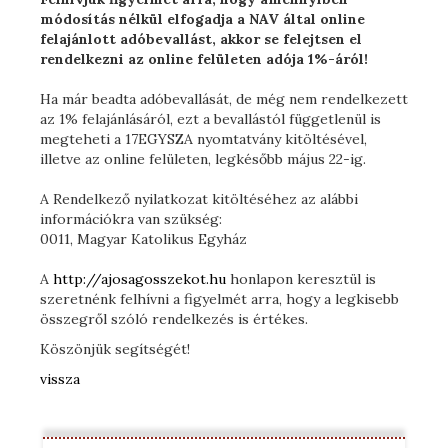
módosítás nélkül elfogadja a NAV által online
felajánlott adóbevallást, akkor se felejtsen el
rendelkezni az online felületen adója 1%-áról!
Ha már beadta adóbevallását, de még nem rendelkezett
az 1% felajánlásáról, ezt a bevallástól függetlenül is
megteheti a 17EGYSZA nyomtatvány kitöltésével,
illetve az online felületen, legkésőbb május 22-ig.
A Rendelkező nyilatkozat kitöltéséhez az alábbi
információkra van szükség:
0011, Magyar Katolikus Egyház
A
http://ajosagosszekot.hu
honlapon keresztül is
szeretnénk felhívni a figyelmét arra, hogy a legkisebb
összegről szóló rendelkezés is értékes.
Köszönjük segítségét!
vissza