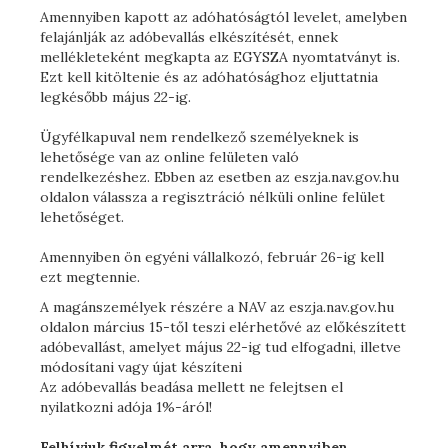
Amennyiben kapott az adóhatóságtól levelet, amelyben
felajánlják az adóbevallás elkészítését, ennek
mellékleteként megkapta az EGYSZA nyomtatványt is.
Ezt kell kitöltenie és az adóhatósághoz eljuttatnia
legkésőbb május 22-ig.
Ügyfélkapuval nem rendelkező személyeknek is
lehetősége van az online felületen való
rendelkezéshez. Ebben az esetben az eszja.nav.gov.hu
oldalon válassza a regisztráció nélküli online felület
lehetőséget.
Amennyiben ön egyéni vállalkozó, február 26-ig kell
ezt megtennie.
A magánszemélyek részére a NAV az eszja.nav.gov.hu
oldalon március 15-től teszi elérhetővé az előkészített
adóbevallást, amelyet május 22-ig tud elfogadni, illetve
módosítani vagy újat készíteni
Az adóbevallás beadása mellett ne felejtsen el
nyilatkozni adója 1%-áról!
Felhívjuk figyelmét arra, hogy amennyiben