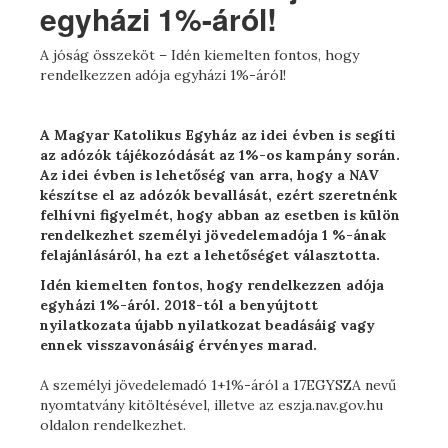
egyházi 1%-áról!
A jóság összeköt – Idén kiemelten fontos, hogy
rendelkezzen adója egyházi 1%-áról!
A Magyar Katolikus Egyház az idei évben is segíti
az adózók tájékozódását az 1%-os kampány során.
Az idei évb
en is lehetőség van arra, hogy a NAV
készítse el az adózók bevallását, ezért szeretnénk
felhívni figyelmét, hogy abban az esetben is külön
rendelkezhet személyi jövedelemadója 1 %-ának
felajánlásáról, ha ezt a lehetőséget választotta.
Idén kiemelten fontos, hogy rendelkezzen adója
egyházi 1%-áról. 2018-tól a benyújtott
nyilatkozata újabb nyilatkozat beadásáig vagy
ennek visszavonásáig érvényes marad.
A személyi jövedelemadó 1+1%-áról a 17EGYSZA nevű
nyomtatvány kitöltésével, illetve az eszja.nav.gov.hu
oldalon rendelkezhet.