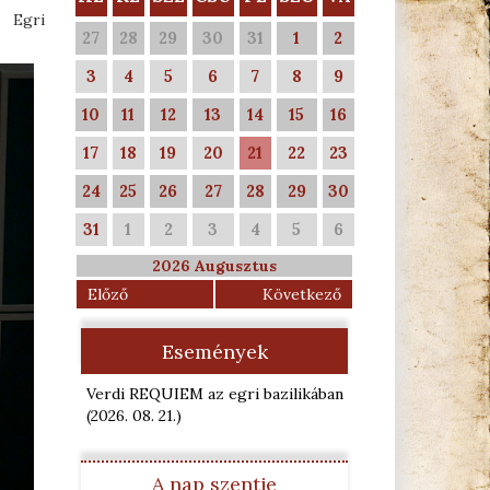
z Egri
27
28
29
30
31
1
2
3
4
5
6
7
8
9
10
11
12
13
14
15
16
17
18
19
20
21
22
23
24
25
26
27
28
29
30
31
1
2
3
4
5
6
2026 Augusztus
Előző
Következő
Események
Verdi REQUIEM az egri bazilikában
(2026. 08. 21.
)
A nap szentje