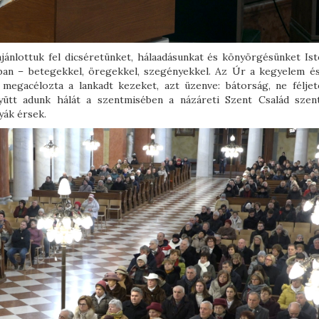
ajánlottuk fel dicséretünket, hálaadásunkat és könyörgésünket Ist
gban – betegekkel, öregekkel, szegényekkel. Az Úr a kegyelem és
 megacélozta a lankadt kezeket, azt üzenve: bátorság, ne féljet
yütt adunk hálát a szentmisében a názáreti Szent Család szen
yák érsek.