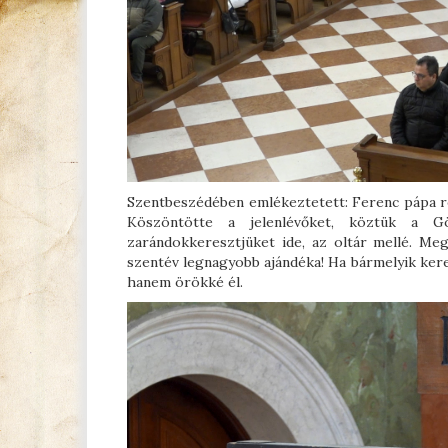
Szentbeszédében emlékeztetett: Ferenc pápa re
Köszöntötte a jelenlévőket, köztük a Gö
zarándokkeresztjüket ide, az oltár mellé. Me
szentév legnagyobb ajándéka! Ha bármelyik keres
hanem örökké él.