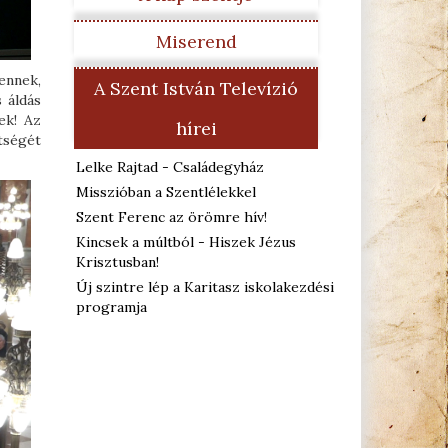
Miserend
ennek,
A Szent István Televízió
 áldás
ek! Az
hírei
tségét
Lelke Rajtad - Családegyház
Misszióban a Szentlélekkel
Szent Ferenc az örömre hív!
Kincsek a múltból - Hiszek Jézus
Krisztusban!
Új szintre lép a Karitasz iskolakezdési
programja