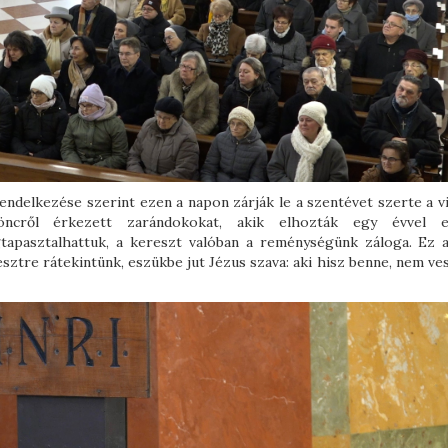
ndelkezése szerint ezen a napon zárják le a szentévet szerte a vi
ncről érkezett zarándokokat, akik elhozták egy évvel e
gtapasztalhattuk, a kereszt valóban a reménységünk záloga. Ez a
ztre rátekintünk, eszükbe jut Jézus szava: aki hisz benne, nem ves