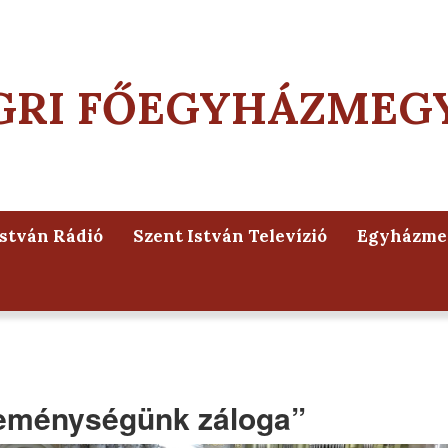
GRI FŐEGYHÁZMEG
István Rádió
Szent István Televízió
Egyházmeg
 reménységünk záloga”