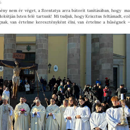
.
ény nem ér véget, a Szentatya arra bátorít tanításában, hogy ma
okútján Isten felé tartunk! Mi tudjuk, hogy Krisztus feltámadt, ez
gnak, van értelme keresztényként élni, van értelme a hűségnek –