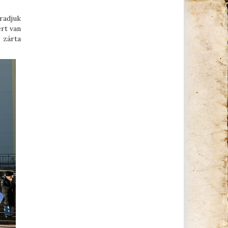
radjuk
ért van
 zárta