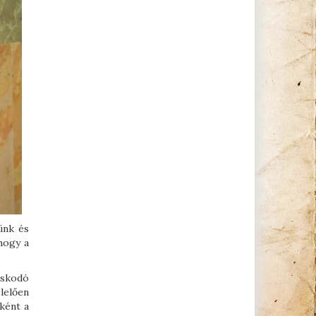
ünk és
hogy a
oskodó
lelően
őként a