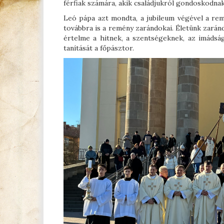
férfiak számára, akik családjukról gondoskodnak
Leó pápa azt mondta, a jubileum végével a rem
továbbra is a remény zarándokai. Életünk zaránd
értelme a hitnek, a szentségeknek, az imádsá
tanítását a főpásztor.