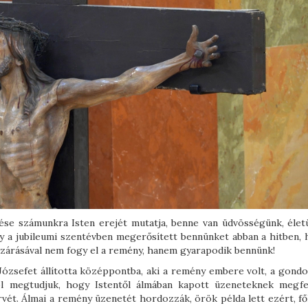
ése számunkra Isten erejét mutatja, benne van üdvösségünk, élet
 a jubileumi szentévben megerősített bennünket abban a hitben, 
zárásával nem fogy el a remény, hanem gyarapodik bennünk!
Józsefet állította középpontba, aki a remény embere volt, a gond
ásból megtudjuk, hogy Istentől álmában kapott üzeneteknek megfe
tervét. Álmai a remény üzenetét hordozzák, örök példa lett ezért, f