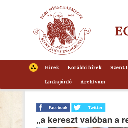
E
Hírek
Korábbi hírek
Szent 
Linkajánló
Archívum
„a kereszt valóban a