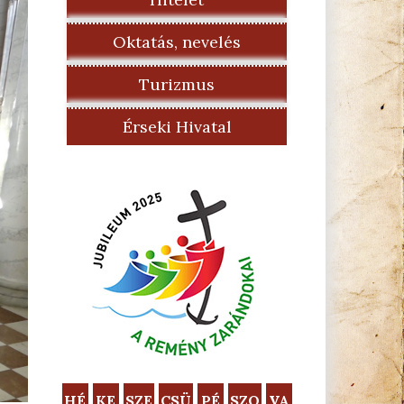
Oktatás, nevelés
Turizmus
Érseki Hivatal
HÉ
KE
SZE
CSÜ
PÉ
SZO
VA