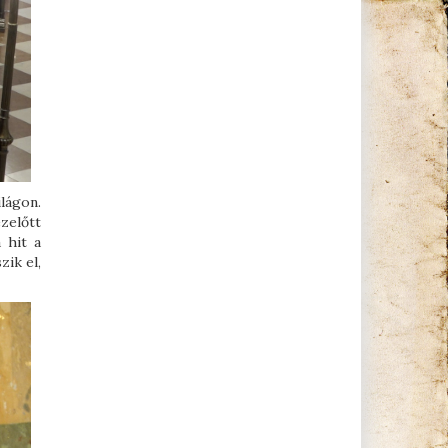
lágon.
zelőtt
 hit a
zik el,