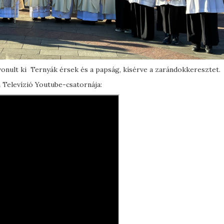
vonult ki Ternyák érsek és a papság, kísérve a zarándokkeresztet.
n Televízió Youtube-csatornája: