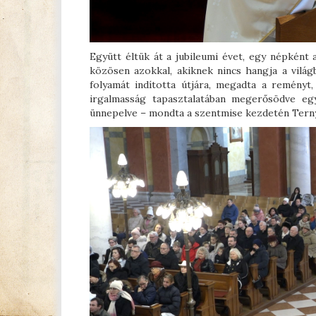
Együtt éltük át a jubileumi évet, egy népként 
közösen azokkal, akiknek nincs hangja a vilá
folyamát indította útjára, megadta a reményt,
irgalmasság tapasztalatában megerősödve eg
ünnepelve – mondta a szentmise kezdetén Tern