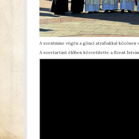
A szentmise végén a gönci atyafiakkal közösen 
A szertartást élőben közvetítette a Szent Istvá