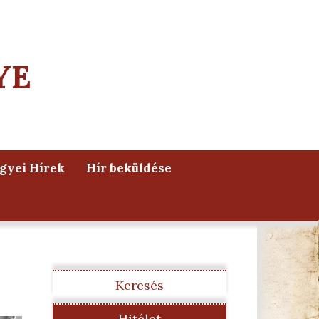
YE
yei Hírek
Hír beküldése
Keresés
Hitélet