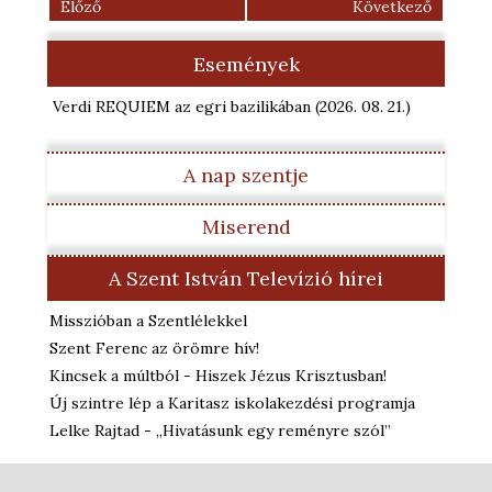
Előző
Következő
Események
Verdi REQUIEM az egri bazilikában
(2026. 08. 21.
)
A nap szentje
Miserend
A Szent István Televízió hírei
Misszióban a Szentlélekkel
Szent Ferenc az örömre hív!
Kincsek a múltból - Hiszek Jézus Krisztusban!
Új szintre lép a Karitasz iskolakezdési programja
Lelke Rajtad - „Hivatásunk egy reményre szól”