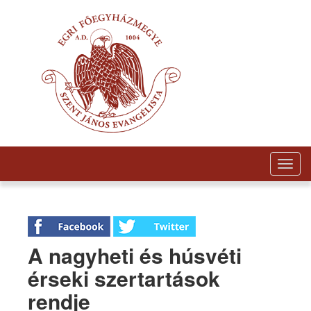
Togg
navig
A nagyheti és húsvéti
érseki szertartások
rendje