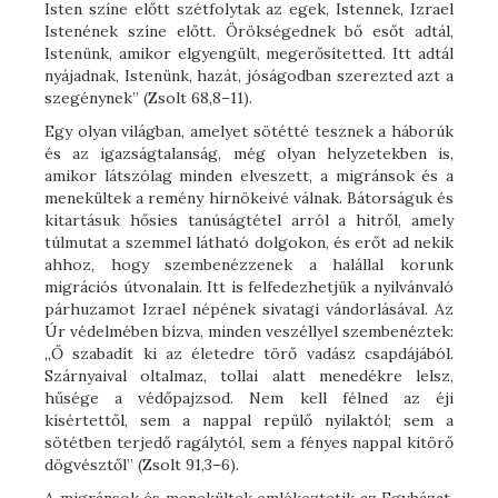
Isten színe előtt szétfolytak az egek, Istennek, Izrael
Istenének színe előtt. Örökségednek bő esőt adtál,
Istenünk, amikor elgyengült, megerősítetted. Itt adtál
nyájadnak, Istenünk, hazát, jóságodban szerezted azt a
szegénynek” (Zsolt 68,8–11).
Egy olyan világban, amelyet sötétté tesznek a háborúk
és az igazságtalanság, még olyan helyzetekben is,
amikor látszólag minden elveszett, a migránsok és a
menekültek a remény hírnökeivé válnak. Bátorságuk és
kitartásuk hősies tanúságtétel arról a hitről, amely
túlmutat a szemmel látható dolgokon, és erőt ad nekik
ahhoz, hogy szembenézzenek a halállal korunk
migrációs útvonalain. Itt is felfedezhetjük a nyilvánvaló
párhuzamot Izrael népének sivatagi vándorlásával. Az
Úr védelmében bízva, minden veszéllyel szembenéztek:
„Ő szabadít ki az életedre törő vadász csapdájából.
Szárnyaival oltalmaz, tollai alatt menedékre lelsz,
hűsége a védőpajzsod. Nem kell félned az éji
kísértettől, sem a nappal repülő nyilaktól; sem a
sötétben terjedő ragálytól, sem a fényes nappal kitörő
dögvésztől” (Zsolt 91,3–6).