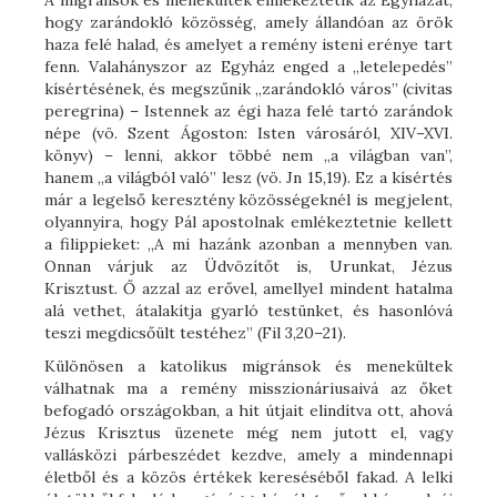
A migránsok és menekültek emlékeztetik az Egyházat,
hogy zarándokló közösség, amely állandóan az örök
haza felé halad, és amelyet a remény isteni erénye tart
fenn. Valahányszor az Egyház enged a „letelepedés”
kísértésének, és megszűnik „zarándokló város” (civitas
peregrina) – Istennek az égi haza felé tartó zarándok
népe (vö. Szent Ágoston: Isten városáról, XIV–XVI.
könyv) – lenni, akkor többé nem „a világban van”,
hanem „a világból való” lesz (vö. Jn 15,19). Ez a kísértés
már a legelső keresztény közösségeknél is megjelent,
olyannyira, hogy Pál apostolnak emlékeztetnie kellett
a filippieket: „A mi hazánk azonban a mennyben van.
Onnan várjuk az Üdvözítőt is, Urunkat, Jézus
Krisztust. Ő azzal az erővel, amellyel mindent hatalma
alá vethet, átalakítja gyarló testünket, és hasonlóvá
teszi megdicsőült testéhez” (Fil 3,20–21).
Különösen a katolikus migránsok és menekültek
válhatnak ma a remény misszionáriusaivá az őket
befogadó országokban, a hit útjait elindítva ott, ahová
Jézus Krisztus üzenete még nem jutott el, vagy
vallásközi párbeszédet kezdve, amely a mindennapi
életből és a közös értékek kereséséből fakad. A lelki