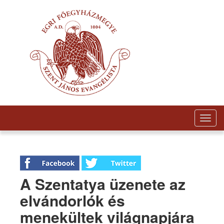
Togg
navig
A Szentatya üzenete az
elvándorlók és
menekültek világnapjára