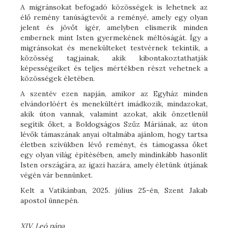
A migránsokat befogadó közösségek is lehetnek az
élő remény tanúságtevői: a reményé, amely egy olyan
jelent és jövőt ígér, amelyben elismerik minden
embernek mint Isten gyermekének méltóságát. Így a
migránsokat és menekülteket testvérnek tekintik, a
közösség tagjainak, akik kibontakoztathatják
képességeiket és teljes mértékben részt vehetnek a
közösségek életében.
A szentév ezen napján, amikor az Egyház minden
elvándorlóért és menekültért imádkozik, mindazokat,
akik úton vannak, valamint azokat, akik önzetlenül
segítik őket, a Boldogságos Szűz Máriának, az úton
lévők támaszának anyai oltalmába ajánlom, hogy tartsa
életben szívükben lévő reményt, és támogassa őket
egy olyan világ építésében, amely mindinkább hasonlít
Isten országára, az igazi hazára, amely életünk útjának
végén vár bennünket.
Kelt a Vatikánban, 2025. július 25-én, Szent Jakab
apostol ünnepén.
XIV. Leó pápa