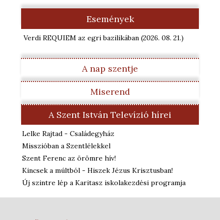
Események
Verdi REQUIEM az egri bazilikában
(2026. 08. 21.
)
A nap szentje
Miserend
A Szent István Televízió hírei
Lelke Rajtad - Családegyház
Misszióban a Szentlélekkel
Szent Ferenc az örömre hív!
Kincsek a múltból - Hiszek Jézus Krisztusban!
Új szintre lép a Karitasz iskolakezdési programja