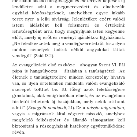
életükből fakadó buzgósággal és életerővel képesek új
lendületet adni a megmerevedett és elnehezült
egyházi közösségeknek, amelyekben egyre inkább
teret nyer a lelki sivárság. Jelenlétüket ezért valódi
isteni áldásként kell felismerni és értékelni:
lehetőségként arra, hogy megnyíljunk Isten kegyelme
előtt, amely új erőt és reményt ajándékoz Egyházának:
„Ne feledkezzetek meg a vendégszeretetről, hisz ilyen
módon némelyek tudtuk nélkül angyalokat láttak
vendégül” (Zsid 13,2).
Az evangelizáció első eszköze – ahogyan Szent VI. Pál
pápa is hangsúlyozta – általában a tanúságtétel: „Az
életnek e tanúságtételére minden keresztény hivatva
van, és ilyen értelemben mindenki valódi evangelizáló
szerepet tölthet be. Itt főleg azok felelősségére
gondolunk, akik emigrációban élnek, és az evangélium
hirdetői lehetnek új hazájukban, mely nekik otthont
adott” (
Evangelii nuntiandi,
21). Ez a
missio migrantium
,
vagyis a migránsok által végzett misszió, amelyhez
megfelelő felkészítést és állandó támogatást kell
biztosítani a részegyházak hatékony együttműködése
révén.