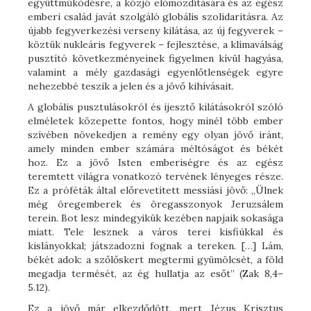
együttműködésre, a közjó előmozdítására és az egész
emberi család javát szolgáló globális szolidaritásra. Az
újabb fegyverkezési verseny kilátása, az új fegyverek –
köztük nukleáris fegyverek – fejlesztése, a klímaválság
pusztító következményeinek figyelmen kívül hagyása,
valamint a mély gazdasági egyenlőtlenségek egyre
nehezebbé teszik a jelen és a jövő kihívásait.
A globális pusztulásokról és ijesztő kilátásokról szóló
elméletek közepette fontos, hogy minél több ember
szívében növekedjen a remény egy olyan jövő iránt,
amely minden ember számára méltóságot és békét
hoz. Ez a jövő Isten emberiségre és az egész
teremtett világra vonatkozó tervének lényeges része.
Ez a próféták által előrevetített messiási jövő: „Ülnek
még öregemberek és öregasszonyok Jeruzsálem
terein. Bot lesz mindegyikük kezében napjaik sokasága
miatt. Tele lesznek a város terei kisfiúkkal és
kislányokkal; játszadozni fognak a tereken. […] Lám,
békét adok: a szőlőskert megtermi gyümölcsét, a föld
megadja termését, az ég hullatja az esőt” (Zak 8,4–
5.12).
Ez a jövő már elkezdődött, mert Jézus Krisztus