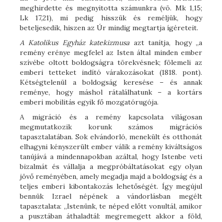
meghirdette és megnyitotta számunkra (vö. Mk 1,15;
Lk 17,21), mi pedig hisszük és reméljük, hogy
beteljesedik, hiszen az Úr mindig megtartja ígéreteit.
A Katolikus Egyház katekizmusa
azt tanítja, hogy „a
remény erénye megfelel az Isten által minden ember
szívébe oltott boldogságra törekvésnek; fölemeli az
emberi tetteket indító várakozásokat (1818. pont).
Kétségtelenül a boldogság keresése – és annak
reménye, hogy máshol rátalálhatunk – a kortárs
emberi mobilitás egyik fő mozgatórugója.
A migráció és a remény kapcsolata világosan
megmutatkozik korunk számos migrációs
tapasztalatában. Sok elvándorló, menekült és otthonát
elhagyni kényszerült ember válik a remény kiváltságos
tanújává a mindennapokban azáltal, hogy Istenbe veti
bizalmát és vállalja a megpróbáltatásokat egy olyan
jövő reményében, amely megadja majd a boldogság és a
teljes emberi kibontakozás lehetőségét. Így megújul
bennük Izrael népének a vándorlásban megélt
tapasztalata: „Istenünk, te néped előtt vonultál, amikor
a pusztában áthaladtál: megremegett akkor a föld,