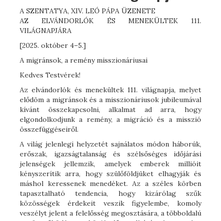
A SZENTATYA, XIV. LEÓ PÁPA ÜZENETE
AZ ELVÁNDORLÓK ÉS MENEKÜLTEK 111.
VILÁGNAPJÁRA
[2025. október 4–5.]
A migránsok, a remény misszionáriusai
Kedves Testvérek!
Az elvándorlók és menekültek 111. világnapja, melyet
elődöm a migránsok és a misszionáriusok jubileumával
kívánt összekapcsolni, alkalmat ad arra, hogy
elgondolkodjunk a remény, a migráció és a misszió
összefüggéseiről.
A világ jelenlegi helyzetét sajnálatos módon háborúk,
erőszak, igazságtalanság és szélsőséges időjárási
jelenségek jellemzik, amelyek emberek millióit
kényszerítik arra, hogy szülőföldjüket elhagyják és
máshol keressenek menedéket. Az a széles körben
tapasztalható tendencia, hogy kizárólag szűk
közösségek érdekeit veszik figyelembe, komoly
veszélyt jelent a felelősség megosztására, a többoldalú