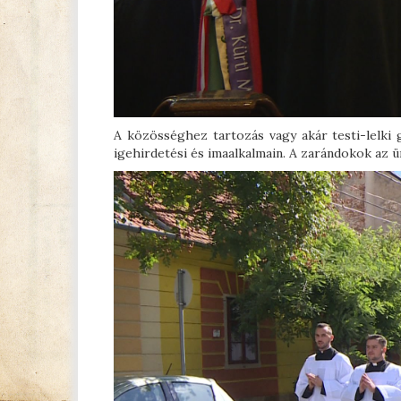
A közösséghez tartozás vagy akár testi-lelki
igehirdetési és imaalkalmain. A zarándokok az 