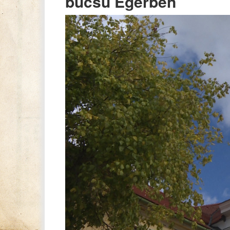
búcsú Egerben