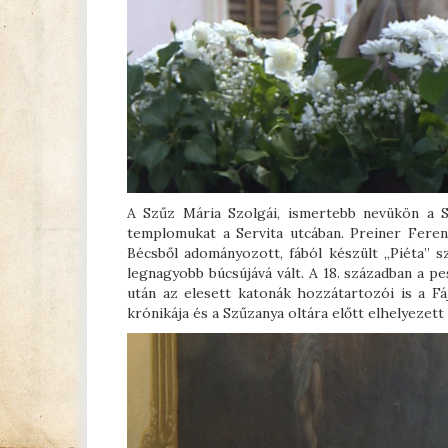
A Szűz Mária Szolgái, ismertebb nevükön a Sz
templomukat a Servita utcában. Preiner Fere
Bécsből adományozott, fából készült „Piéta” s
legnagyobb búcsújává vált. A 18. században a pe
után az elesett katonák hozzátartozói is a F
krónikája és a Szűzanya oltára előtt elhelyezett