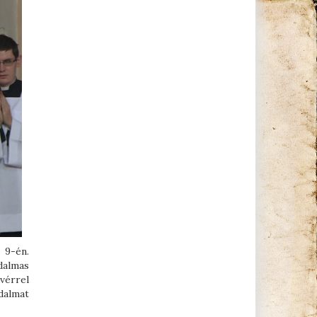
 9-én.
dalmas
vérrel
dalmat