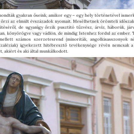
 mondták gyakran őseink, amikor egy – egy hely történetével ismer
őrzi az elmúlt évszázadok nyomait. Mesélhetnek örömteli időszak
ítéséről, de ugyanígy őrzik pusztító tűzvész, árvíz, háborúk, jár
ban, könyörögve vagy vádlón, de mindig Istenhez fordul az ember. 
ellett számos szerzetesrend (minoriták, angolkisasszonyok nő
k, szaléziak) igyekezett hitébresztő tevékenysége révén nemcsak a
, akiért és aki által munkálkodott.