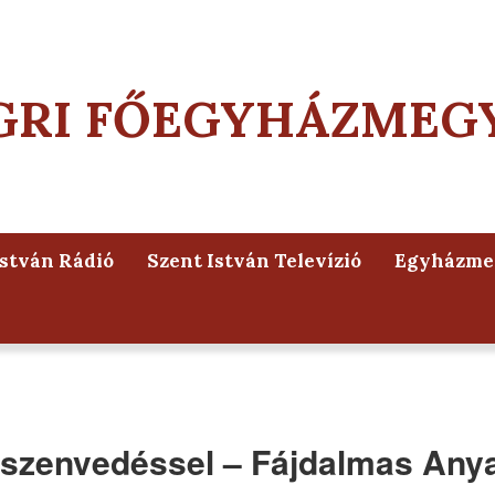
GRI FŐEGYHÁZMEG
István Rádió
Szent István Televízió
Egyházmeg
 a szenvedéssel – Fájdalmas Any