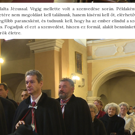
alta Jézussal. Végig mellette volt a szenvedése során. Példaként
tére nem megoldást kell találnunk, hanem kísérni kell őt, elérhető
legfőbb parancsként, és tudnunk kell, hogy ha az ember elindul a s
is. Fogadjuk el ezt a szenvedést, hiszen ez formál, alakít bennünke
rök életre.