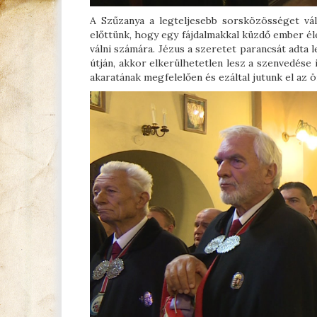
A Szűzanya a legteljesebb sorsközösséget váll
előttünk, hogy egy fájdalmakkal küzdő ember éle
válni számára. Jézus a szeretet parancsát adta 
útján, akkor elkerülhetetlen lesz a szenvedése 
akaratának megfelelően és ezáltal jutunk el az ö