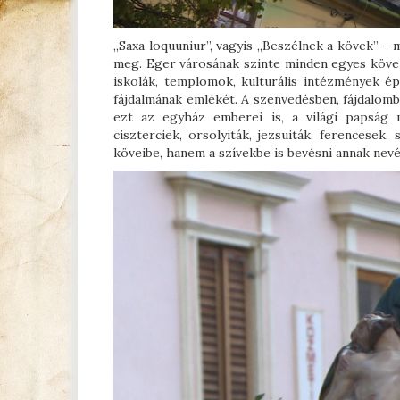
„Saxa loquuniur”, vagyis „Beszélnek a kövek” -
meg. Eger városának szinte minden egyes köve 
iskolák, templomok, kulturális intézmények ép
fájdalmának emlékét. A szenvedésben, fájdalom
ezt az egyház emberei is, a világi papság m
ciszterciek, orsolyiták, jezsuiták, ferencese
köveibe, hanem a szívekbe is bevésni annak nevét