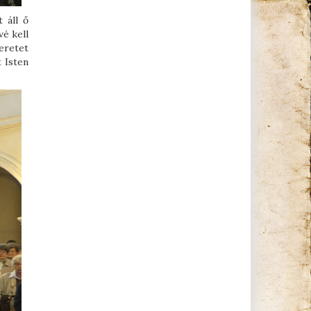
 áll ő
vé kell
zeretet
t Isten