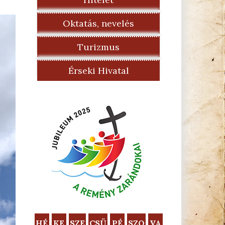
Oktatás, nevelés
Turizmus
Érseki Hivatal
HÉ
KE
SZE
CSÜ
PÉ
SZO
VA