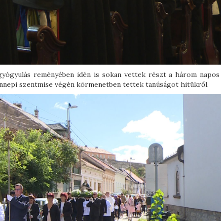
 gyógyulás reményében idén is sokan vettek részt a három napos
ünnepi szentmise végén körmenetben tettek tanúságot hitükről.