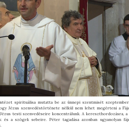
ntézet spirituálisa mutatta be az ünnepi szentmisét szeptember
 hogy Jézus szenvedéstörténete nélkül nem lehet megérteni a Fáj
Jézus testi szenvedéseire koncentrálunk. A kereszthordozásra, a 
ek és a szögek sebeire. Péter tagadása azonban ugyanolyan fáj
.