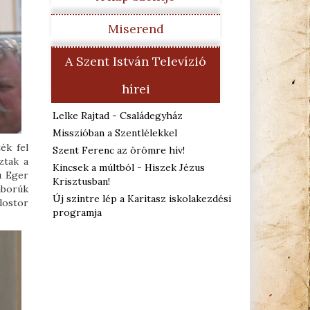
Miserend
A Szent István Televízió
hírei
Lelke Rajtad - Családegyház
Misszióban a Szentlélekkel
ék fel
Szent Ferenc az örömre hív!
ztak a
Kincsek a múltból - Hiszek Jézus
ú Eger
Krisztusban!
háborúk
Új szintre lép a Karitasz iskolakezdési
lostor
programja