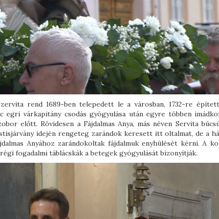
ervita rend 1689-ben telepedett le a városban, 1732-re épített
nc egri várkapitány csodás gyógyulása után egyre többen imádko
zobor előtt. Rövidesen a Fájdalmas Anya, más néven Servita búcs
stisjárvány idején rengeteg zarándok keresett itt oltalmat, de a 
ájdalmas Anyához zarándokoltak fájdalmuk enyhülését kérni. A ko
 régi fogadalmi táblácskák a betegek gyógyulását bizonyítják.