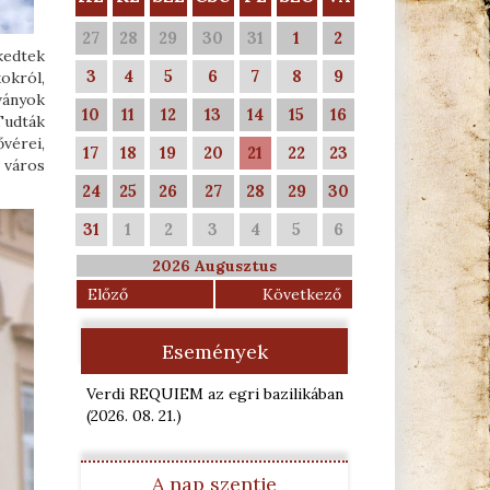
27
28
29
30
31
1
2
kedtek
3
4
5
6
7
8
9
okról,
ványok
10
11
12
13
14
15
16
Tudták
vérei,
17
18
19
20
21
22
23
 város
24
25
26
27
28
29
30
31
1
2
3
4
5
6
2026 Augusztus
Előző
Következő
Események
Verdi REQUIEM az egri bazilikában
(2026. 08. 21.
)
A nap szentje