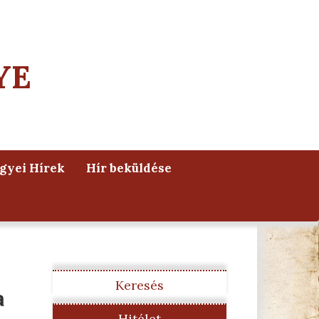
YE
yei Hírek
Hír beküldése
Keresés
a
Hitélet