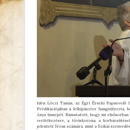
Idén Lóczi Tamás, az Egri Érseki Papnevelő I
Prédikációjában a lelkipásztor hangsúlyozta,
Anya ünnepét. Rámutatott, hogy mi elsősorban 
verítékezésre, a töviskorona, a korbácsütés
jelentett Jézus számára, mint a fizikai szenvedés