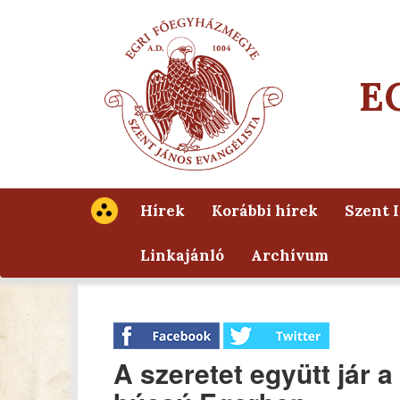
E
Hírek
Korábbi hírek
Szent 
Linkajánló
Archívum
A szeretet együtt jár