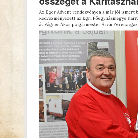
összeget a Karitászna
Az Eger Advent rendezvényen a már jól ismert 
kedvezményezett az Egri Főegyházmegye Karitás
át Vágner Ákos polgármester Árvai Ferenc igaz