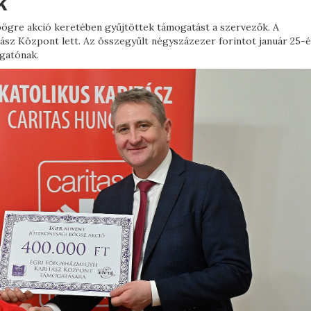
k
bögre akció keretében gyűjtöttek támogatást a szervezők. A
z Központ lett. Az összegyűlt négyszázezer forintot január 25-é
gatónak.