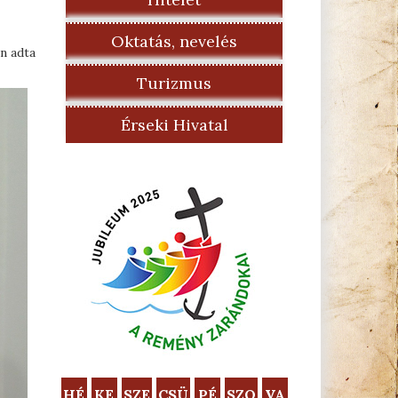
Oktatás, nevelés
n adta
Turizmus
Érseki Hivatal
HÉ
KE
SZE
CSÜ
PÉ
SZO
VA