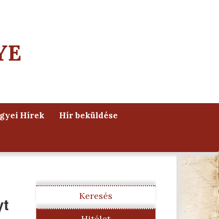
YE
yei Hírek
Hír beküldése
Keresés
yt
Hitélet