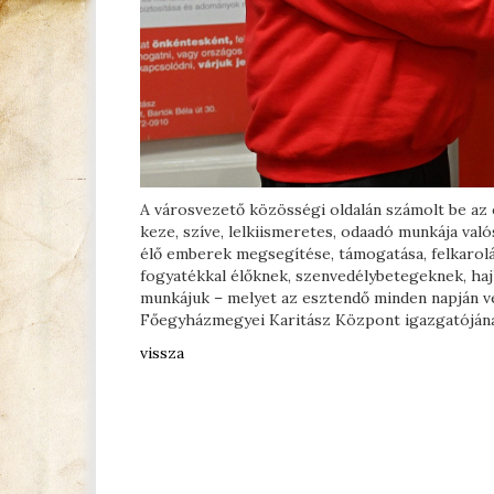
A városvezető közösségi oldalán számolt be az 
keze, szíve, lelkiismeretes, odaadó munkája val
élő emberek megsegítése, támogatása, felkarolá
fogyatékkal élőknek, szenvedélybetegeknek, hajl
munkájuk – melyet az esztendő minden napján v
Főegyházmegyei Karitász Központ igazgatójának 
vissza