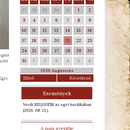
27
28
29
30
31
1
2
3
4
5
6
7
8
9
10
11
12
13
14
15
16
17
18
19
20
21
22
23
24
25
26
27
28
29
30
egítő
31
1
2
3
4
5
6
özött
2026 Augusztus
Előző
Következő
Egri
Események
Verdi REQUIEM az egri bazilikában
(2026. 08. 21.
)
A nap szentje