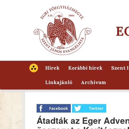
E
Hírek
Korábbi hírek
Szent 
Linkajánló
Archívum
Átadták az Eger Advent