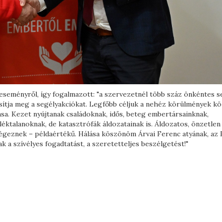
eseményről, így fogalmazott: "a szervezetnél több száz önkéntes s
ósítja meg a segélyakciókat. Legfőbb céljuk a nehéz körülmények k
sa. Kezet nyújtanak családoknak, idős, beteg embertársainknak,
éktalanoknak, de katasztrófák áldozatainak is. Áldozatos, önzetlen
égeznek – példaértékű. Hálása köszönöm Árvai Ferenc atyának, az 
a szívélyes fogadtatást, a szeretetteljes beszélgetést!"