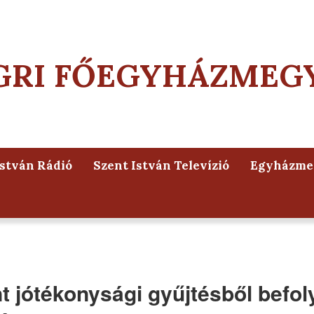
GRI FŐEGYHÁZMEG
István Rádió
Szent István Televízió
Egyházmeg
 jótékonysági gyűjtésből befol