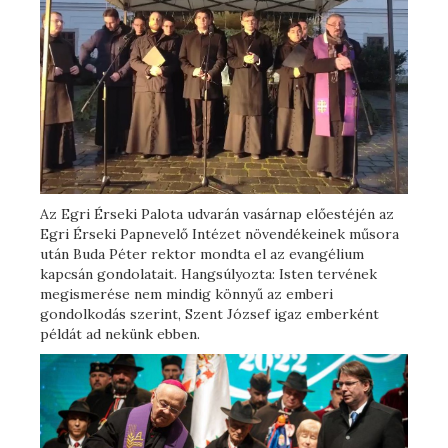
Az Egri Érseki Palota udvarán vasárnap előestéjén az
Egri Érseki Papnevelő Intézet növendékeinek műsora
után Buda Péter rektor mondta el az evangélium
kapcsán gondolatait. Hangsúlyozta: Isten tervének
megismerése nem mindig könnyű az emberi
gondolkodás szerint, Szent József igaz emberként
példát ad nekünk ebben.