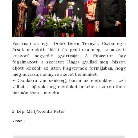
Vasárnap az egri Dobó téren Ternyák Csaba egri
érsek mondott áldást és gyújtotta meg az adventi
koszorú negyedik gyertyáját. A főpásztor úgy
fogalmazott: a szeretet lángja gyullad meg, hiszen
eljött közénk az isten kisgyermek formájában, hogy
megmutassa, mennyire szeret bennünket.
– Csodákra van szükség, bármi az életünkben azzá
válhat, s újítsuk meg életünket békében, szeretetben,
harmóniában – mondta.
2. kép: MTI/Komka Péter
vissza