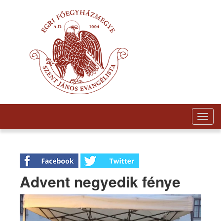
Togg
navig
Advent negyedik fénye