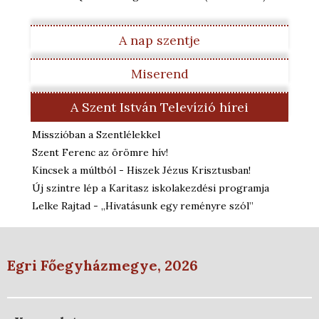
A nap szentje
Miserend
A Szent István Televízió hírei
Misszióban a Szentlélekkel
Szent Ferenc az örömre hív!
Kincsek a múltból - Hiszek Jézus Krisztusban!
Új szintre lép a Karitasz iskolakezdési programja
Lelke Rajtad - „Hivatásunk egy reményre szól”
Egri Főegyházmegye, 2026