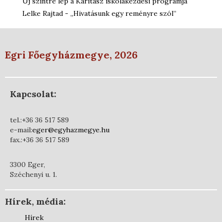
Új szintre lép a Karitasz iskolakezdési programja
Lelke Rajtad - „Hivatásunk egy reményre szól”
Egri Főegyházmegye, 2026
Kapcsolat:
tel.:+36 36 517 589
e-mail:
eger@egyhazmegye.hu
fax.:+36 36 517 589
3300 Eger,
Széchenyi u. 1.
Hírek, média:
Hírek