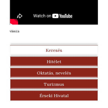
vissza
Keresés
Hitélet
Oktatás, nevelés
Turizmus
Érseki Hivatal