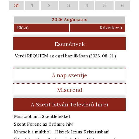
31
1
2
3
4
5
6
2026 Augusztus
Előző
Következő
Események
Verdi REQUIEM az egri bazilikában
(2026. 08. 21.
)
A nap szentje
Miserend
A Szent István Televízió hírei
Misszióban a Szentlélekkel
Szent Ferenc az örömre hív!
Kincsek a múltból - Hiszek Jézus Krisztusban!