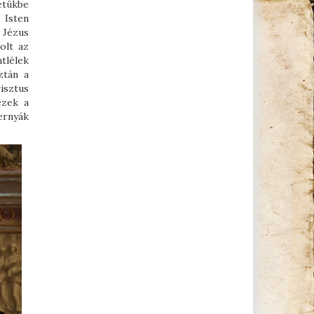
etükbe
 Isten
 Jézus
olt az
tlélek
ztán a
isztus
ezek a
ernyák