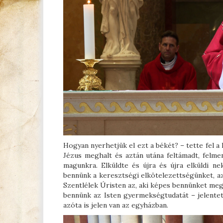
Hogyan nyerhetjük el ezt a békét? – tette fel a
Jézus meghalt és aztán utána feltámadt, fel
magunkra. Elküldte és újra és újra elküldi n
bennünk a keresztségi elkötelezettségünket, a
Szentlélek Úristen az, aki képes bennünket megújí
bennünk az Isten gyermekségtudatát – jelentet
azóta is jelen van az egyházban.