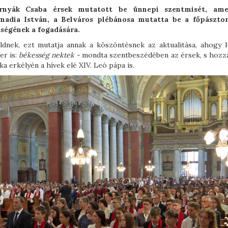
ernyák Csaba érsek mutatott be ünnepi szentmisét, ame
zmadia István, a Belváros plébánosa mutatta be a főpászto
ntségének a fogadására.
dnek, ezt mutatja annak a köszöntésnek az aktualitása, ahogy 
er is:
békesség nektek -
mondta szentbeszédében az érsek, s hozzá
ka erkélyén a hívek elé XIV. Leó pápa is.