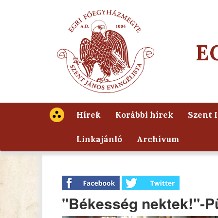
E
Hírek
Korábbi hírek
Szent 
Linkajánló
Archívum
"Békesség nektek!"-