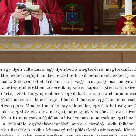
 egy ilyen változásra, egy ilyen belső megtérésre, megfordulásra 
kbe, ezzel megújít minket, ezzel felfrissít bennünket, ezzel új e
pnánk. Sokszor lehet hallani arról, vagy manapság már annyira 
a beteg emberekben kicserélik, új szívet kapnak. Isten is új szíve
dni érte, azért, hogy új emberek legyünk. Ez a nap azonban nem csa
újulásunknak a lehetősége. Pünkösd ünnepe egyúttal nem csa
tésnapja is. Minden Pünkösd egy új lendület, egy új lehetőség az 
unk, az egyház élő, eleven tagjai, mi magunk vihetünk és ez a hiva
 Most itt nem csak a főplébánia hívei vannak, nem csak az egri bazi
 a különféle egyházközségekből azok a fiatalok, akik felkészü
azok a fiatalok is, akik a környező településekről származnak. Kine