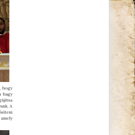
k, hogy
m hagy
újítsa
unk. A
ősíteni
 amely