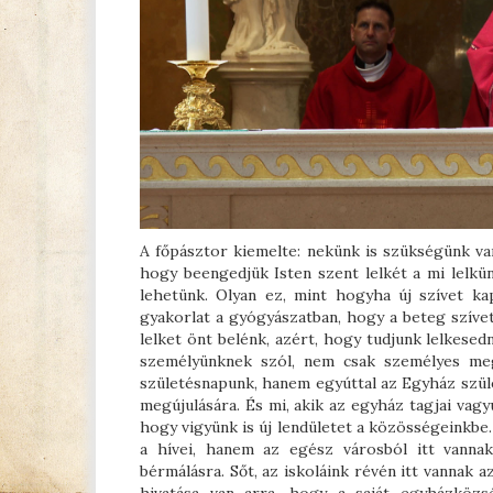
A főpásztor kiemelte: nekünk is szükségünk van
hogy beengedjük Isten szent lelkét a mi lelkün
lehetünk. Olyan ez, mint hogyha új szívet ka
gyakorlat a gyógyászatban, hogy a beteg szívet 
lelket önt belénk, azért, hogy tudjunk lelkese
személyünknek szól, nem csak személyes meg
születésnapunk, hanem egyúttal az Egyház szüle
megújulására. És mi, akik az egyház tagjai vagy
hogy vigyünk is új lendületet a közösségeinkbe.
a hívei, hanem az egész városból itt vannak
bérmálásra. Sőt, az iskoláink révén itt vannak 