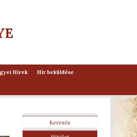
YE
yei Hírek
Hír beküldése
Keresés
Hitélet