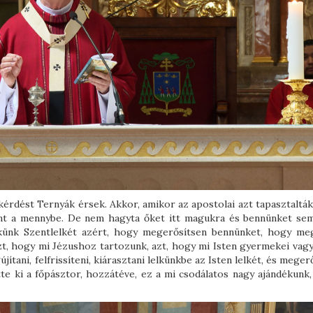
 kérdést Ternyák érsek. Akkor, amikor az apostolai azt tapasztaltá
ment a mennybe. De nem hagyta őket itt magukra és bennünket se
ekünk Szentlelkét azért, hogy megerősítsen bennünket, hogy meg
zt, hogy mi Jézushoz tartozunk, azt, hogy mi Isten gyermekei vagy
tani, felfrissíteni, kiárasztani lelkünkbe az Isten lelkét, és meger
te ki a főpásztor, hozzátéve, ez a mi csodálatos nagy ajándékunk,