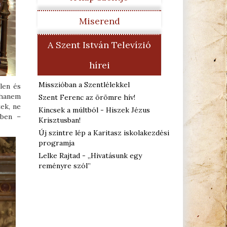
Miserend
A Szent István Televízió
hírei
Misszióban a Szentlélekkel
len és
 hanem
Szent Ferenc az örömre hív!
ek, ne
Kincsek a múltból - Hiszek Jézus
kben –
Krisztusban!
Új szintre lép a Karitasz iskolakezdési
programja
Lelke Rajtad - „Hivatásunk egy
reményre szól”