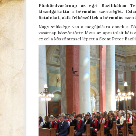
Pünkösdvasárnap az egri Bazilikában T
kiszolgáltatta a bérmálás szentségét. Csi
fiatalokat, akik felkészültek a bérmálás sze
Nagy szüksége van a megújulásra ennek a Föl
vasárnap köszöntötte Jézus az apostolait kétsz
ezzel a köszöntéssel lépett a Szent Péter Bazili