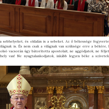
 sebhelyeket, és oldalán is a sebeket. Az ő békessége fegyverte
 világnak is. És nem csak a világnak van szüksége erre a békére,
lsó vacsorán úgy bátorította apostolait, ne aggódjatok, ne féljet
hely van! Ne nyugtalankodjatok, inkább legyen béke a szívete