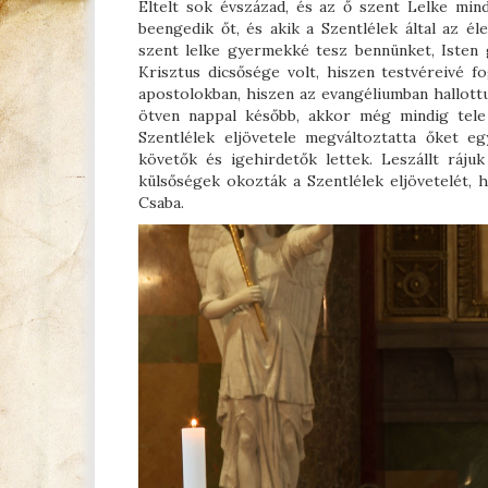
Eltelt sok évszázad, és az ő szent Lelke mind
beengedik őt, és akik a Szentlélek által az é
szent lelke gyermekké tesz bennünket, Isten
Krisztus dicsősége volt, hiszen testvéreivé 
apostolokban, hiszen az evangéliumban hallottu
ötven nappal később, akkor még mindig tele
Szentlélek eljövetele megváltoztatta őket e
követők és igehirdetők lettek. Leszállt ráju
külsőségek okozták a Szentlélek eljövetelét,
Csaba.