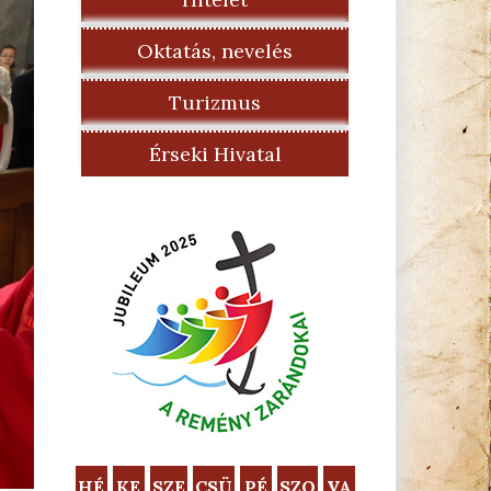
Oktatás, nevelés
Turizmus
Érseki Hivatal
HÉ
KE
SZE
CSÜ
PÉ
SZO
VA