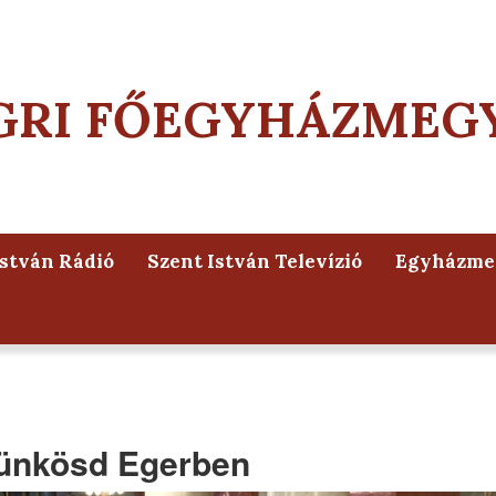
GRI FŐEGYHÁZMEG
István Rádió
Szent István Televízió
Egyházmeg
Pünkösd Egerben