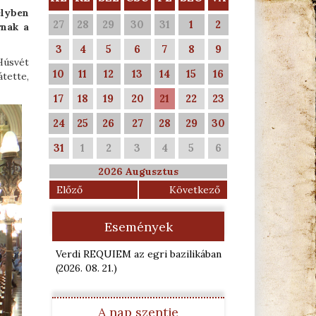
lyben
27
28
29
30
31
1
2
rnak a
3
4
5
6
7
8
9
Húsvét
10
11
12
13
14
15
16
tette,
17
18
19
20
21
22
23
24
25
26
27
28
29
30
31
1
2
3
4
5
6
2026 Augusztus
Előző
Következő
Események
Verdi REQUIEM az egri bazilikában
(2026. 08. 21.
)
A nap szentje