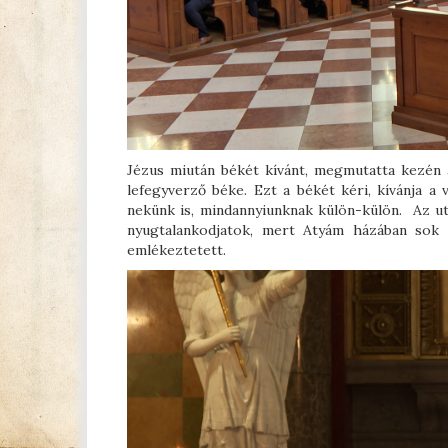
Jézus miután békét kívánt, megmutatta kezén a
lefegyverző béke. Ezt a békét kéri, kívánja a
nekünk is, mindannyiunknak külön-külön. Az uto
nyugtalankodjatok, mert Atyám házában sok 
emlékeztetett.