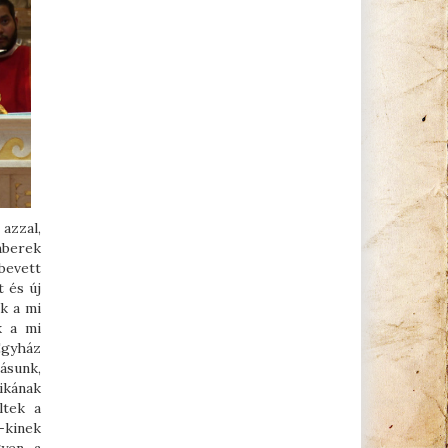
azzal,
mberek
bevett
t és új
k a mi
k a mi
Egyház
tásunk,
likának
ltek a
k-kinek