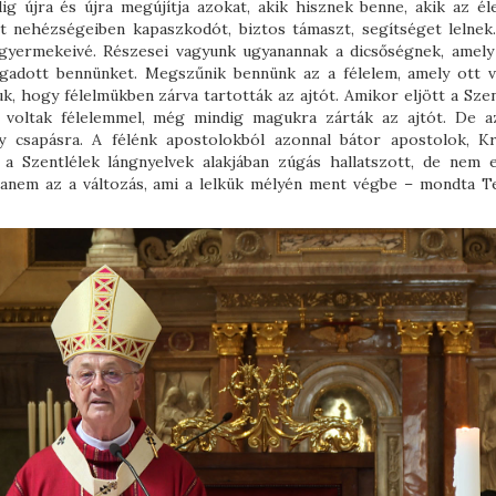
ig újra és újra megújítja azokat, akik hisznek benne, akik az él
let nehézségeiben kapaszkodót, biztos támaszt, segítséget lelnek.
 gyermekeivé. Részesei vagyunk ugyanannak a dicsőségnek, amely
fogadott bennünket. Megszűnik bennünk az a félelem, amely ott v
k, hogy félelmükben zárva tartották az ajtót. Amikor eljött a Szen
 voltak félelemmel, még mindig magukra zárták az ajtót. De a
gy csapásra. A félénk apostolokból azonnal bátor apostolok, Kr
k a Szentlélek lángnyelvek alakjában zúgás hallatszott, de nem 
 hanem az a változás, ami a lelkük mélyén ment végbe – mondta T