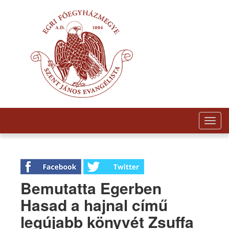
Togg
navig
Bemutatta Egerben
Hasad a hajnal című
legújabb könyvét Zsuffa