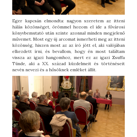
Eger kapcsán elmondta: nagyon szeretem az itteni
hálás közönséget, örömmel hozom el ide a fővárosi
könyvbemutató után szinte azonnal minden megjelenő
művemet. Most egy új arcomat ismerheti meg az itteni
közönség, hiszen most az az író jött el, aki valójában
elkezdett írni, és bevallom, hogy én most találtam
vissza az igazi hangomhoz, mert ez az igazi Zsuffa
Tünde, aki a XX. század küzdelmeit és történéseit
nevén nevezi és a hősöknek emléket állít.