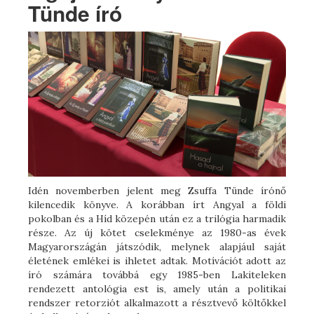
Tünde író
Idén novemberben jelent meg Zsuffa Tünde írónő
kilencedik könyve. A korábban írt Angyal a földi
pokolban és a Híd közepén után ez a trilógia harmadik
része. Az új kötet cselekménye az 1980-as évek
Magyarországán játszódik, melynek alapjául saját
életének emlékei is ihletet adtak. Motívációt adott az
író számára továbbá egy 1985-ben Lakiteleken
rendezett antológia est is, amely után a politikai
rendszer retorziót alkalmazott a résztvevő költőkkel