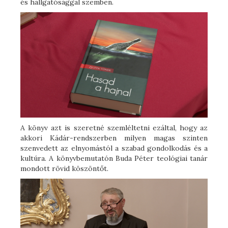
és hallgatósággal szemben.
A könyv azt is szeretné szemléltetni ezáltal, hogy az
akkori Kádár-rendszerben milyen magas szinten
szenvedett az elnyomástól a szabad gondolkodás és a
kultúra. A könyvbemutatón Buda Péter teológiai tanár
mondott rövid köszöntőt.