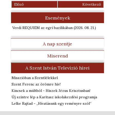
Előző
Következő
Események
Verdi REQUIEM az egri bazilikában
(2026. 08. 21.
)
A nap szentje
Miserend
A Szent István Televízió hírei
Misszióban a Szentlélekkel
Szent Ferenc az örömre hív!
Kincsek a múltból - Hiszek Jézus Krisztusban!
Új szintre lép a Karitasz iskolakezdési programja
Lelke Rajtad - „Hivatásunk egy reményre szól”