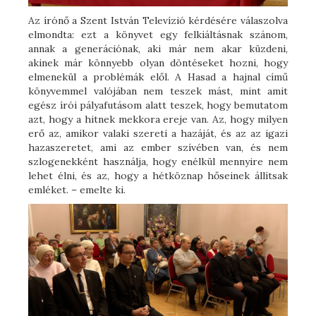
Az írónő a Szent István Televízió kérdésére válaszolva
elmondta: ezt a könyvet egy felkiáltásnak szánom,
annak a generációnak, aki már nem akar küzdeni,
akinek már könnyebb olyan döntéseket hozni, hogy
elmenekül a problémák elől. A Hasad a hajnal című
könyvemmel valójában nem teszek mást, mint amit
egész írói pályafutásom alatt teszek, hogy bemutatom
azt, hogy a hitnek mekkora ereje van. Az, hogy milyen
erő az, amikor valaki szereti a hazáját, és az az igazi
hazaszeretet, ami az ember szívében van, és nem
szlogenekként használja, hogy enélkül mennyire nem
lehet élni, és az, hogy a hétköznap hőseinek állítsak
emléket. – emelte ki.