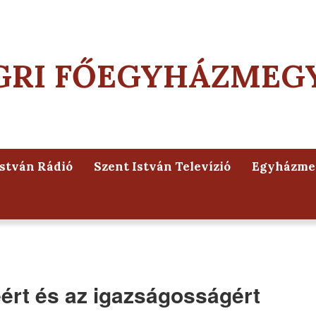
GRI FŐEGYHÁZMEG
István Rádió
Szent István Televízió
Egyházmeg
éért és az igazságosságért