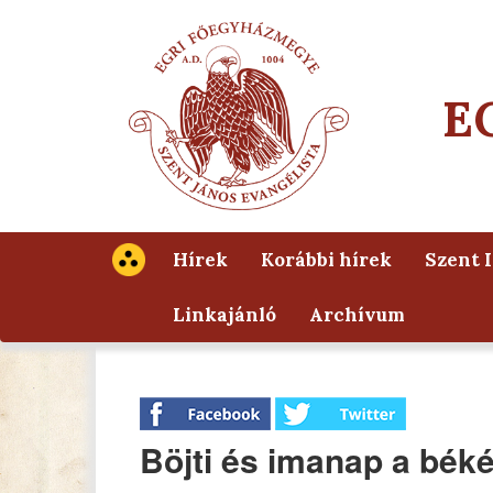
E
Hírek
Korábbi hírek
Szent 
Linkajánló
Archívum
Böjti és imanap a bék