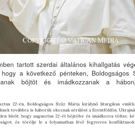
ben tartott szerdai általános kihallgatás vé
t, hogy a következő pénteken, Boldogságos 
tsanak böjtöt és imádkozzanak a hábor
ztus 22-én, Boldogságos Szűz Mária királynő liturgikus emlék
nknek továbbra is háborúk okoznak sérülést a Szentföldön, Ukrajná
den hívőt, hogy augusztus 22-ét böjtölve és imádkozva töltse, ké
ágot, és törölje le a folyamatban lévő fegyveres konfliktusok