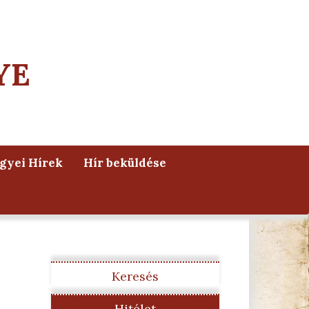
YE
yei Hírek
Hír beküldése
Keresés
Hitélet