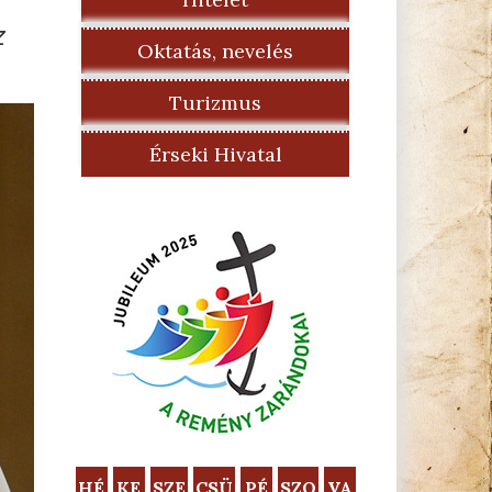
z
Oktatás, nevelés
Turizmus
Érseki Hivatal
HÉ
KE
SZE
CSÜ
PÉ
SZO
VA