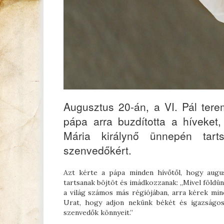
Augusztus 20-án, a VI. Pál terem
pápa arra buzdította a híveke
Mária királynő ünnepén tar
szenvedőkért.
Azt kérte a pápa minden hívőtől, hogy augus
tartsanak böjtöt és imádkozzanak: „Mivel földü
a világ számos más régiójában, arra kérek min
Urat, hogy adjon nekünk békét és igazságoss
szenvedők könnyeit.”