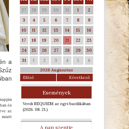
27
28
29
30
31
1
2
3
4
5
6
7
8
9
10
11
12
13
14
15
16
17
18
19
20
21
22
23
24
25
26
27
28
29
30
gén a
31
1
2
3
4
5
6
Szűz
2026 Augusztus
úban
Előző
Következő
Események
napján
Verdi REQUIEM az egri bazilikában
ban és
(2026. 08. 21.
)
rve az
 miatt
A nap szentje