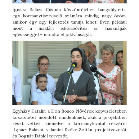
Ignácz Balázs főispán köszöntőjében hangsúlyozta,
egy kormánytisztviselő számára mindig nagy öröm,
amikor egy-egy fejlesztés tanúja lehet, ilyen például
most a maklári iskolabővítés is, használják
egészséggel – mondta el jókívánságát.
Egyházy Katalin a Don Bosco Nővérek képviseletében
köszönetet mondott mindenkinek, akik a projektben
részt vettek, kiemelve a kormányhivatal részéről
Ignácz Balázst, valamint Szőke Zoltán projektvezetőt
és Bognár Dániel tervezőt.