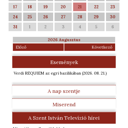
17
18
19
20
21
22
23
24
25
26
27
28
29
30
31
1
2
3
4
5
6
2026 Augusztus
Előző
Következő
Események
Verdi REQUIEM az egri bazilikában
(2026. 08. 21.
)
A nap szentje
Miserend
A Szent István Televízió hírei