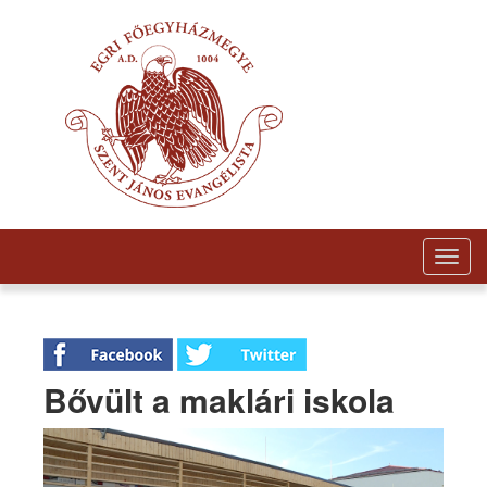
Togg
navig
Bővült a maklári iskola