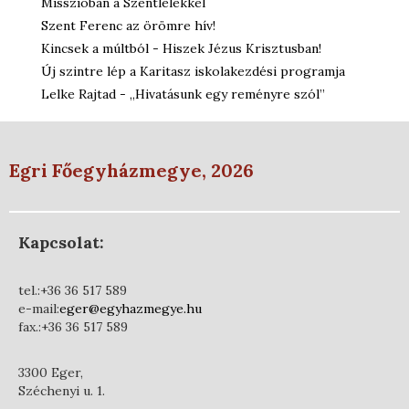
Misszióban a Szentlélekkel
Szent Ferenc az örömre hív!
Kincsek a múltból - Hiszek Jézus Krisztusban!
Új szintre lép a Karitasz iskolakezdési programja
Lelke Rajtad - „Hivatásunk egy reményre szól”
Egri Főegyházmegye, 2026
Kapcsolat:
tel.:+36 36 517 589
e-mail:
eger@egyhazmegye.hu
fax.:+36 36 517 589
3300 Eger,
Széchenyi u. 1.