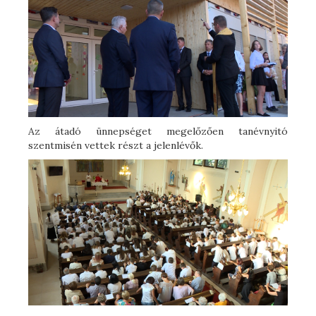
Az átadó ünnepséget megelőzően tanévnyitó
szentmisén vettek részt a jelenlévők.