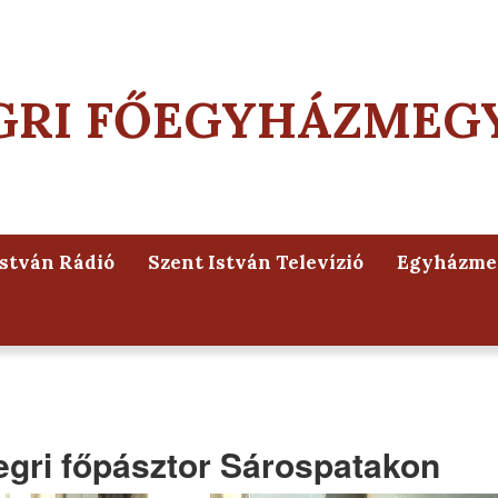
GRI FŐEGYHÁZMEG
István Rádió
Szent István Televízió
Egyházmeg
 egri főpásztor Sárospatakon