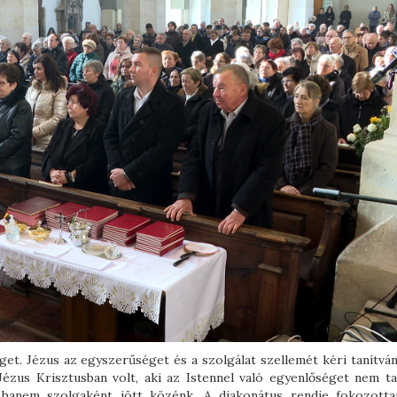
t. Jézus az egyszerűséget és a szolgálat szellemét kéri tanítvány
ézus Krisztusban volt, aki az Istennel való egyenlőséget nem ta
 hanem szolgaként jött közénk. A diakonátus rendje fokozotta