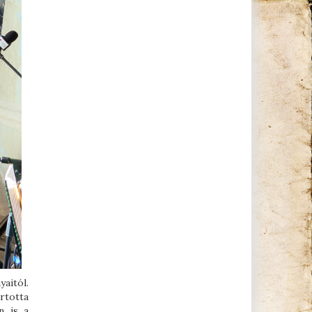
aitól.
rtotta
n is a