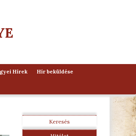
YE
yei Hírek
Hír beküldése
Keresés
Hitélet