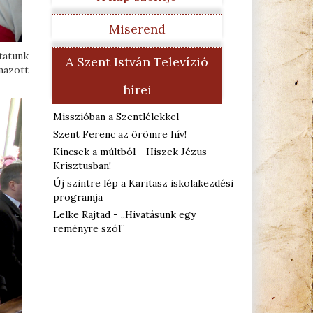
Miserend
tatunk
A Szent István Televízió
mazott
hírei
Misszióban a Szentlélekkel
Szent Ferenc az örömre hív!
Kincsek a múltból - Hiszek Jézus
Krisztusban!
Új szintre lép a Karitasz iskolakezdési
programja
Lelke Rajtad - „Hivatásunk egy
reményre szól”