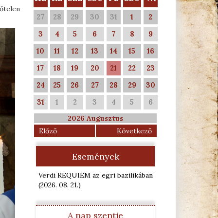
őtelen
27
28
29
30
31
1
2
3
4
5
6
7
8
9
10
11
12
13
14
15
16
17
18
19
20
21
22
23
24
25
26
27
28
29
30
31
1
2
3
4
5
6
2026 Augusztus
Előző
Következő
Események
Verdi REQUIEM az egri bazilikában
(2026. 08. 21.
)
A nap szentje