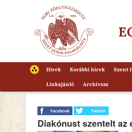
E
Hírek
Korábbi hírek
Szent 
Linkajánló
Archívum
Diakónust szentelt az