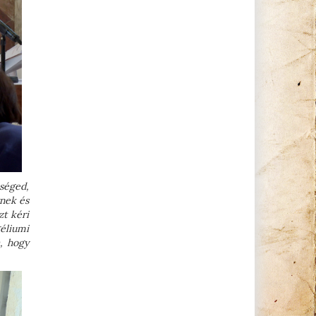
séged,
rnek és
zt kéri
géliumi
, hogy