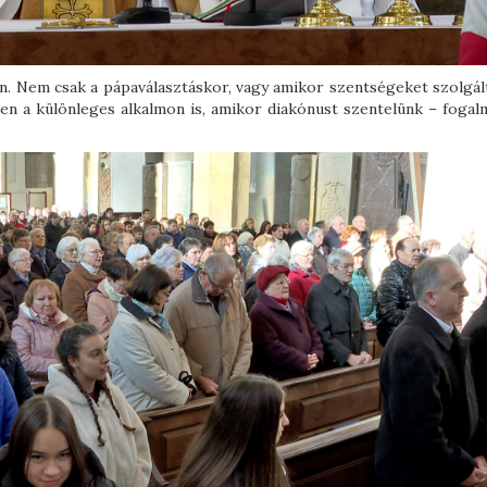
an. Nem csak a pápaválasztáskor, vagy amikor szentségeket szolgál
en a különleges alkalmon is, amikor diakónust szentelünk – fogal