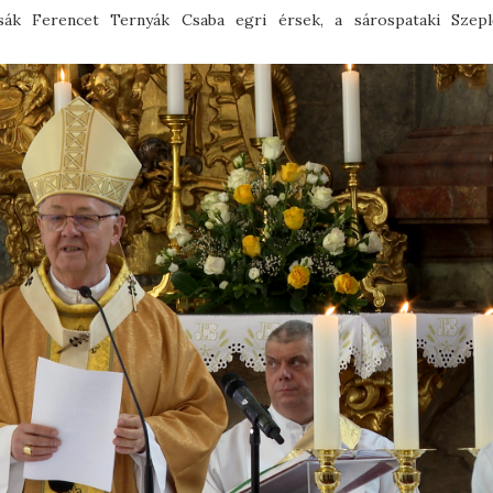
ák Ferencet Ternyák Csaba egri érsek, a sárospataki Szepl