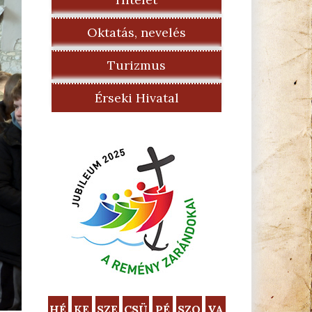
Oktatás, nevelés
Turizmus
Érseki Hivatal
HÉ
KE
SZE
CSÜ
PÉ
SZO
VA