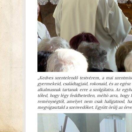
„Kedves szentelendő testvérem, a mai szentmisé
gyermekeid, családtagjaid, rokonaid, és az egész
alkalmasnak tartanak erre a szolgálatra. Az egyhá
tőled, hogy légy feddhetetlen, méltó arra, hogy I
reménységtől, amelyet nem csak hallgatnod, han
megvigasztald a szenvedőket. Együtt örülj az örv