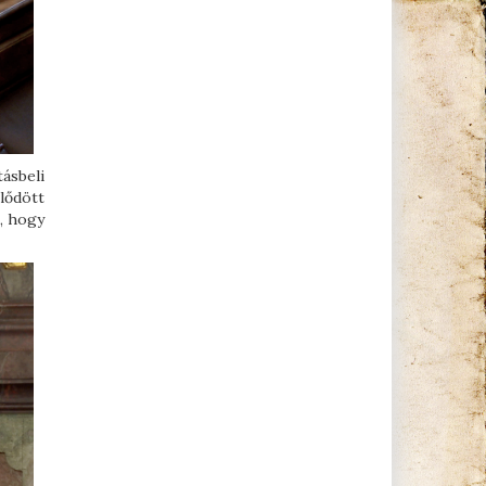
ásbeli
lődött
l, hogy