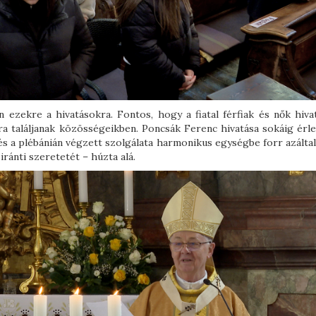
ezekre a hivatásokra. Fontos, hogy a fiatal férfiak és nők hivat
ra találjanak közösségeikben. Poncsák Ferenc hivatása sokáig érle
 és a plébánián végzett szolgálata harmonikus egységbe forr azálta
iránti szeretetét – húzta alá.