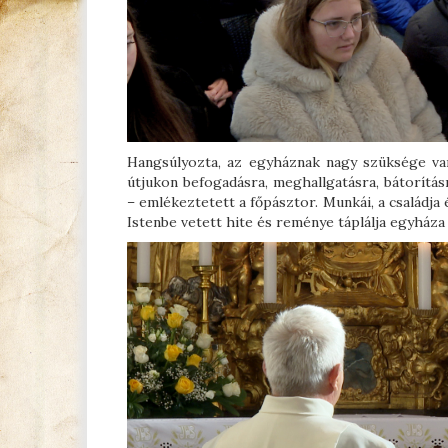
Hangsúlyozta, az egyháznak nagy szüksége van 
útjukon befogadásra, meghallgatásra, bátorítás
– emlékeztetett a főpásztor. Munkái, a családja
Istenbe vetett hite és reménye táplálja egyháza 