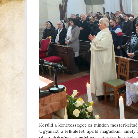
Kerüld a kenetességet és minden mesterkéltsége
Ugyanazt a lelkületet ápold magadban, amely J
olyan dolognak, amelyhez ragaszkodnia kell,