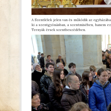
A Szentlélek jelen van és működik az egyházáb
ki a szentgyónásban, a szentmisében, hanem ez
Ternyák érsek szentbeszédében.