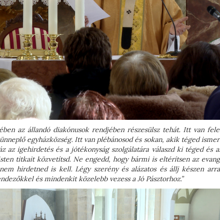
ben az állandó diakónusok rendjében részesülsz tehát. Itt van fele
 ünneplő egyházközség. Itt van plébánosod és sokan, akik téged isme
z az igehirdetés és a jótékonyság szolgálatára válaszd ki téged és a
sten titkait közvetítsd. Ne engedd, hogy bármi is eltérítsen az evan
em hirdetned is kell. Légy szerény és alázatos és állj készen arra
endezőkkel és mindenkit közelebb vezess a Jó Pásztorhoz.”